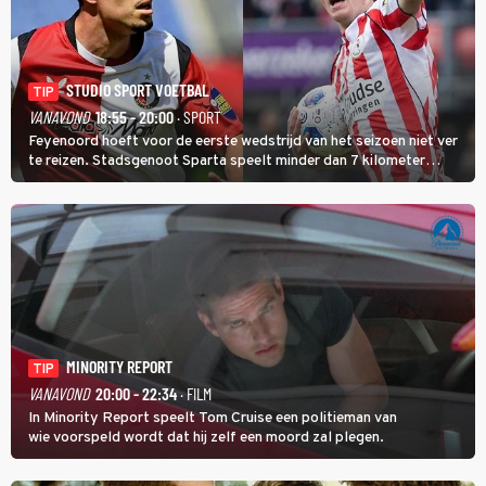
STUDIO SPORT VOETBAL
TIP
VANAVOND
18:55 - 20:00
· SPORT
Feyenoord hoeft voor de eerste wedstrijd van het seizoen niet ver
te reizen. Stadsgenoot Sparta speelt minder dan 7 kilometer
verderop. Feyenoord trok de Spaanse spits Nacho Ferri aan van
KVC Westerlo uit België.
MINORITY REPORT
TIP
VANAVOND
20:00 - 22:34
· FILM
In Minority Report speelt Tom Cruise een politieman van
wie voorspeld wordt dat hij zelf een moord zal plegen.