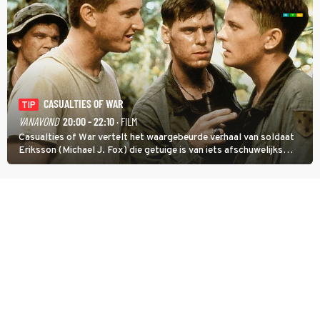
CASUALTIES OF WAR
TIP
VANAVOND
20:00 - 22:10
· FILM
Casualties of War vertelt het waargebeurde verhaal van soldaat
Eriksson (Michael J. Fox) die getuige is van iets afschuwelijks
tijdens de Vietnamoorlog. Hij besluit uit de school te klappen.