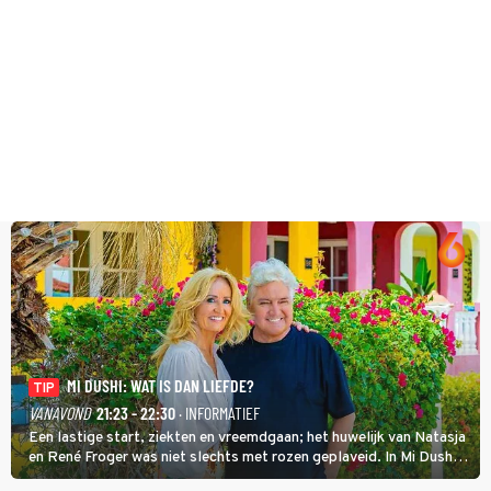
MI DUSHI: WAT IS DAN LIEFDE?
TIP
VANAVOND
21:23 - 22:30
· INFORMATIEF
Een lastige start, ziekten en vreemdgaan; het huwelijk van Natasja
en René Froger was niet slechts met rozen geplaveid. In Mi Dushi:
Wat Is Dan Liefde? neemt Wilfred Genee het showbizzkoppel mee