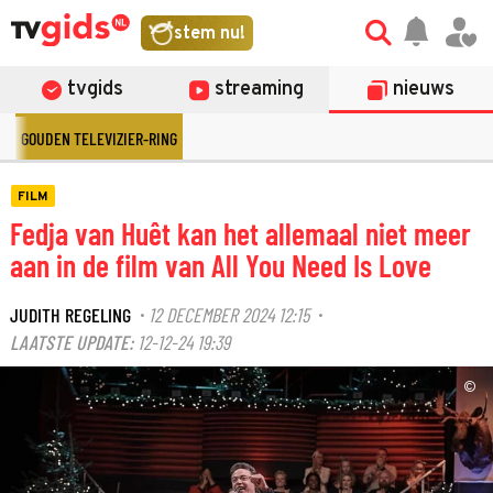
stem nu!
tvgids
streaming
nieuws
GOUDEN TELEVIZIER-RING
FILM
Fedja van Huêt kan het allemaal niet meer
aan in de film van All You Need Is Love
JUDITH REGELING
12 DECEMBER 2024 12:15
·
·
LAATSTE UPDATE:
12-12-24 19:39
©