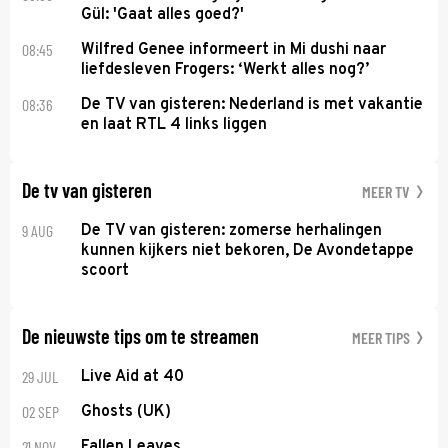
Gül: 'Gaat alles goed?'
08:45
Wilfred Genee informeert in Mi dushi naar
liefdesleven Frogers: ‘Werkt alles nog?’
08:36
De TV van gisteren: Nederland is met vakantie
en laat RTL 4 links liggen
De tv van gisteren
MEER TV
9 AUG
De TV van gisteren: zomerse herhalingen
kunnen kijkers niet bekoren, De Avondetappe
scoort
De nieuwste tips om te streamen
MEER TIPS
29 JUL
Live Aid at 40
02 SEP
Ghosts (UK)
21 NOV
Fallen Leaves