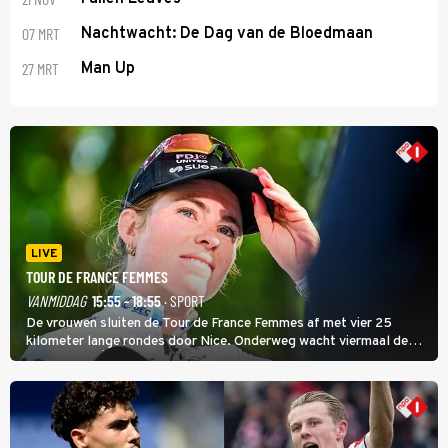
07 MRT
Nachtwacht: De Dag van de Bloedmaan
27 MRT
Man Up
LIVE
TOUR DE FRANCE FEMMES
VANMIDDAG
15:55 - 18:55
· SPORT
De vrouwen sluiten de Tour de France Femmes af met vier 25
kilometer lange rondes door Nice. Onderweg wacht viermaal de
zware Col d'Èze. Aan de finish op de Promenade des Anglais krijgt
de eindwinnaar de laatste gele trui.