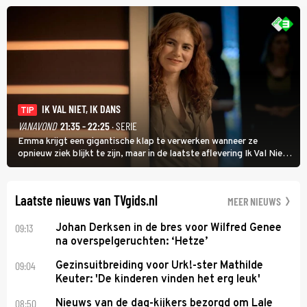
uit vissen om het over de liefde te hebben.
IK VAL NIET, IK DANS
TIP
VANAVOND
21:35 - 22:25
· SERIE
Emma krijgt een gigantische klap te verwerken wanneer ze
opnieuw ziek blijkt te zijn, maar in de laatste aflevering Ik Val Niet,
Ik Dans laat ze zien dat ze niet van plan is op te geven, zelfs als ze
daarvoor een ingrijpende operatie moet ondergaan.
Laatste nieuws van TVgids.nl
MEER NIEUWS
09:13
Johan Derksen in de bres voor Wilfred Genee
na overspelgeruchten: ‘Hetze’
09:04
Gezinsuitbreiding voor Urk!-ster Mathilde
Keuter: 'De kinderen vinden het erg leuk'
08:50
Nieuws van de dag-kijkers bezorgd om Lale