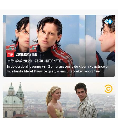
ZOMERGASTEN
TIP
VANAVOND
20:20 - 23:30
· INFORMATIEF
In de derde aflevering van Zomergasten is de kleurrijke actrice en
muzikante Merel Pauw te gast, wiens uitspraken vooraf een
boeiende avond beloven: 'Mijn ideale televisieavond is zoals mijn
identiteit: grenzeloos, absurd en vol angsten'.