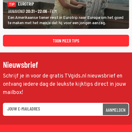
EUROTRIP
TIP
VANAVOND
20:31 - 22:06
· FILM
Een Amerikaanse tiener reist in Eurotrip naar Europa om het goed
te maken met het meisje dat hij voor een jongen aanzag.
TOON MEER TIPS
Nieuwsbrief
Schrijf je in voor de gratis TVgids.nl nieuwsbrief en
ontvang iedere dag de leukste kijktips direct in jouw
mailbox!
AANMELDEN