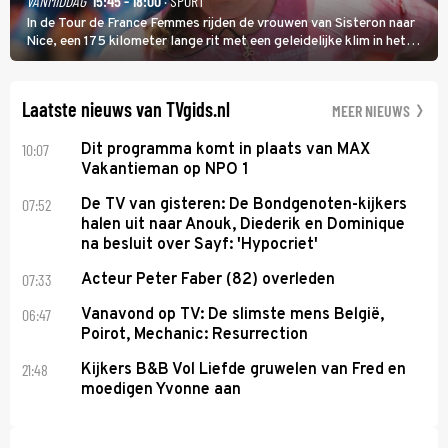
VANMIDDAG
15:45 - 18:00
· SPORT
In de Tour de France Femmes rijden de vrouwen van Sisteron naar
Nice, een 175 kilometer lange rit met een geleidelijke klim in het
midden. Dat is mogelijk niet de zwaarste hindernis, dat is de
temperatuur. Het kan in Nice namelijk bloedheet worden.
Laatste nieuws van TVgids.nl
MEER NIEUWS
10:07
Dit programma komt in plaats van MAX
Vakantieman op NPO 1
07:52
De TV van gisteren: De Bondgenoten-kijkers
halen uit naar Anouk, Diederik en Dominique
na besluit over Sayf: 'Hypocriet'
07:33
Acteur Peter Faber (82) overleden
06:47
Vanavond op TV: De slimste mens België,
Poirot, Mechanic: Resurrection
21:48
Kijkers B&B Vol Liefde gruwelen van Fred en
moedigen Yvonne aan