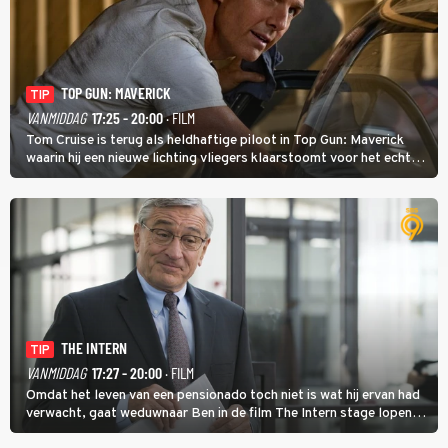
TOP GUN: MAVERICK
TIP
VANMIDDAG
17:25 - 20:00
· FILM
Tom Cruise is terug als heldhaftige piloot in Top Gun: Maverick
waarin hij een nieuwe lichting vliegers klaarstoomt voor het echte
werk.
THE INTERN
TIP
VANMIDDAG
17:27 - 20:00
· FILM
Omdat het leven van een pensionado toch niet is wat hij ervan had
verwacht, gaat weduwnaar Ben in de film The Intern stage lopen
bij de hippe webwinkel van Jules, wat een gouden zet blijkt te zijn.