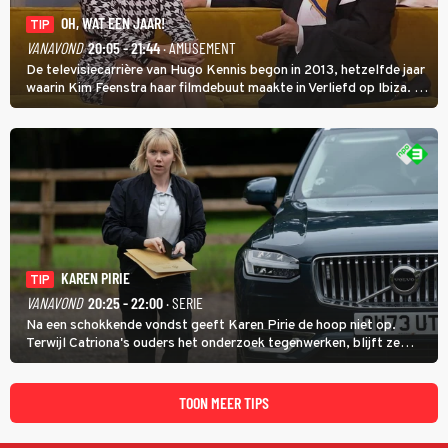
OH, WAT EEN JAAR!
TIP
VANAVOND
20:05 - 21:44
· AMUSEMENT
De televisiecarrière van Hugo Kennis begon in 2013, hetzelfde jaar
waarin Kim Feenstra haar filmdebuut maakte in Verliefd op Ibiza. In
Oh, Wat een Jaar! wordt duidelijk wat ze nog meer weten van het
jaar waarin ze allebei eindtwintigers waren.
KAREN PIRIE
TIP
VANAVOND
20:25 - 22:00
· SERIE
Na een schokkende vondst geeft Karen Pirie de hoop niet op.
Terwijl Catriona's ouders het onderzoek tegenwerken, blijft ze
speuren naar Adam. In deze slotaflevering van Karen Pirie leidt het
spoor via Frankrijk en Italië naar Malta.
TOON MEER TIPS