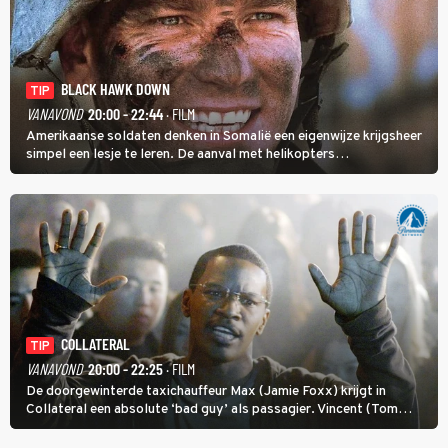
BLACK HAWK DOWN
TIP
VANAVOND
20:00 - 22:44
· FILM
Amerikaanse soldaten denken in Somalië een eigenwijze krijgsheer
simpel een lesje te leren. De aanval met helikopters
verloopt in Black Hawk down dramatisch.
COLLATERAL
TIP
VANAVOND
20:00 - 22:25
· FILM
De doorgewinterde taxichauffeur Max (Jamie Foxx) krijgt in
Collateral een absolute ‘bad guy’ als passagier. Vincent (Tom
Cruise) heeft hem nodig om hem de stad door te loodsen om een
wel heel lugubere reden.