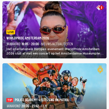
LIVE
WORLDPRIDE AMSTERDAM 2026
VANAVOND
19:05 - 20:00
· NIEUWS/ACTUALITEITEN
Het internationale lhbtqia+-evenement WorldPride Amsterdam
2026 sluit af met een concert op het Amsterdamse Museumplein.
Anita Doth is een van de optredende artiesten. In de jaren 90
veroverde ze de wereld als zangeres van 2Unlimited.
POLICE ACADEMY 4: CITIZENS ON PATROL
TIP
VANAVOND
20:00 - 21:42
· FILM