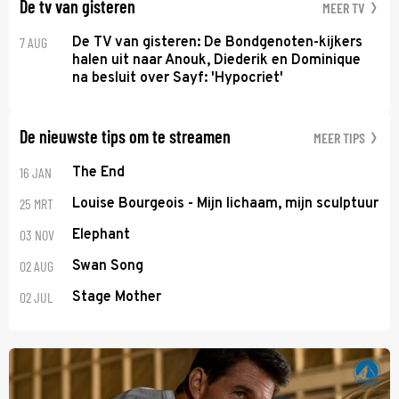
De tv van gisteren
MEER TV
7 AUG
De TV van gisteren: De Bondgenoten-kijkers
halen uit naar Anouk, Diederik en Dominique
na besluit over Sayf: 'Hypocriet'
De nieuwste tips om te streamen
MEER TIPS
16 JAN
The End
25 MRT
Louise Bourgeois - Mijn lichaam, mijn sculptuur
03 NOV
Elephant
02 AUG
Swan Song
02 JUL
Stage Mother