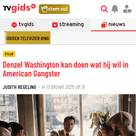
stem nu!
tvgids
streaming
nieuws
GOUDEN TELEVIZIER-RING
FILM
Denzel Washington kan doen wat hij wil in
American Gangster
JUDITH REGELING
14 FEBRUARI 2025 08:15
·
©