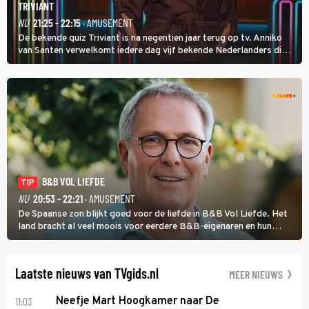
TRIVIANT
NU
21:25 - 22:15
· AMUSEMENT
De bekende quiz Triviant is na negentien jaar terug op tv. Anniko
van Santen verwelkomt iedere dag vijf bekende Nederlanders die
vragen beantwoorden in verschillende categorieën. De beste
speler gaat direct door naar de finaleweek.
B&B VOL LIEFDE
TIP
NU
20:53 - 22:21
· AMUSEMENT
De Spaanse zon blijkt goed voor de liefde in B&B Vol Liefde. Het
land bracht al veel moois voor eerdere B&B-eigenaren en hun
partners. Ook Paul runt zijn gastenverblijf in Spanje. De 62-jarige
weduwnaar stuurt aan op een nieuw hoofdstuk.
Laatste nieuws van TVgids.nl
MEER NIEUWS
11:03
Neefje Mart Hoogkamer naar De