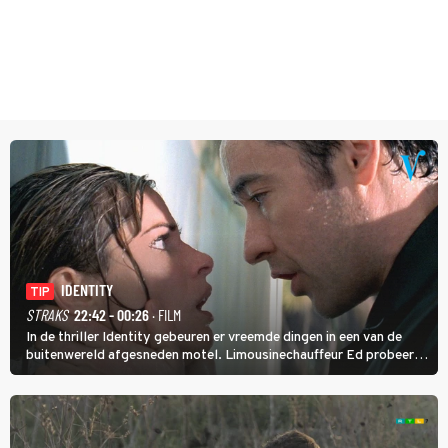
IDENTITY
TIP
STRAKS
22:42 - 00:26
· FILM
In de thriller Identity gebeuren er vreemde dingen in een van de
buitenwereld afgesneden motel. Limousinechauffeur Ed probeert
uit te zoeken wie of wat daar achter zit.