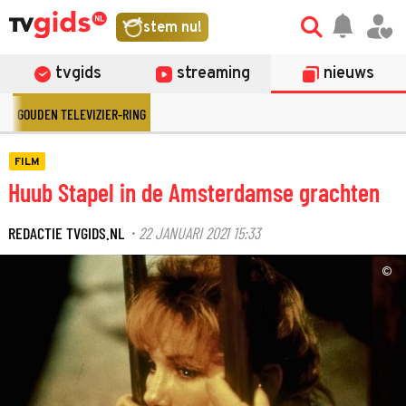
stem nu!
tvgids
streaming
nieuws
GOUDEN TELEVIZIER-RING
FILM
Huub Stapel in de Amsterdamse grachten
REDACTIE TVGIDS.NL
22 JANUARI 2021 15:33
·
©