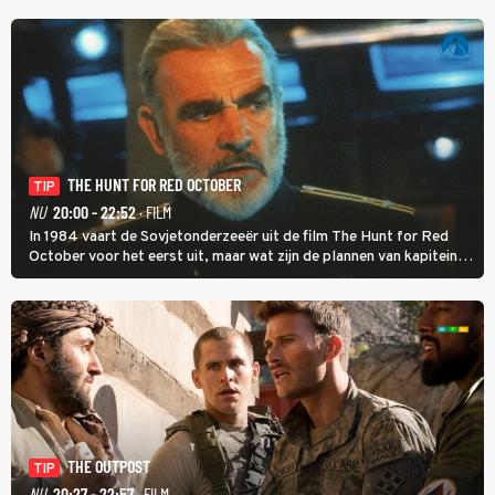
om met Sam Hagens, die er al vanaf het begin bij is.
THE HUNT FOR RED OCTOBER
TIP
NU
20:00 - 22:52
· FILM
In 1984 vaart de Sovjetonderzeeër uit de film The Hunt for Red
October voor het eerst uit, maar wat zijn de plannen van kapitein
Marko Ramius?
THE OUTPOST
TIP
NU
20:27 - 22:57
· FILM