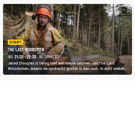
terug.
START
THE LAST WOODSMEN
NU
21:30 - 22:30
· INFORMATIEF
Jared Douglas is terug met een nieuw seizoen van The Last
Woodsmen, waarin de opdracht groter is dan ooit. In acht weken
tijd probeert hij een miljoen dollar bij elkaar te vergaren om de
toekomst van het houthakkersbedrijf te verzekeren.