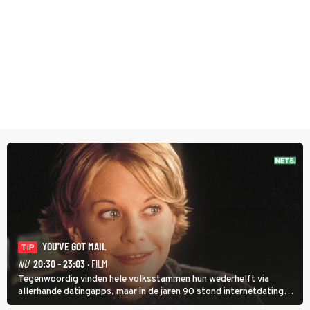
YOU'VE GOT MAIL
TIP
NU
20:30 - 23:03
· FILM
Tegenwoordig vinden hele volksstammen hun wederhelft via
allerhande datingapps, maar in de jaren 90 stond internetdating
nog in de kinderschoenen. In de film You've Got Mail zie je dat