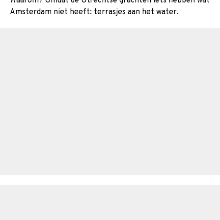
Waarom? Omdat de Utrechtse grachten iets hebben wat
Amsterdam niet heeft: terrasjes aan het water.