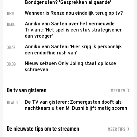
Bondgenoten? 'Gesprekken al gaande'
10:19
Wanneer is Renze nou eindelijk terug op tv?
10:00
Anniko van Santen over het vernieuwde
Triviant: 'Het spel is een stuk strategischer
dan vroeger'
09:47
Anniko van Santen: 'Hier krijg ik persoonlijk
een endorfine rush van'
09:09
Nieuw seizoen Only Joling staat op losse
schroeven
De tv van gisteren
MEER TV
10 AUG
De TV van gisteren: Zomergasten dooft als
nachtkaars uit en Mi Dushi blijft matig scoren
De nieuwste tips om te streamen
MEER TIPS