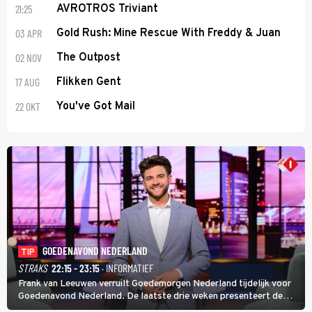
21:25
AVROTROS Triviant
03 APR
Gold Rush: Mine Rescue With Freddy & Juan
02 NOV
The Outpost
17 AUG
Flikken Gent
22 OKT
You've Got Mail
GOEDENAVOND NEDERLAND
TIP
STRAKS
22:15 - 23:15
· INFORMATIEF
Frank van Leeuwen verruilt Goedemorgen Nederland tijdelijk voor
Goedenavond Nederland. De laatste drie weken presenteert de
journalist en De Slimste Mens-winnaar deze avondtalkshow om en