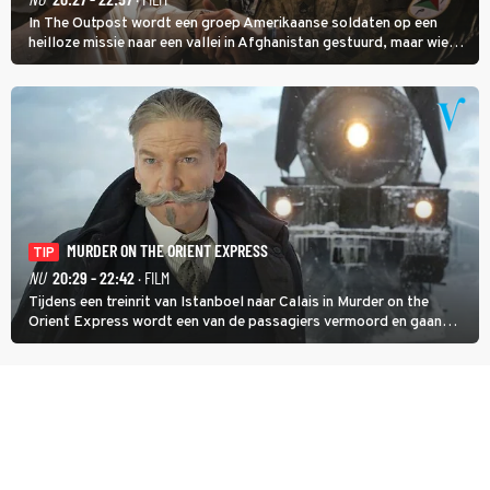
In The Outpost wordt een groep Amerikaanse soldaten op een
heilloze missie naar een vallei in Afghanistan gestuurd, maar wie
overleeft daar een aanval?
MURDER ON THE ORIENT EXPRESS
TIP
NU
20:29 - 22:42
· FILM
Tijdens een treinrit van Istanboel naar Calais in Murder on the
Orient Express wordt een van de passagiers vermoord en gaan
detective Hercule Poirot en zijn snor uitzoeken wie van de andere
treinreizigers de dader is.