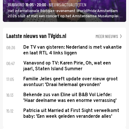
VANAVOND
19:05 - 20:00
· NIEUWS/ACTUALITEITEN
Het internationale lhbtqia+-evenement WorldPride Amsterdam
2026 sluit af met een concert op het Amsterdamse Museumplein.
Anita Doth is een van de optredende artiesten. In de jaren 90
veroverde ze de wereld als zangeres van 2Unlimited.
Laatste nieuws van TVgids.nl
MEER NIEUWS
08:36
De TV van gisteren: Nederland is met vakantie
en laat RTL 4 links liggen
06:47
Vanavond op TV: Karen Pirie, Oh, wat een
jaar!, Staten Island Summer
17:05
Familie Jelies geeft update over nieuw groot
avontuur: 'Draai helemaal gevonden'
16:13
Bekende zus van Eline uit B&B Vol Liefde:
'Haar deelname was een enorme verrassing'
15:12
Patricia uit Married at First Sight verwelkomt
baby: 'Een week geleden veranderde alles'