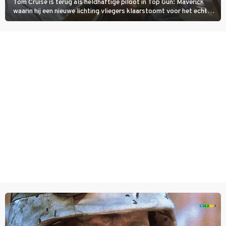
Tom Cruise is terug als heldhaftige piloot in Top Gun: Maverick
waarin hij een nieuwe lichting vliegers klaarstoomt voor het echte
werk.