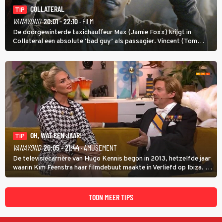
COLLATERAL
TIP
VANAVOND
20:01 - 22:10
· FILM
De doorgewinterde taxichauffeur Max (Jamie Foxx) krijgt in
Collateral een absolute ‘bad guy’ als passagier. Vincent (Tom
Cruise) heeft hem nodig om hem de stad door te loodsen om een
wel heel lugubere reden.
OH, WAT EEN JAAR!
TIP
VANAVOND
20:05 - 21:44
· AMUSEMENT
De televisiecarrière van Hugo Kennis begon in 2013, hetzelfde jaar
waarin Kim Feenstra haar filmdebuut maakte in Verliefd op Ibiza. In
Oh, Wat een Jaar! wordt duidelijk wat ze nog meer weten van het
jaar waarin ze allebei eindtwintigers waren.
TOON MEER TIPS