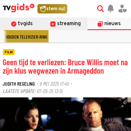
stem nu!
tvgids
streaming
nieuws
GOUDEN TELEVIZIER-RING
FILM
Geen tijd te verliezen: Bruce Willis moet na
zijn klus wegwezen in Armageddon
JUDITH REGELING
6 MEI 2025 17:45
·
·
LAATSTE UPDATE:
07-05-25 13:15
©