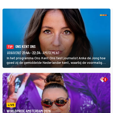
ONS KENT ONS
TIP
VANAVOND
21:44 - 22:34
· AMUSEMENT
In het programma Ons Kent Ons test journalist Anke de Jong hoe
goed zij de gemiddelde Nederlander kent, waarbij de voormalig
hoofdredacteur van modebladen Glamour en Elle het samen met
rapper Keizer opneemt tegen Edson da Graça en Marc-Marie
Huijbregts.
LIVE
WORLDPRIDE AMSTERDAM 2026