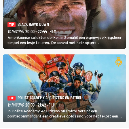
BLACK HAWK DOWN
TIP
VANAVOND
20:00 - 22:44
· FILM
Amerikaanse soldaten denken in Somalië een eigenwijze krijgsheer
simpel een lesje te leren. De aanval met helikopters
verloopt in Black Hawk down dramatisch.
POLICE ACADEMY 4: CITIZENS ON PATROL
TIP
VANAVOND
20:00 - 21:42
· FILM
In Police Academy 4: Citizens on Patrol verzint een
politiecommandant een creatieve oplossing voor het tekort aan
agenten.