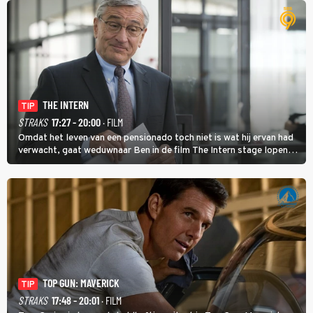
THE INTERN
TIP
STRAKS
17:27 - 20:00
· FILM
Omdat het leven van een pensionado toch niet is wat hij ervan had
verwacht, gaat weduwnaar Ben in de film The Intern stage lopen
bij de hippe webwinkel van Jules, wat een gouden zet blijkt te zijn.
TOP GUN: MAVERICK
TIP
STRAKS
17:48 - 20:01
· FILM