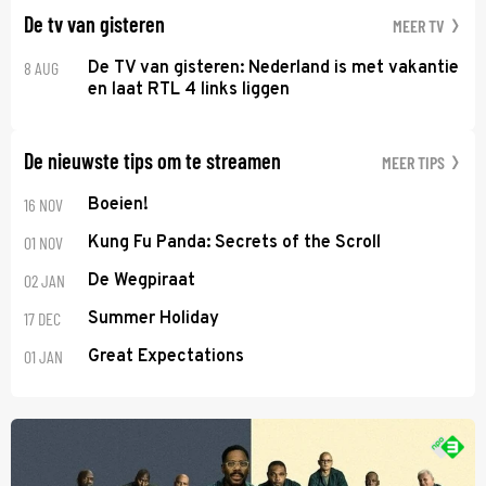
De tv van gisteren
MEER TV
8 AUG
De TV van gisteren: Nederland is met vakantie
en laat RTL 4 links liggen
De nieuwste tips om te streamen
MEER TIPS
16 NOV
Boeien!
01 NOV
Kung Fu Panda: Secrets of the Scroll
02 JAN
De Wegpiraat
17 DEC
Summer Holiday
01 JAN
Great Expectations