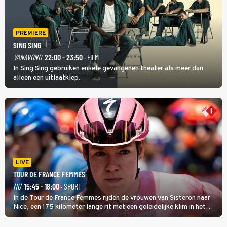
PREMIERE
SING SING
VANAVOND
22:00 - 23:50
· FILM
In Sing Sing gebruiken enkele gevangenen theater als meer dan
alleen een uitlaatklep.
LIVE
TOUR DE FRANCE FEMMES
NU
15:45 - 18:00
· SPORT
In de Tour de France Femmes rijden de vrouwen van Sisteron naar
Nice, een 175 kilometer lange rit met een geleidelijke klim in het
midden. Dat is mogelijk niet de zwaarste hindernis, dat is de
temperatuur. Het kan in Nice namelijk bloedheet worden.