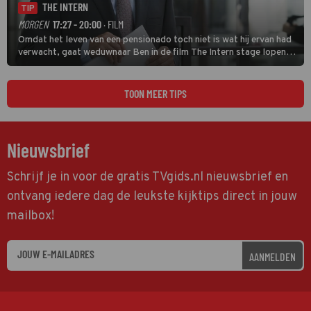
THE INTERN
TIP
MORGEN
17:27 - 20:00
· FILM
Omdat het leven van een pensionado toch niet is wat hij ervan had
verwacht, gaat weduwnaar Ben in de film The Intern stage lopen
bij de hippe webwinkel van Jules, wat een gouden zet blijkt te zijn.
TOON MEER TIPS
Nieuwsbrief
Schrijf je in voor de gratis TVgids.nl nieuwsbrief en
ontvang iedere dag de leukste kijktips direct in jouw
mailbox!
AANMELDEN