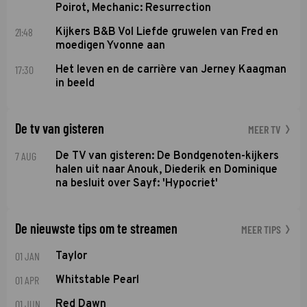
Poirot, Mechanic: Resurrection
21:48
Kijkers B&B Vol Liefde gruwelen van Fred en
moedigen Yvonne aan
17:30
Het leven en de carrière van Jerney Kaagman
in beeld
De tv van gisteren
MEER TV
7 AUG
De TV van gisteren: De Bondgenoten-kijkers
halen uit naar Anouk, Diederik en Dominique
na besluit over Sayf: 'Hypocriet'
De nieuwste tips om te streamen
MEER TIPS
01 JAN
Taylor
01 APR
Whitstable Pearl
01 JUN
Red Dawn