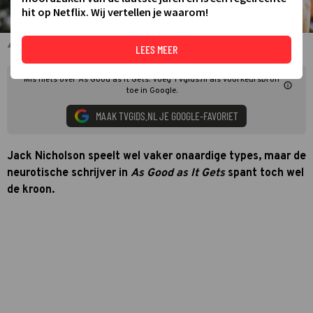
hit op Netflix. Wij vertellen je waarom!
As Good as It Gets
LEES MEER
Mis niets over As Good as It Gets. Voeg TVgids.nl als voorkeursbron
toe in Google.
MAAK TVGIDS.NL JE GOOGLE-FAVORIET
Jack Nicholson speelt wel vaker onaardige types, maar de
neurotische schrijver in
As Good as It Gets
spant toch wel
de kroon.