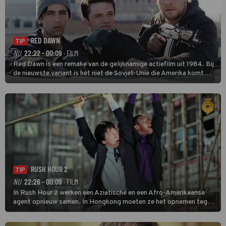
RED DAWN
TIP
NU
22:22 - 00:09
· FILM
Red Dawn is een remake van de gelijknamige actiefilm uit 1984. Bij
de nieuwste variant is het niet de Sovjet-Unie die Amerika komt
binnenvallen, maar zijn Rusland en Noord-Korea de vijanden.
RUSH HOUR 2
TIP
NU
22:26 - 00:09
· FILM
In Rush Hour 2 werken een Aziatische en een Afro-Amerikaanse
agent opnieuw samen. In Hongkong moeten ze het opnemen tegen
een bende die met vals geld handelt.