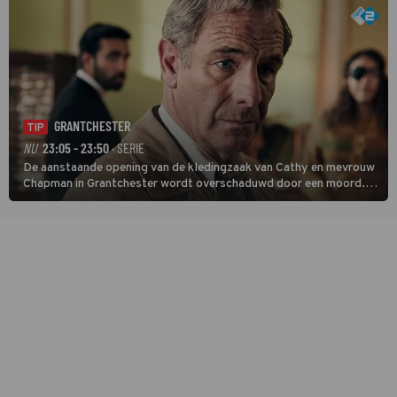
GRANTCHESTER
TIP
NU
23:05 - 23:50
· SERIE
De aanstaande opening van de kledingzaak van Cathy en mevrouw
Chapman in Grantchester wordt overschaduwd door een moord.
Als fotograaf Tony Parker dood wordt aangetroffen, lijkt
modeontwerper Kate Ashley een logische verdachte.