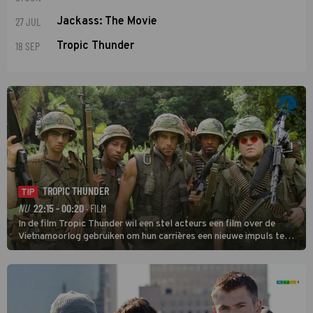
27 JUL
Jackass: The Movie
18 SEP
Tropic Thunder
TROPIC THUNDER
TIP
NU
22:15 - 00:20
· FILM
In de film Tropic Thunder wil een stel acteurs een film over de
Vietnamoorlog gebruiken om hun carrières een nieuwe impuls te
geven, maar tijdens de opnamen in het zuiden van Vietnam komen
ze in een oorlog tussen twee drugsbendes terecht.