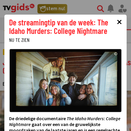
stem nu!
×
De streamingtip van de week: The
tvgids
streaming
nieuws
Idaho Murders: College Nightmare
GOUDEN TELEVIZIER-RING
NU TE ZIEN
FILM
©
Jack Nicholson zet een unieke rol neer in As
Good as It Gets
ESTHER HUT
2 MEI 2024 15:15
LAATSTE UPDATE:
03-05-24 10:14
·
·
©
De driedelige documentaire
The Idaho Murders: College
Nightmare
gaat over een van de gruwelijkste
moordzaken van de laatste jaren en is een regelrechte