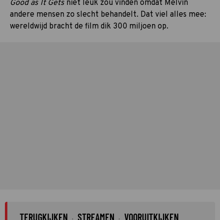
Good as It Gets
niet leuk zou vinden omdat Melvin
andere mensen zo slecht behandelt. Dat viel alles mee:
wereldwijd bracht de film dik 300 miljoen op.
TERUGKIJKEN
STREAMEN
VOORUITKIJKEN
·
·