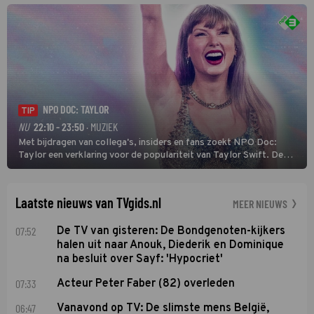
NPO DOC: TAYLOR
TIP
NU
22:10 - 23:50
· MUZIEK
Met bijdragen van collega's, insiders en fans zoekt NPO Doc:
Taylor een verklaring voor de populariteit van Taylor Swift. De
singer-songwriter is een van de succesvolste sterren van onze tijd
en een inspiratie voor velen. (HH)
Laatste nieuws van TVgids.nl
MEER NIEUWS
07:52
De TV van gisteren: De Bondgenoten-kijkers
halen uit naar Anouk, Diederik en Dominique
na besluit over Sayf: 'Hypocriet'
07:33
Acteur Peter Faber (82) overleden
06:47
Vanavond op TV: De slimste mens België,