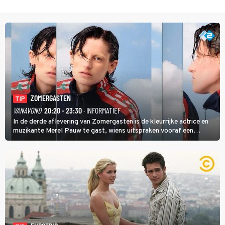
ZOMERGASTEN
TIP
VANAVOND
20:20 - 23:30
· INFORMATIEF
In de derde aflevering van Zomergasten is de kleurrijke actrice en
muzikante Merel Pauw te gast, wiens uitspraken vooraf een
boeiende avond beloven: 'Mijn ideale televisieavond is zoals mijn
identiteit: grenzeloos, absurd en vol angsten'.