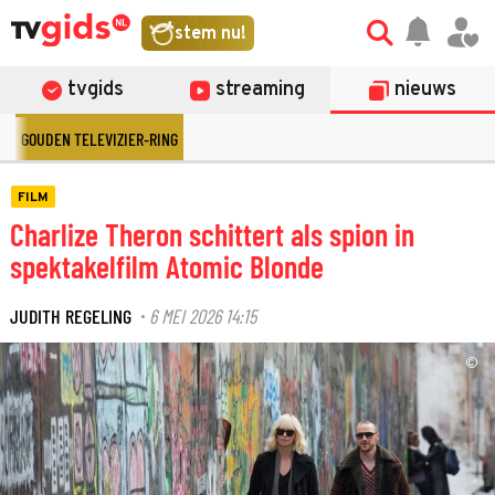
stem nu!
tvgids
streaming
nieuws
GOUDEN TELEVIZIER-RING
FILM
Charlize Theron schittert als spion in
spektakelfilm Atomic Blonde
JUDITH REGELING
6 MEI 2026 14:15
·
©