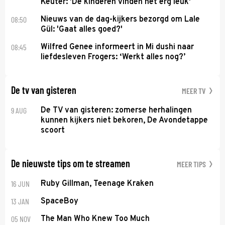
Keuter: 'De kinderen vinden het erg leuk'
08:50
Nieuws van de dag-kijkers bezorgd om Lale
Gül: 'Gaat alles goed?'
08:45
Wilfred Genee informeert in Mi dushi naar
liefdesleven Frogers: ‘Werkt alles nog?’
De tv van gisteren
MEER TV
9 AUG
De TV van gisteren: zomerse herhalingen
kunnen kijkers niet bekoren, De Avondetappe
scoort
De nieuwste tips om te streamen
MEER TIPS
16 JUN
Ruby Gillman, Teenage Kraken
13 JAN
SpaceBoy
05 NOV
The Man Who Knew Too Much