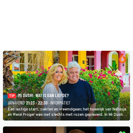
MI DUSHI: WAT IS DAN LIEFDE?
TIP
VANAVOND
21:23 - 22:30
· INFORMATIEF
Een lastige start, ziekten en vreemdgaan; het huwelijk van Natasja
en René Froger was niet slechts met rozen geplaveid. In Mi Dushi:
Wat Is Dan Liefde? neemt Wilfred Genee het showbizzkoppel mee
uit vissen om het over de liefde te hebben.