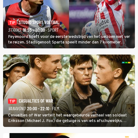
STUDIO SPORT VOETBAL
TIP
STRAKS
18:55 - 20:00
· SPORT
Feyenoord hoeft voor de eerste wedstrijd van het seizoen niet ver
te reizen. Stadsgenoot Sparta speelt minder dan 7 kilometer
verderop. Feyenoord trok de Spaanse spits Nacho Ferri aan van
KVC Westerlo uit België.
CASUALTIES OF WAR
TIP
VANAVOND
20:00 - 22:10
· FILM
Casualties of War vertelt het waargebeurde verhaal van soldaat
Eriksson (Michael J. Fox) die getuige is van iets afschuwelijks
tijdens de Vietnamoorlog. Hij besluit uit de school te klappen.