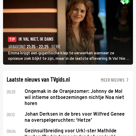
IK VAL NIET, IK DANS
TIP
VANAVOND
21:35 - 22:25
· SERIE
Emma krijgt een gigantische klap te verwerken wanneer ze
opnieuw ziek blijkt te zijn, maar in de laatste aflevering Ik Val Niet,
Ik Dans laat ze zien dat ze niet van plan is op te geven, zelfs als ze
daarvoor een ingrijpende operatie moet ondergaan.
Laatste nieuws van TVgids.nl
MEER NIEUWS
09:29
Ongemak in de Oranjezomer: Johnny de Mol
wil intieme ontboezemingen nichtje Noa niet
horen
09:13
Johan Derksen in de bres voor Wilfred Genee
na overspelgeruchten: ‘Hetze’
09:04
Gezinsuitbreiding voor Urk!-ster Mathilde