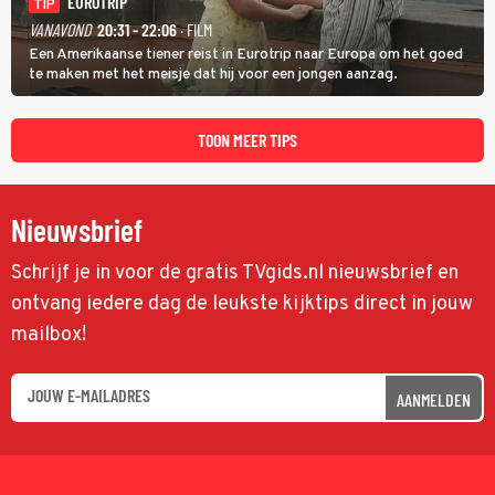
EUROTRIP
TIP
VANAVOND
20:31 - 22:06
· FILM
Een Amerikaanse tiener reist in Eurotrip naar Europa om het goed
te maken met het meisje dat hij voor een jongen aanzag.
TOON MEER TIPS
Nieuwsbrief
Schrijf je in voor de gratis TVgids.nl nieuwsbrief en
ontvang iedere dag de leukste kijktips direct in jouw
mailbox!
AANMELDEN