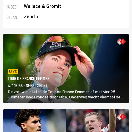
14 DEC
Wallace & Gromit
01 JAN
Zenith
LIVE
TOUR DE FRANCE FEMMES
NU
15:55 - 18:55
· SPORT
De vrouwen sluiten de Tour de France Femmes af met vier 25
kilometer lange rondes door Nice. Onderweg wacht viermaal de
zware Col d'Èze. Aan de finish op de Promenade des Anglais krijgt
de eindwinnaar de laatste gele trui.