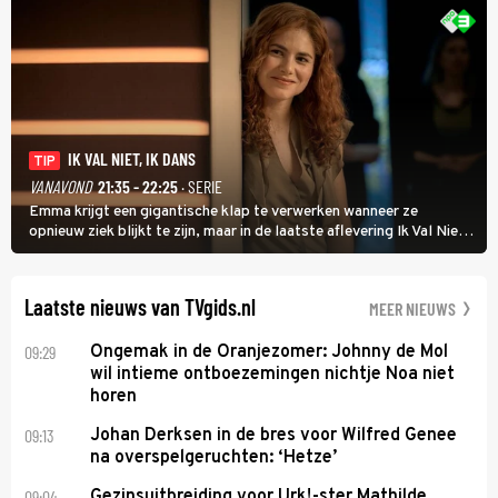
IK VAL NIET, IK DANS
TIP
VANAVOND
21:35 - 22:25
· SERIE
Emma krijgt een gigantische klap te verwerken wanneer ze
opnieuw ziek blijkt te zijn, maar in de laatste aflevering Ik Val Niet,
Ik Dans laat ze zien dat ze niet van plan is op te geven, zelfs als ze
daarvoor een ingrijpende operatie moet ondergaan.
Laatste nieuws van TVgids.nl
MEER NIEUWS
09:29
Ongemak in de Oranjezomer: Johnny de Mol
wil intieme ontboezemingen nichtje Noa niet
horen
09:13
Johan Derksen in de bres voor Wilfred Genee
na overspelgeruchten: ‘Hetze’
09:04
Gezinsuitbreiding voor Urk!-ster Mathilde