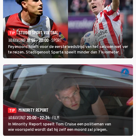
STUDIO SPORT VOETBAL
TIP
VANAVOND
18:55 - 20:00
· SPORT
Feyenoord hoeft voor de eerste wedstrijd van het seizoen niet ver
te reizen. Stadsgenoot Sparta speelt minder dan 7 kilometer
verderop. Feyenoord trok de Spaanse spits Nacho Ferri aan van
KVC Westerlo uit België.
MINORITY REPORT
TIP
VANAVOND
20:00 - 22:34
· FILM
In Minority Report speelt Tom Cruise een politieman van
wie voorspeld wordt dat hij zelf een moord zal plegen.