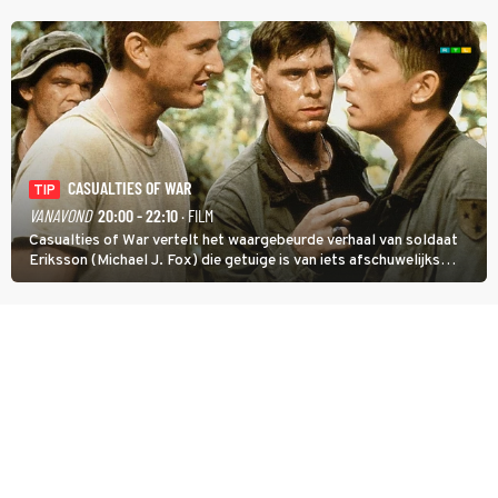
CASUALTIES OF WAR
TIP
VANAVOND
20:00 - 22:10
· FILM
Casualties of War vertelt het waargebeurde verhaal van soldaat
Eriksson (Michael J. Fox) die getuige is van iets afschuwelijks
tijdens de Vietnamoorlog. Hij besluit uit de school te klappen.