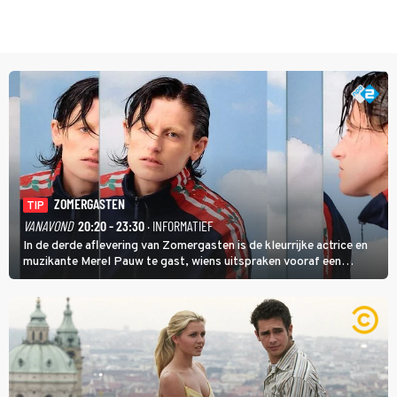
ZOMERGASTEN
TIP
VANAVOND
20:20 - 23:30
· INFORMATIEF
In de derde aflevering van Zomergasten is de kleurrijke actrice en
muzikante Merel Pauw te gast, wiens uitspraken vooraf een
boeiende avond beloven: 'Mijn ideale televisieavond is zoals mijn
identiteit: grenzeloos, absurd en vol angsten'.