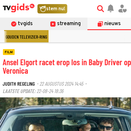
stem nu!
tvgids
streaming
nieuws
GOUDEN TELEVIZIER-RING
FILM
Ansel Elgort racet erop los in Baby Driver op
Veronica
JUDITH REGELING
22 AUGUSTUS 2024 14:45
·
·
LAATSTE UPDATE:
22-08-24 18:36
©