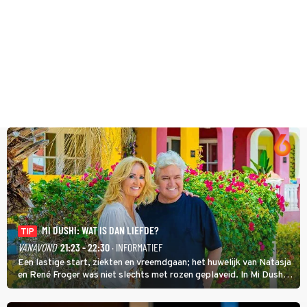
MI DUSHI: WAT IS DAN LIEFDE?
TIP
VANAVOND
21:23 - 22:30
· INFORMATIEF
Een lastige start, ziekten en vreemdgaan; het huwelijk van Natasja
en René Froger was niet slechts met rozen geplaveid. In Mi Dushi:
Wat Is Dan Liefde? neemt Wilfred Genee het showbizzkoppel mee
uit vissen om het over de liefde te hebben.