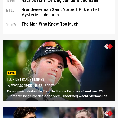
07 MRT
Nachtwacht: De Dag van de Bloedmaan
19 FEB
Brandweerman Sam: Norbert Puk en het
Mysterie in de Lucht
05 NOV
The Man Who Knew Too Much
LIVE
TOUR DE FRANCE FEMMES
VANMIDDAG
15:55 - 18:55
· SPORT
De vrouwen sluiten de Tour de France Femmes af met vier 25
kilometer lange rondes door Nice. Onderweg wacht viermaal de
zware Col d'Èze. Aan de finish op de Promenade des Anglais krijgt
de eindwinnaar de laatste gele trui.