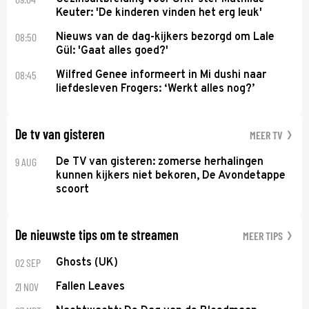
Keuter: 'De kinderen vinden het erg leuk'
08:50
Nieuws van de dag-kijkers bezorgd om Lale
Gül: 'Gaat alles goed?'
08:45
Wilfred Genee informeert in Mi dushi naar
liefdesleven Frogers: ‘Werkt alles nog?’
De tv van gisteren
MEER TV
9 AUG
De TV van gisteren: zomerse herhalingen
kunnen kijkers niet bekoren, De Avondetappe
scoort
De nieuwste tips om te streamen
MEER TIPS
02 SEP
Ghosts (UK)
21 NOV
Fallen Leaves