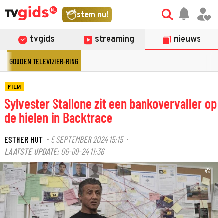
stem nu!
tvgids
streaming
nieuws
GOUDEN TELEVIZIER-RING
FILM
Sylvester Stallone zit een bankovervaller op
de hielen in Backtrace
ESTHER HUT
5 SEPTEMBER 2024 15:15
·
·
LAATSTE UPDATE:
06-09-24 11:36
©