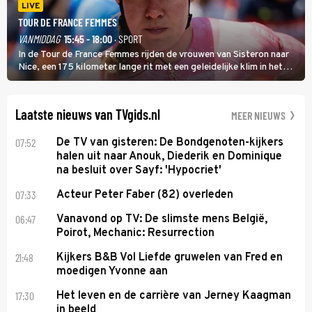
LIVE
TOUR DE FRANCE FEMMES
VANMIDDAG
15:45 - 18:00
· SPORT
In de Tour de France Femmes rijden de vrouwen van Sisteron naar
Nice, een 175 kilometer lange rit met een geleidelijke klim in het
midden. Dat is mogelijk niet de zwaarste hindernis, dat is de
temperatuur. Het kan in Nice namelijk bloedheet worden.
Laatste nieuws van TVgids.nl
MEER NIEUWS
07:52
De TV van gisteren: De Bondgenoten-kijkers
halen uit naar Anouk, Diederik en Dominique
na besluit over Sayf: 'Hypocriet'
07:33
Acteur Peter Faber (82) overleden
06:47
Vanavond op TV: De slimste mens België,
Poirot, Mechanic: Resurrection
21:48
Kijkers B&B Vol Liefde gruwelen van Fred en
moedigen Yvonne aan
17:30
Het leven en de carrière van Jerney Kaagman
in beeld