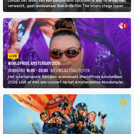
Omdat het leven van een pensionado toch niet is wat hij ervan had
verwacht, gaat weduwnaar Ben in de film The Intern stage lopen
bij de hippe webwinkel van Jules, wat een gouden zet blijkt te zijn.
LIVE
WORLDPRIDE AMSTERDAM 2026
VANAVOND
19:05 - 20:00
· NIEUWS/ACTUALITEITEN
Het internationale lhbtqia+-evenement WorldPride Amsterdam
2026 sluit af met een concert op het Amsterdamse Museumplein.
Anita Doth is een van de optredende artiesten. In de jaren 90
veroverde ze de wereld als zangeres van 2Unlimited.