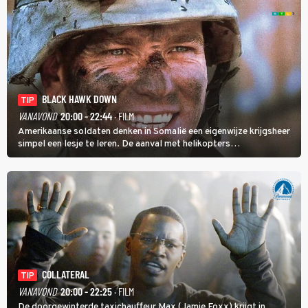
BLACK HAWK DOWN
TIP
VANAVOND
20:00 - 22:44
· FILM
Amerikaanse soldaten denken in Somalië een eigenwijze krijgsheer
simpel een lesje te leren. De aanval met helikopters
verloopt in Black Hawk down dramatisch.
COLLATERAL
TIP
VANAVOND
20:00 - 22:25
· FILM
De doorgewinterde taxichauffeur Max (Jamie Foxx) krijgt in