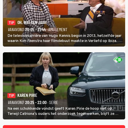
OH, WAT EEN JAAR!
TIP
VANAVOND
20:05 - 21:44
· AMUSEMENT
De televisiecarrière van Hugo Kennis begon in 2013, hetzelfde jaar
waarin Kim Feenstra haar filmdebuut maakte in Verliefd op Ibiza. In
Oh, Wat een Jaar! wordt duidelijk wat ze nog meer weten van het
jaar waarin ze allebei eindtwintigers waren.
KAREN PIRIE
TIP
VANAVOND
20:25 - 22:00
· SERIE
Na een schokkende vondst geeft Karen Pirie de hoop niet op.
Terwijl Catriona's ouders het onderzoek tegenwerken, blijft ze
speuren naar Adam. In deze slotaflevering van Karen Pirie leidt het
spoor via Frankrijk en Italië naar Malta.