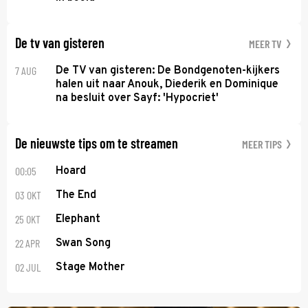
De tv van gisteren
MEER TV
7 AUG
De TV van gisteren: De Bondgenoten-kijkers
halen uit naar Anouk, Diederik en Dominique
na besluit over Sayf: 'Hypocriet'
De nieuwste tips om te streamen
MEER TIPS
00:05
Hoard
03 OKT
The End
25 OKT
Elephant
22 APR
Swan Song
02 JUL
Stage Mother