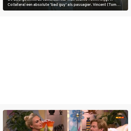
Collateral een absolute ‘bad guy’ als passagier. Vincent (Tom
Cruise) heeft hem nodig om hem de stad door te loodsen om een
wel heel lugubere reden.