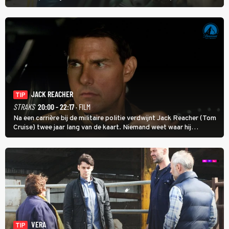
koeien moest sluiten, omdat het dicht bij een Natura 2000-gebied
ligt. In de serie heerst er een gevaarlijke veeziekte.
JACK REACHER
TIP
STRAKS
20:00 - 22:17
· FILM
Na een carrière bij de militaire politie verdwijnt Jack Reacher (Tom
Cruise) twee jaar lang van de kaart. Niemand weet waar hij
uithangt, totdat moordverdachte James Barr naar hem vraagt.
VERA
TIP