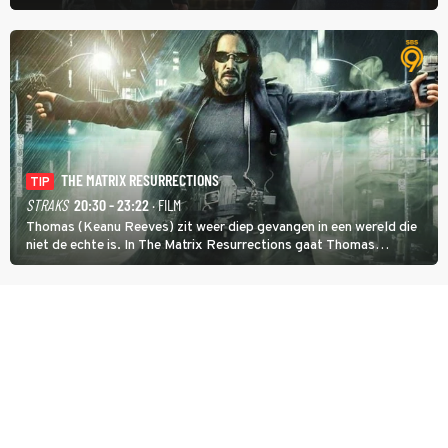
degene die haar aanstelde kwade bedoelingen heeft.
THE MATRIX RESURRECTIONS
TIP
STRAKS
20:30 - 23:22
· FILM
Thomas (Keanu Reeves) zit weer diep gevangen in een wereld die
niet de echte is. In The Matrix Resurrections gaat Thomas
proberen uit deze schijnwereld te ontsnappen.