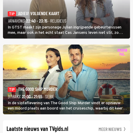
ADIEU! VOLGENDE KAART
TIP
VANAVOND
22:40 - 23:15
· RELIGIEUS
In GTST maakt zijn personage Julian ingrijpende gebeurtenissen
mee, maar ook in het echt staat Cas Jansens leven niet stil, zo
vertelt hij in Adieu! Volgende Kaart.
THE GOOD SHIP MURDER
TIP
STRAKS
21:00 - 21:55
· SERIE
In de slotaflevering van The Good Ship Murder vindt er opnieuw
een moord plaats aan boord van het cruiseschip, waarbij dit keer
een bemanningslid het slachtoffer is en kapitein Marlowe de dader
lijkt te zijn.
Laatste nieuws van TVgids.nl
MEER NIEUWS