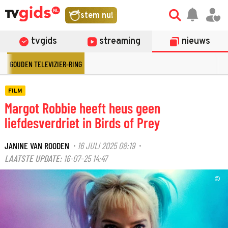
stem nu!
tvgids
streaming
nieuws
GOUDEN TELEVIZIER-RING
FILM
Margot Robbie heeft heus geen
liefdesverdriet in Birds of Prey
JANINE VAN ROODEN
16 JULI 2025 08:19
·
·
LAATSTE UPDATE:
16-07-25 14:47
©