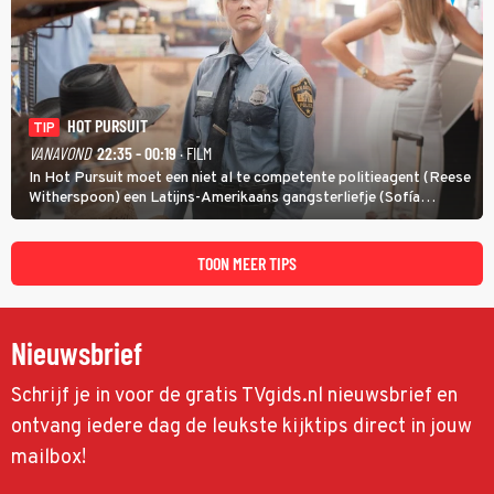
HOT PURSUIT
TIP
VANAVOND
22:35 - 00:19
· FILM
In Hot Pursuit moet een niet al te competente politieagent (Reese
Witherspoon) een Latijns-Amerikaans gangsterliefje (Sofía
Vergara) beschermen tegen corrupte agenten en moordlustige
maffiatypes.
TOON MEER TIPS
Nieuwsbrief
Schrijf je in voor de gratis TVgids.nl nieuwsbrief en
ontvang iedere dag de leukste kijktips direct in jouw
mailbox!