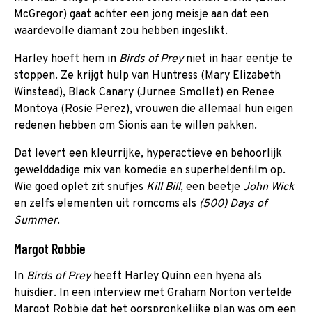
McGregor) gaat achter een jong meisje aan dat een
waardevolle diamant zou hebben ingeslikt.
Harley hoeft hem in
Birds of Prey
niet in haar eentje te
stoppen. Ze krijgt hulp van Huntress (Mary Elizabeth
Winstead), Black Canary (Jurnee Smollet) en Renee
Montoya (Rosie Perez), vrouwen die allemaal hun eigen
redenen hebben om Sionis aan te willen pakken.
Dat levert een kleurrijke, hyperactieve en behoorlijk
gewelddadige mix van komedie en superheldenfilm op.
Wie goed oplet zit snufjes
Kill Bill
, een beetje
John Wick
en zelfs elementen uit romcoms als
(500) Days of
Summer
.
Margot Robbie
In
Birds of Prey
heeft Harley Quinn een hyena als
huisdier. In een interview met Graham Norton vertelde
Margot Robbie dat het oorspronkelijke plan was om een