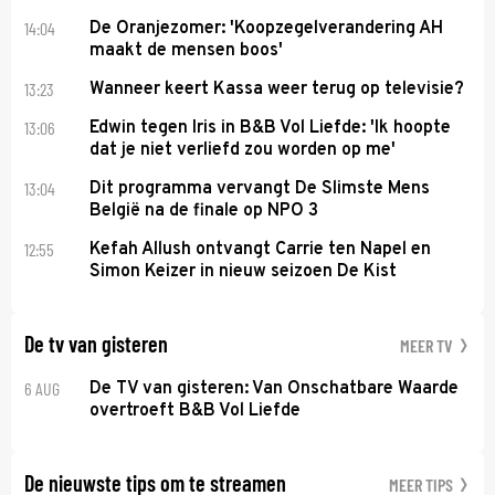
14:04
De Oranjezomer: 'Koopzegelverandering AH
maakt de mensen boos'
13:23
Wanneer keert Kassa weer terug op televisie?
13:06
Edwin tegen Iris in B&B Vol Liefde: 'Ik hoopte
dat je niet verliefd zou worden op me'
13:04
Dit programma vervangt De Slimste Mens
België na de finale op NPO 3
12:55
Kefah Allush ontvangt Carrie ten Napel en
Simon Keizer in nieuw seizoen De Kist
De tv van gisteren
MEER TV
6 AUG
De TV van gisteren: Van Onschatbare Waarde
overtroeft B&B Vol Liefde
De nieuwste tips om te streamen
MEER TIPS