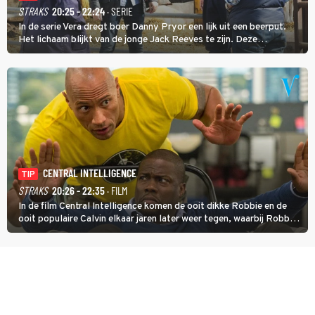
STRAKS
20:25 - 22:24
· SERIE
In de serie Vera dregt boer Danny Pryor een lijk uit een beerput.
Het lichaam blijkt van de jonge Jack Reeves te zijn. Deze
homoseksuele woonwagenbewoner had gebroken met zijn familie
en verliet het kamp met slaande ruzie.
CENTRAL INTELLIGENCE
TIP
STRAKS
20:26 - 22:35
· FILM
In de film Central Intelligence komen de ooit dikke Robbie en de
ooit populaire Calvin elkaar jaren later weer tegen, waarbij Robbie,
inmiddels supergespierd en werkzaam voor de CIA, Calvins hulp
goed kan gebruiken.