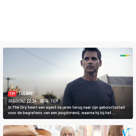
THE DRY
TIP
VANAVOND
22:24 - 00:41
· FILM
In The Dry keert een agent na jaren terug naar zijn geboortestad
voor de begrafenis van een jeugdvriend, waarna hij bij het
onderzoeken van diens dood een verband begint te vermoeden
met een oude zaak.