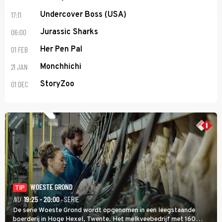
17:11
Undercover Boss (USA)
06:00
Jurassic Sharks
01 FEB
Her Pen Pal
21 JAN
Monchhichi
01 DEC
StoryZoo
WOESTE GROND
TIP
NU
19:25 - 20:00
· SERIE
De serie Woeste Grond wordt opgenomen in een leegstaande
boerderij in Hoge Hexel, Twente. Het melkveebedrijf met 160