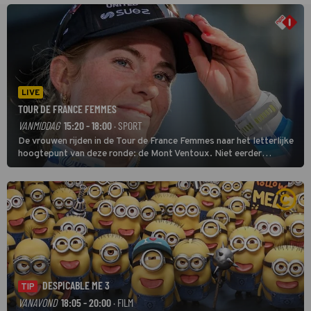
LIVE
TOUR DE FRANCE FEMMES
VANMIDDAG
15:20 - 18:00
· SPORT
De vrouwen rijden in de Tour de France Femmes naar het letterlijke
hoogtepunt van deze ronde: de Mont Ventoux. Niet eerder
finishten de vrouwen voor deze koers op deze kale col uit de
buitencategorie. De aanloop naar de slotklim is vlak.
DESPICABLE ME 3
TIP
VANAVOND
18:05 - 20:00
· FILM