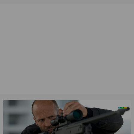
unieke amateurbeelden uit verschillende decennia. (HH)