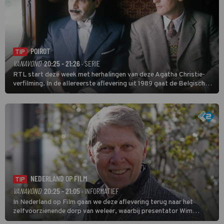
POIROT
TIP
VANAVOND
20:25 - 21:26
· SERIE
RTL start deze week met herhalingen van deze Agatha Christie-
verfilming. In de allereerste aflevering uit 1989 gaat de Belgische
speurder op zoek naar een vermiste kok. Poirot raakt al snel
verwikkeld in een moordzaak. (HH)
NEDERLAND OP FILM
TIP
VANAVOND
20:25 - 21:05
· INFORMATIEF
In Nederland op Film gaan we deze aflevering terug naar het
zelfvoorzienende dorp van weleer, waarbij presentator Wim
Daniëls de kijkers meeneemt op reis door de tijd aan de hand van