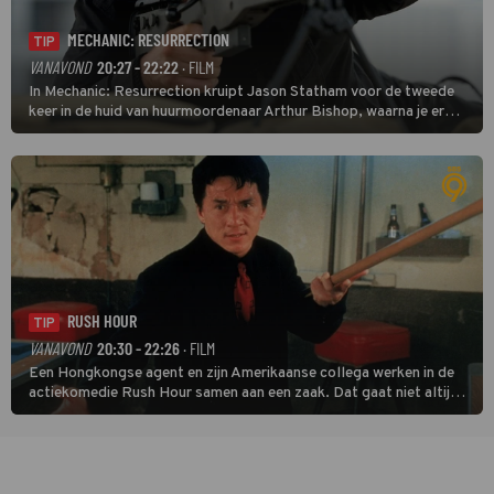
MECHANIC: RESURRECTION
TIP
VANAVOND
20:27 - 22:22
· FILM
In Mechanic: Resurrection kruipt Jason Statham voor de tweede
keer in de huid van huurmoordenaar Arthur Bishop, waarna je er
donder op kunt zeggen dat er van Bishops geplande pensioen niet
veel terechtkomt.
RUSH HOUR
TIP
VANAVOND
20:30 - 22:26
· FILM
Een Hongkongse agent en zijn Amerikaanse collega werken in de
actiekomedie Rush Hour samen aan een zaak. Dat gaat niet altijd
van een leien dakje.