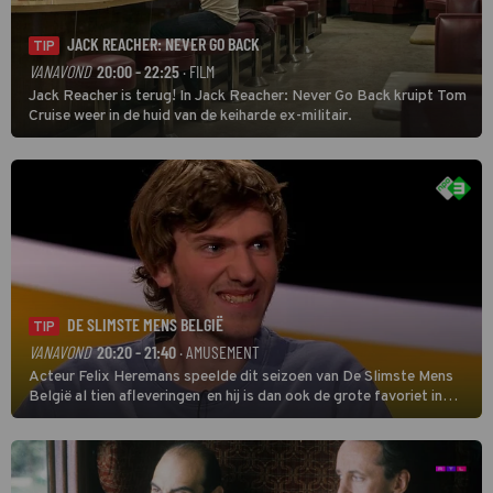
JACK REACHER: NEVER GO BACK
TIP
VANAVOND
20:00 - 22:25
· FILM
Jack Reacher is terug! In Jack Reacher: Never Go Back kruipt Tom
Cruise weer in de huid van de keiharde ex-militair.
DE SLIMSTE MENS BELGIË
TIP
VANAVOND
20:20 - 21:40
· AMUSEMENT
Acteur Felix Heremans speelde dit seizoen van De Slimste Mens
België al tien afleveringen en hij is dan ook de grote favoriet in
deze seizoensfinale. En er is Nederlandse inbreng, want komiek
Soundos El Ahmadi neemt plaats aan de jurytafel.