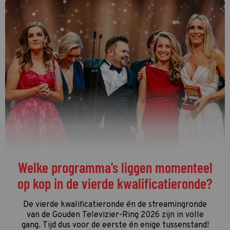
De streamingtip van de week: The
Idaho Murders: College Nightmare op
Netflix
De driedelige documentaire
The Idaho Murders: