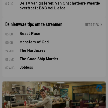
6 AUG
De TV van gisteren: Van Onschatbare Waarde
overtroeft B&B Vol Liefde
De nieuwste tips om te streamen
MEER TIPS
05:00
Beast Race
00:00
Monsters of God
24 JUL
The Hardacres
01 DEC
The Good Ship Murder
07 AUG
Jobless