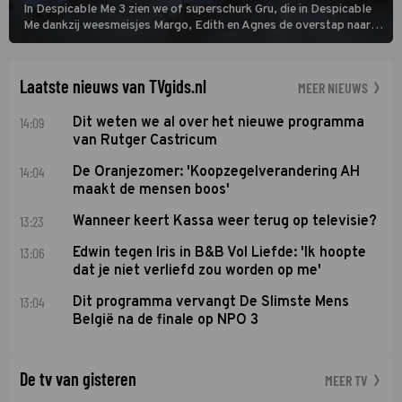
In Despicable Me 3 zien we of superschurk Gru, die in Despicable
Me dankzij weesmeisjes Margo, Edith en Agnes de overstap naar
het rechte pad maakte, ook op dat pad weet te blijven.
Laatste nieuws van TVgids.nl
MEER NIEUWS
14:09
Dit weten we al over het nieuwe programma
van Rutger Castricum
14:04
De Oranjezomer: 'Koopzegelverandering AH
maakt de mensen boos'
13:23
Wanneer keert Kassa weer terug op televisie?
13:06
Edwin tegen Iris in B&B Vol Liefde: 'Ik hoopte
dat je niet verliefd zou worden op me'
13:04
Dit programma vervangt De Slimste Mens
België na de finale op NPO 3
De tv van gisteren
MEER TV