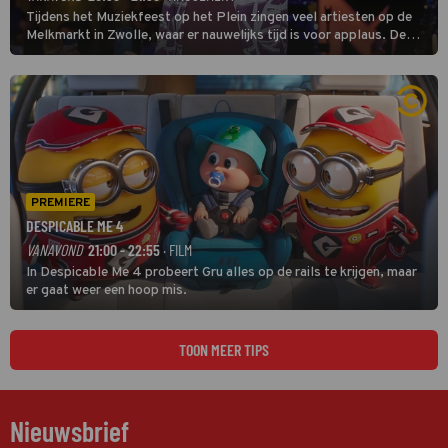
Tijdens het Muziekfeest op het Plein zingen veel artiesten op de
Melkmarkt in Zwolle, waar er nauwelijks tijd is voor applaus. De
grootste namen zijn André Hazes, Jannes, René Froger en
natuurlijk Rutger van Barneveld met zijn hit Zwoele Zomernachten.
PREMIERE
DESPICABLE ME 4
VANAVOND
21:00 - 22:55
· FILM
In Despicable Me 4 probeert Gru alles op de rails te krijgen, maar
er gaat weer een hoop mis.
TOON MEER TIPS
Nieuwsbrief