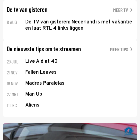
De tv van gisteren
MEER TV
8 AUG
De TV van gisteren: Nederland is met vakantie
en laat RTL 4 links liggen
De nieuwste tips om te streamen
MEER TIPS
29 JUL
Live Aid at 40
21 NOV
Fallen Leaves
19 NOV
Madres Paralelas
27 MRT
Man Up
11 DEC
Aliens