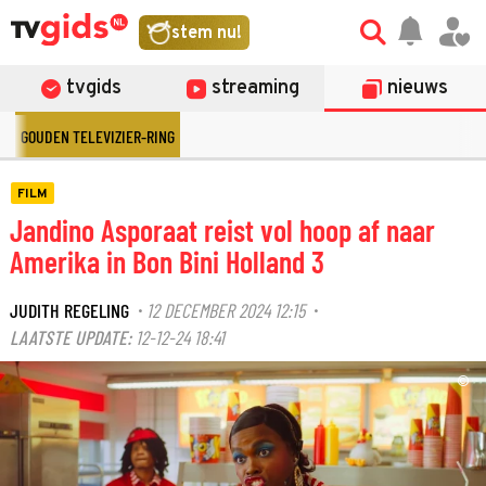
stem nu!
tvgids
streaming
nieuws
GOUDEN TELEVIZIER-RING
FILM
Jandino Asporaat reist vol hoop af naar
Amerika in Bon Bini Holland 3
JUDITH REGELING
12 DECEMBER 2024 12:15
·
·
LAATSTE UPDATE:
12-12-24 18:41
©