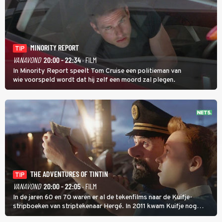
MINORITY REPORT
TIP
VANAVOND
20:00 - 22:34
· FILM
In Minority Report speelt Tom Cruise een politieman van
wie voorspeld wordt dat hij zelf een moord zal plegen.
THE ADVENTURES OF TINTIN
TIP
VANAVOND
20:00 - 22:05
· FILM
In de jaren 60 en 70 waren er al de tekenfilms naar de Kuifje-
stripboeken van striptekenaar Hergé. In 2011 kwam Kuifje nog
meer tot leven in The Adventures of Tintin van Steven Spielberg.