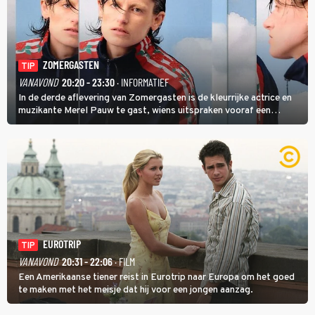
ZOMERGASTEN
TIP
VANAVOND
20:20 - 23:30
· INFORMATIEF
In de derde aflevering van Zomergasten is de kleurrijke actrice en
muzikante Merel Pauw te gast, wiens uitspraken vooraf een
boeiende avond beloven: 'Mijn ideale televisieavond is zoals mijn
identiteit: grenzeloos, absurd en vol angsten'.
EUROTRIP
TIP
VANAVOND
20:31 - 22:06
· FILM
Een Amerikaanse tiener reist in Eurotrip naar Europa om het goed
te maken met het meisje dat hij voor een jongen aanzag.