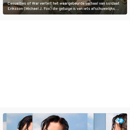
Casualties of War vertelt het waargebeurde verhaal van soldaat
Eriksson (Michael J. Fox) die getuige is van iets afschuwelijks
tijdens de Vietnamoorlog. Hij besluit uit de school te klappen.