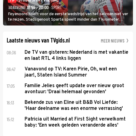
TIP
VANAVOND
18:55 - 20:00
· SPORT
Feyenoord hoeft voor de eerste wedstrijd van het seizoen niet ver
te reizen. Stadsgenoot Sparta speelt minder dan 7 kilometer
verderop. Feyenoord trok de Spaanse spits Nacho Ferri aan van
KVC Westerlo uit België.
Laatste nieuws van TVgids.nl
MEER NIEUWS
08:36
De TV van gisteren: Nederland is met vakantie
en laat RTL 4 links liggen
06:47
Vanavond op TV: Karen Pirie, Oh, wat een
jaar!, Staten Island Summer
17:05
Familie Jelies geeft update over nieuw groot
avontuur: 'Draai helemaal gevonden'
16:13
Bekende zus van Eline uit B&B Vol Liefde:
'Haar deelname was een enorme verrassing'
15:12
Patricia uit Married at First Sight verwelkomt
baby: 'Een week geleden veranderde alles'