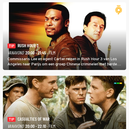
RUSH HOUR 3
TIP
VANAVOND
20:00 - 21:45
· FILM
Commissaris Lee en agent Carter reizen in Rush Hour 3 van Los
Angeles naar Parijs om een groep Chinese criminelen met harde
hand aan te pakken.
CASUALTIES OF WAR
TIP
VANAVOND
20:00 - 22:10
· FILM