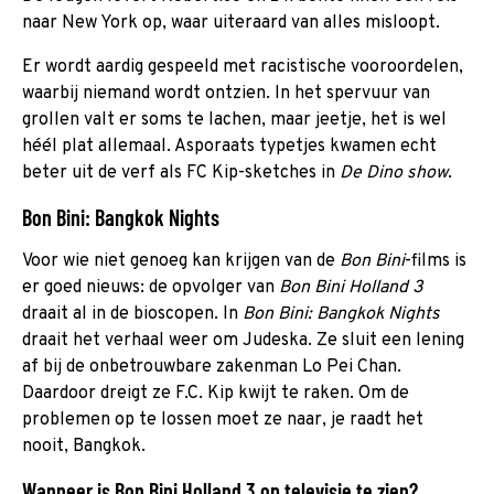
naar New York op, waar uiteraard van alles misloopt.
Er wordt aardig gespeeld met racistische vooroordelen,
waarbij niemand wordt ontzien. In het spervuur van
grollen valt er soms te lachen, maar jeetje, het is wel
héél plat allemaal. Asporaats typetjes kwamen echt
beter uit de verf als FC Kip-sketches in
De Dino show
.
Bon Bini: Bangkok Nights
Voor wie niet genoeg kan krijgen van de
Bon Bini
-films is
er goed nieuws: de opvolger van
Bon Bini Holland 3
draait al in de bioscopen. In
Bon Bini: Bangkok Nights
draait het verhaal weer om Judeska. Ze sluit een lening
af bij de onbetrouwbare zakenman Lo Pei Chan.
Daardoor dreigt ze F.C. Kip kwijt te raken. Om de
problemen op te lossen moet ze naar, je raadt het
nooit, Bangkok.
Wanneer is Bon Bini Holland 3 op televisie te zien?