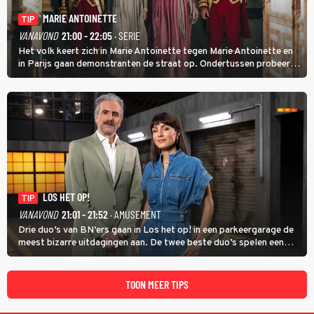
MARIE ANTOINETTE
TIP
VANAVOND
21:00 - 22:05
· SERIE
Het volk keert zich in Marie Antoinette tegen Marie Antoinette en
in Parijs gaan demonstranten de straat op. Ondertussen probeert
Marie Antoinette landgoed Saint-Cloud te kopen. Ze wil daar haar
kinderen veilig laten opgroeien.
LOS HET OP!
TIP
VANAVOND
21:01 - 21:52
· AMUSEMENT
Drie duo’s van BN’ers gaan in Los het op! in een parkeergarage de
meest bizarre uitdagingen aan. De twee beste duo’s spelen een
onderlinge finale. Met in deze aflevering onder anderen cabaretiers
Nabil Aoulad Ayad en Annick Boer.
TOON MEER TIPS