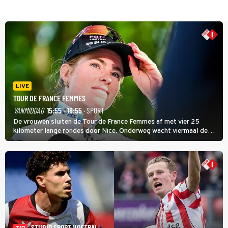
LIVE
TOUR DE FRANCE FEMMES
VANMIDDAG
15:55 - 18:55
· SPORT
De vrouwen sluiten de Tour de France Femmes af met vier 25
kilometer lange rondes door Nice. Onderweg wacht viermaal de
zware Col d'Èze. Aan de finish op de Promenade des Anglais krijgt
de eindwinnaar de laatste gele trui.
STUDIO SPORT VOETBAL