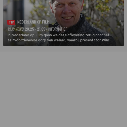
NEDERLAND OP FILM
TIP
VANAVOND
20:25 - 21:05
· INFORMATIEF
In Nederland op Film gaan we deze aflevering terug naar het
zelfvoorzienende dorp van weleer, waarbij presentator Wim
Daniëls de kijkers meeneemt op reis door de tijd aan de hand van
unieke amateurbeelden uit verschillende decennia. (HH)