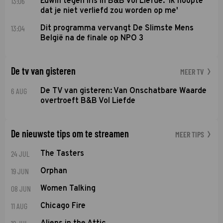
13:06
Edwin tegen Iris in B&B Vol Liefde: 'Ik hoopte
dat je niet verliefd zou worden op me'
13:04
Dit programma vervangt De Slimste Mens
België na de finale op NPO 3
De tv van gisteren
MEER TV
6 AUG
De TV van gisteren: Van Onschatbare Waarde
overtroeft B&B Vol Liefde
De nieuwste tips om te streamen
MEER TIPS
24 JUL
The Tasters
19 JUN
Orphan
08 JUN
Women Talking
11 AUG
Chicago Fire