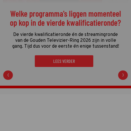
De streamingtip van de week: The
Idaho Murders: College Nightmare op
Netflix
De driedelige documentaire
The Idaho Murders:
College Nightmare
gaat over een van de gruwelijkste
moordzaken van de laatste jaren en is een
regelrechte hit op Netflix.
LEES VERDER