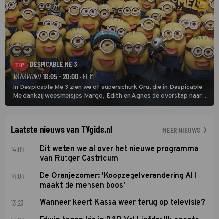
DESPICABLE ME 3
TIP
VANAVOND
18:05 - 20:00
· FILM
In Despicable Me 3 zien we of superschurk Gru, die in Despicable
Me dankzij weesmeisjes Margo, Edith en Agnes de overstap naar
het rechte pad maakte, ook op dat pad weet te blijven.
Laatste nieuws van TVgids.nl
MEER NIEUWS
14:09
Dit weten we al over het nieuwe programma
van Rutger Castricum
14:04
De Oranjezomer: 'Koopzegelverandering AH
maakt de mensen boos'
13:23
Wanneer keert Kassa weer terug op televisie?