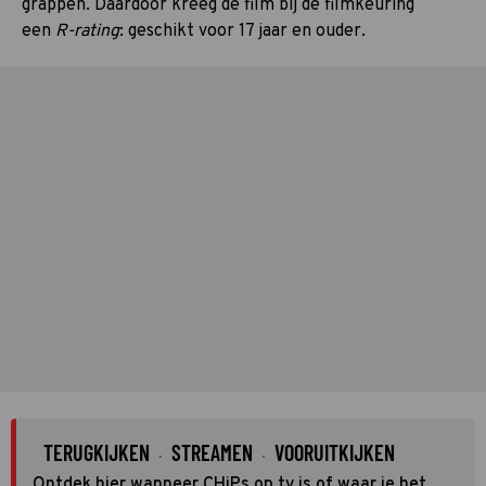
grappen. Daardoor kreeg de film bij de filmkeuring
een
R-rating
: geschikt voor 17 jaar en ouder.
TERUGKIJKEN
STREAMEN
VOORUITKIJKEN
·
·
Ontdek hier wanneer CHiPs op tv is of waar je het