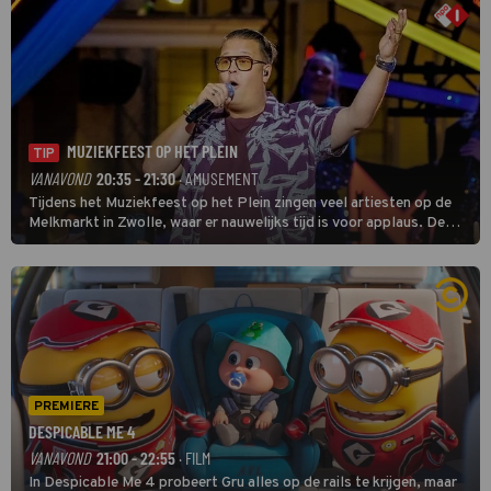
MUZIEKFEEST OP HET PLEIN
TIP
VANAVOND
20:35 - 21:30
· AMUSEMENT
Tijdens het Muziekfeest op het Plein zingen veel artiesten op de
Melkmarkt in Zwolle, waar er nauwelijks tijd is voor applaus. De
grootste namen zijn André Hazes, Jannes, René Froger en
natuurlijk Rutger van Barneveld met zijn hit Zwoele Zomernachten.
PREMIERE
DESPICABLE ME 4
VANAVOND
21:00 - 22:55
· FILM
In Despicable Me 4 probeert Gru alles op de rails te krijgen, maar