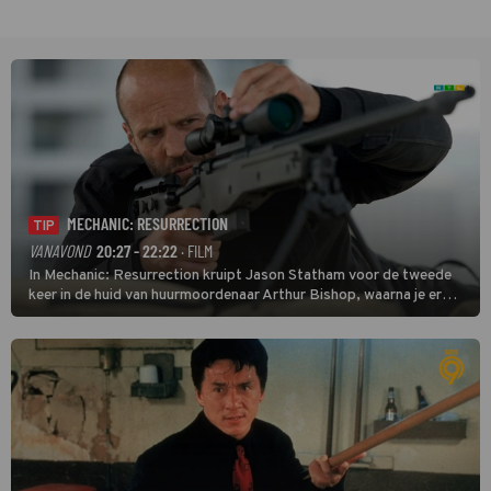
MECHANIC: RESURRECTION
TIP
VANAVOND
20:27 - 22:22
· FILM
In Mechanic: Resurrection kruipt Jason Statham voor de tweede
keer in de huid van huurmoordenaar Arthur Bishop, waarna je er
donder op kunt zeggen dat er van Bishops geplande pensioen niet
veel terechtkomt.