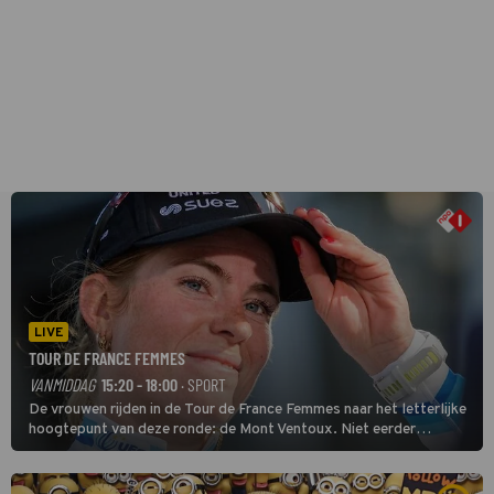
LIVE
TOUR DE FRANCE FEMMES
VANMIDDAG
15:20 - 18:00
· SPORT
De vrouwen rijden in de Tour de France Femmes naar het letterlijke
hoogtepunt van deze ronde: de Mont Ventoux. Niet eerder
finishten de vrouwen voor deze koers op deze kale col uit de
buitencategorie. De aanloop naar de slotklim is vlak.