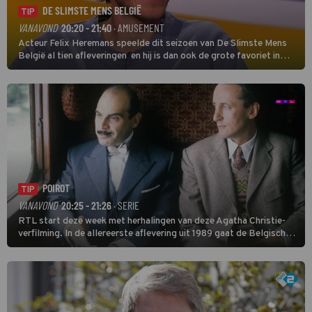
DE SLIMSTE MENS BELGIË
TIP
VANAVOND
20:20 - 21:40
· AMUSEMENT
Acteur Felix Heremans speelde dit seizoen van De Slimste Mens
België al tien afleveringen en hij is dan ook de grote favoriet in
deze seizoensfinale. En er is Nederlandse inbreng, want komiek
Soundos El Ahmadi neemt plaats aan de jurytafel.
POIROT
TIP
VANAVOND
20:25 - 21:26
· SERIE
RTL start deze week met herhalingen van deze Agatha Christie-
verfilming. In de allereerste aflevering uit 1989 gaat de Belgische
speurder op zoek naar een vermiste kok. Poirot raakt al snel
verwikkeld in een moordzaak. (HH)