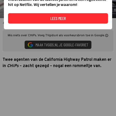
hit op Netflix. Wij vertellen je waarom!
LEES MEER
Michael Peña en Dax Shepard in CHiPs
Mis niets over CHiPs. Voeg TVgids.nl als voorkeursbron toe in Google.
MAAK TVGIDS.NL JE GOOGLE-FAVORIET
Twee agenten van de California Highway Patrol maken er
in
CHiPs
– zacht gezegd – nogal een rommeltje van.