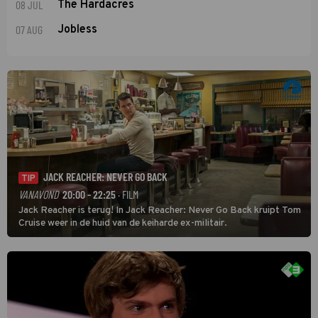
08 JUL
The Hardacres
07 AUG
Jobless
JACK REACHER: NEVER GO BACK
TIP
VANAVOND
20:00 - 22:25
· FILM
Jack Reacher is terug! In Jack Reacher: Never Go Back kruipt Tom
Cruise weer in de huid van de keiharde ex-militair.