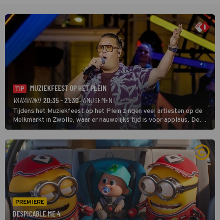
MUZIEKFEEST OP HET PLEIN
TIP
VANAVOND
20:35 - 21:30
· AMUSEMENT
Tijdens het Muziekfeest op het Plein zingen veel artiesten op de
Melkmarkt in Zwolle, waar er nauwelijks tijd is voor applaus. De
grootste namen zijn André Hazes, Jannes, René Froger en
natuurlijk Rutger van Barneveld met zijn hit Zwoele Zomernachten.
PREMIERE
DESPICABLE ME 4