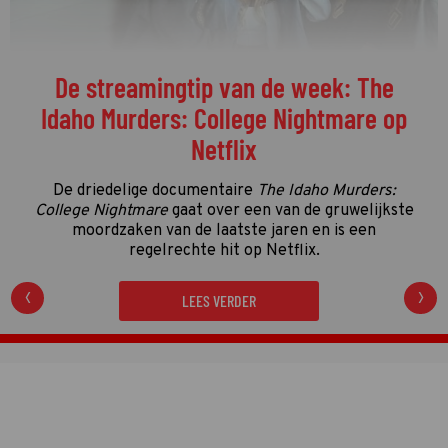
Welke programma's liggen momenteel
op kop in de vierde kwalificatieronde?
De vierde kwalificatieronde én de streamingronde
van de Gouden Televizier-Ring 2026 zijn in volle
gang. Tijd dus voor de eerste én enige tussenstand!
LEES VERDER