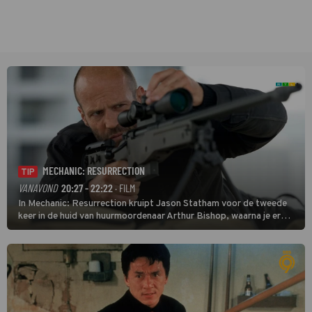
MECHANIC: RESURRECTION
TIP
VANAVOND
20:27 - 22:22
· FILM
In Mechanic: Resurrection kruipt Jason Statham voor de tweede
keer in de huid van huurmoordenaar Arthur Bishop, waarna je er
donder op kunt zeggen dat er van Bishops geplande pensioen niet
veel terechtkomt.