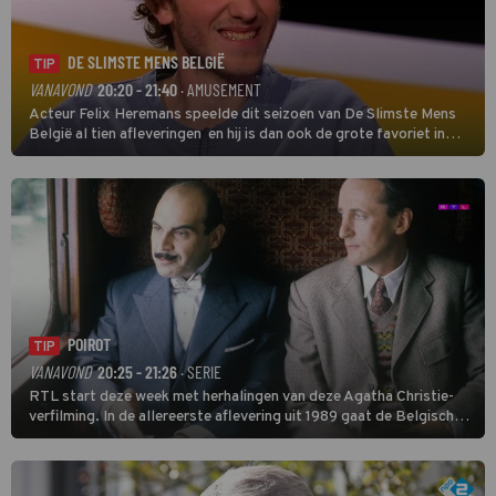
DE SLIMSTE MENS BELGIË
TIP
VANAVOND
20:20 - 21:40
· AMUSEMENT
Acteur Felix Heremans speelde dit seizoen van De Slimste Mens
België al tien afleveringen en hij is dan ook de grote favoriet in
deze seizoensfinale. En er is Nederlandse inbreng, want komiek
Soundos El Ahmadi neemt plaats aan de jurytafel.
POIROT
TIP
VANAVOND
20:25 - 21:26
· SERIE
RTL start deze week met herhalingen van deze Agatha Christie-
verfilming. In de allereerste aflevering uit 1989 gaat de Belgische
speurder op zoek naar een vermiste kok. Poirot raakt al snel
verwikkeld in een moordzaak. (HH)