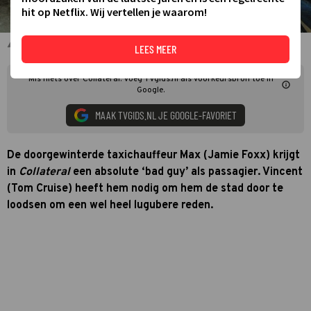
hit op Netflix. Wij vertellen je waarom!
Tom Cruise en Jamie Foxx in Collateral
LEES MEER
Mis niets over Collateral. Voeg TVgids.nl als voorkeursbron toe in
Google.
MAAK TVGIDS.NL JE GOOGLE-FAVORIET
De doorgewinterde taxichauffeur Max (Jamie Foxx) krijgt
in
Collateral
een absolute ‘bad guy’ als passagier. Vincent
(Tom Cruise) heeft hem nodig om hem de stad door te
loodsen om een wel heel lugubere reden.