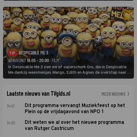
finishten de vrouwen voor deze koers op deze kale col uit de
buitencategorie. De aanloop naar de slotklim is vlak.
DESPICABLE ME 3
TIP
VANAVOND
18:05 - 20:00
· FILM
In Despicable Me 3 zien we of superschurk Gru, die in Despicable
Me dankzij weesmeisjes Margo, Edith en Agnes de overstap naar
het rechte pad maakte, ook op dat pad weet te blijven.
Laatste nieuws van TVgids.nl
MEER NIEUWS
14:47
Dit programma vervangt Muziekfeest op het
Plein op de vrijdagavond van NPO 1
14:09
Dit weten we al over het nieuwe programma
van Rutger Castricum