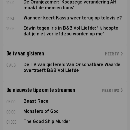
14:04
De Oranjezomer: 'Koopzegelverandering AH
maakt de mensen boos'
13:23
Wanneer keert Kassa weer terug op televisie?
13:06
Edwin tegen Iris in B&B Vol Liefde: 'Ik hoopte
dat je niet verliefd zou worden op me'
De tv van gisteren
MEER TV
6 AUG
De TV van gisteren: Van Onschatbare Waarde
overtroeft B&B Vol Liefde
De nieuwste tips om te streamen
MEER TIPS
05:00
Beast Race
00:00
Monsters of God
01 DEC
The Good Ship Murder