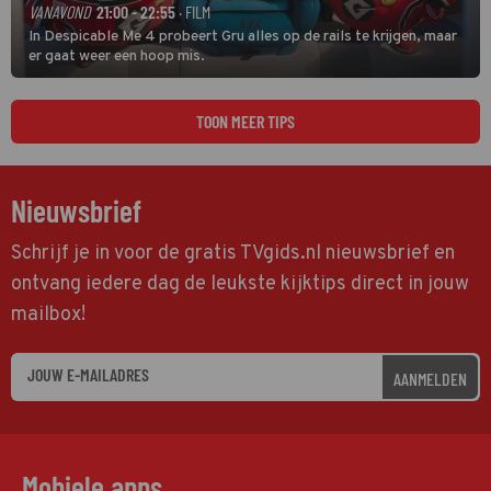
VANAVOND
21:00 - 22:55
· FILM
In Despicable Me 4 probeert Gru alles op de rails te krijgen, maar
er gaat weer een hoop mis.
TOON MEER TIPS
Nieuwsbrief
Schrijf je in voor de gratis TVgids.nl nieuwsbrief en
ontvang iedere dag de leukste kijktips direct in jouw
mailbox!
AANMELDEN
Mobiele apps