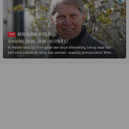
NEDERLAND OP FILM
TIP
VANAVOND
20:25 - 21:05
· INFORMATIEF
In Nederland op Film gaan we deze aflevering terug naar het
zelfvoorzienende dorp van weleer, waarbij presentator Wim
Daniëls de kijkers meeneemt op reis door de tijd aan de hand van
unieke amateurbeelden uit verschillende decennia. (HH)