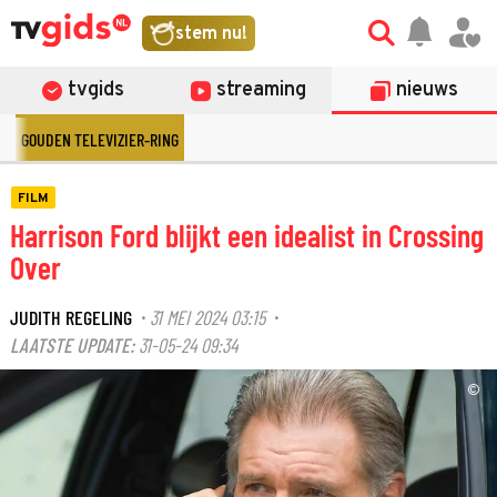
stem nu!
tvgids
streaming
nieuws
GOUDEN TELEVIZIER-RING
FILM
Harrison Ford blijkt een idealist in Crossing
Over
JUDITH REGELING
31 MEI 2024 03:15
·
·
LAATSTE UPDATE:
31-05-24 09:34
©