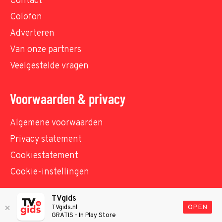
Contact
Colofon
Adverteren
Van onze partners
Veelgestelde vragen
Voorwaarden & privacy
Algemene voorwaarden
Privacy statement
Cookiestatement
Cookie-instellingen
TVgids
© TVgids.nl 2026 - All rights reserved. No text and
OPEN
TVgids.nl
GRATIS - In Play Store
datamining.