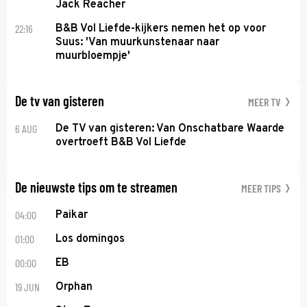
Jack Reacher
22:16
B&B Vol Liefde-kijkers nemen het op voor
Suus: 'Van muurkunstenaar naar
muurbloempje'
De tv van gisteren
MEER TV
6 AUG
De TV van gisteren: Van Onschatbare Waarde
overtroeft B&B Vol Liefde
De nieuwste tips om te streamen
MEER TIPS
04:00
Paikar
01:00
Los domingos
00:00
EB
19 JUN
Orphan