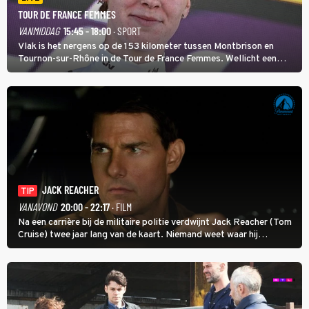
TOUR DE FRANCE FEMMES
VANMIDDAG
15:45 - 18:00
· SPORT
Vlak is het nergens op de 153 kilometer tussen Montbrison en
Tournon-sur-Rhône in de Tour de France Femmes. Wellicht een
kans voor Nienke Vinke, die vorig jaar de witte trui won.
JACK REACHER
TIP
VANAVOND
20:00 - 22:17
· FILM
Na een carrière bij de militaire politie verdwijnt Jack Reacher (Tom
Cruise) twee jaar lang van de kaart. Niemand weet waar hij
uithangt, totdat moordverdachte James Barr naar hem vraagt.