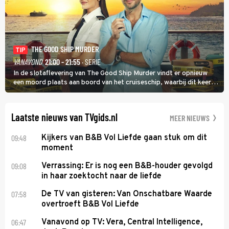
THE GOOD SHIP MURDER
TIP
VANAVOND
21:00 - 21:55
· SERIE
In de slotaflevering van The Good Ship Murder vindt er opnieuw
een moord plaats aan boord van het cruiseschip, waarbij dit keer
een bemanningslid het slachtoffer is en kapitein Marlowe de dader
lijkt te zijn.
Laatste nieuws van TVgids.nl
MEER NIEUWS
09:48
Kijkers van B&B Vol Liefde gaan stuk om dit
moment
09:08
Verrassing: Er is nog een B&B-houder gevolgd
in haar zoektocht naar de liefde
07:58
De TV van gisteren: Van Onschatbare Waarde
overtroeft B&B Vol Liefde
06:47
Vanavond op TV: Vera, Central Intelligence,