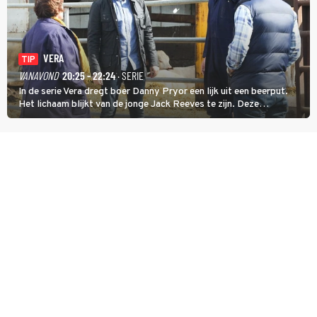
VERA
TIP
VANAVOND
20:25 - 22:24
· SERIE
In de serie Vera dregt boer Danny Pryor een lijk uit een beerput.
Het lichaam blijkt van de jonge Jack Reeves te zijn. Deze
homoseksuele woonwagenbewoner had gebroken met zijn familie
en verliet het kamp met slaande ruzie.