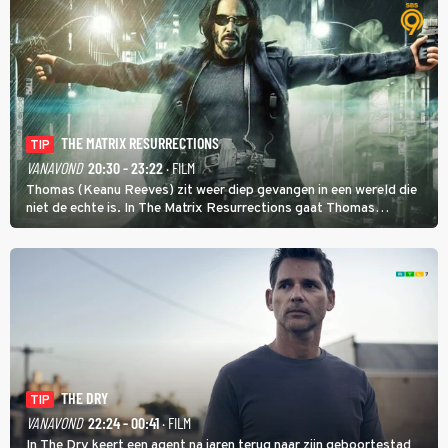
THE MATRIX RESURRECTIONS
TIP
VANAVOND
20:30 - 23:22
· FILM
Thomas (Keanu Reeves) zit weer diep gevangen in een wereld die
niet de echte is. In The Matrix Resurrections gaat Thomas
proberen uit deze schijnwereld te ontsnappen.
THE DRY
TIP
VANAVOND
22:24 - 00:41
· FILM
In The Dry keert een agent na jaren terug naar zijn geboortestad