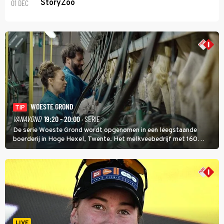
01 DEC
StoryZoo
WOESTE GROND
TIP
VANAVOND
19:20 - 20:00
· SERIE
De serie Woeste Grond wordt opgenomen in een leegstaande
boerderij in Hoge Hexel, Twente. Het melkveebedrijf met 160
koeien moest sluiten, omdat het dicht bij een Natura 2000-gebied
ligt. In de serie heerst er een gevaarlijke veeziekte.
LIVE