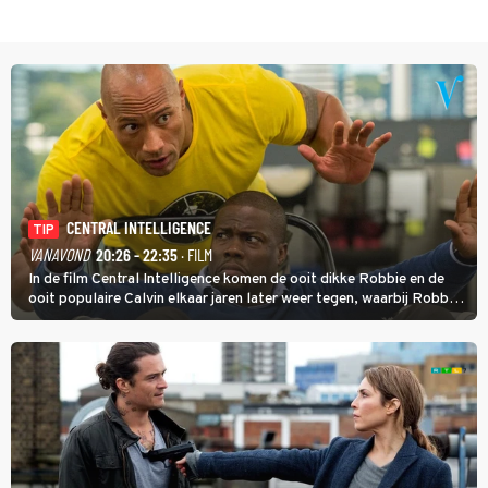
CENTRAL INTELLIGENCE
TIP
VANAVOND
20:26 - 22:35
· FILM
In de film Central Intelligence komen de ooit dikke Robbie en de
ooit populaire Calvin elkaar jaren later weer tegen, waarbij Robbie,
inmiddels supergespierd en werkzaam voor de CIA, Calvins hulp
goed kan gebruiken.