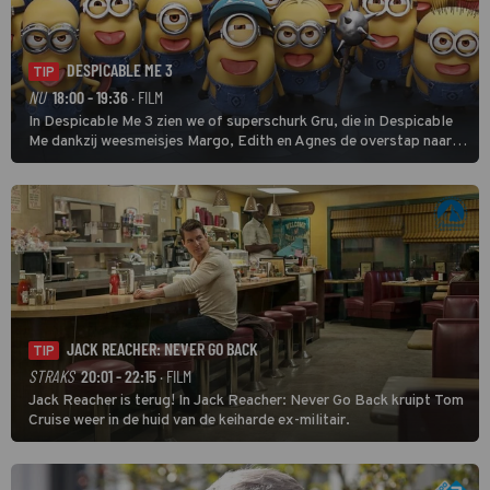
DESPICABLE ME 3
TIP
NU
18:00 - 19:36
· FILM
In Despicable Me 3 zien we of superschurk Gru, die in Despicable
Me dankzij weesmeisjes Margo, Edith en Agnes de overstap naar
het rechte pad maakte, ook op dat pad weet te blijven.
JACK REACHER: NEVER GO BACK
TIP
STRAKS
20:01 - 22:15
· FILM
Jack Reacher is terug! In Jack Reacher: Never Go Back kruipt Tom
Cruise weer in de huid van de keiharde ex-militair.