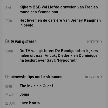
21:48
Kijkers B&B Vol Liefde gruwelen van Fred en
moedigen Yvonne aan
17:30
Het leven en de carrière van Jerney Kaagman
in beeld
De tv van gisteren
MEER TV
7 AUG
De TV van gisteren: De Bondgenoten-kijkers
halen uit naar Anouk, Diederik en Dominique
na besluit over Sayf: 'Hypocriet'
De nieuwste tips om te streamen
MEER TIPS
09:01
The Invisible Guest
25 AUG
Jonja
28 JUN
Love Knots