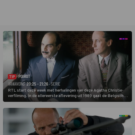
POIROT
TIP
VANAVOND
20:25 - 21:26
· SERIE
RTL start deze week met herhalingen van deze Agatha Christie-
verfilming. In de allereerste aflevering uit 1989 gaat de Belgische
speurder op zoek naar een vermiste kok. Poirot raakt al snel
verwikkeld in een moordzaak. (HH)