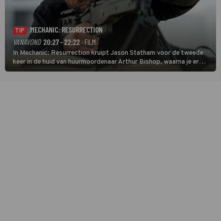
MECHANIC: RESURRECTION
TIP
VANAVOND
20:27 - 22:22
· FILM
In Mechanic: Resurrection kruipt Jason Statham voor de tweede
keer in de huid van huurmoordenaar Arthur Bishop, waarna je er
donder op kunt zeggen dat er van Bishops geplande pensioen niet
veel terechtkomt.