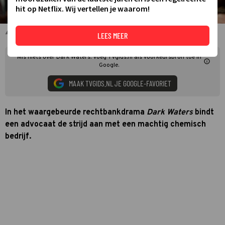
hit op Netflix. Wij vertellen je waarom!
Mark Ruffalo in Dark Waters
LEES MEER
Mis niets over Dark Waters. Voeg TVgids.nl als voorkeursbron toe in
Google.
MAAK TVGIDS.NL JE GOOGLE-FAVORIET
In het waargebeurde rechtbankdrama
Dark Waters
bindt
een advocaat de strijd aan met een machtig chemisch
bedrijf.