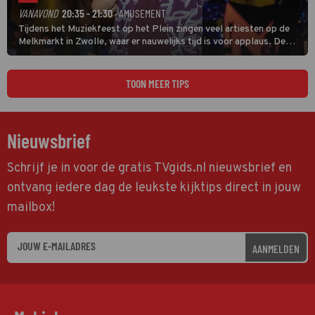
VANAVOND
20:35 - 21:30
· AMUSEMENT
Tijdens het Muziekfeest op het Plein zingen veel artiesten op de
Melkmarkt in Zwolle, waar er nauwelijks tijd is voor applaus. De
grootste namen zijn André Hazes, Jannes, René Froger en
natuurlijk Rutger van Barneveld met zijn hit Zwoele Zomernachten.
TOON MEER TIPS
Nieuwsbrief
Schrijf je in voor de gratis TVgids.nl nieuwsbrief en
ontvang iedere dag de leukste kijktips direct in jouw
mailbox!
AANMELDEN