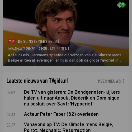
DE SLIMSTE MENS BELGIË
TIP
VANAVOND
20:20 - 21:35
· AMUSEMENT
Acteur Felix Heremans speelde dit seizoen van De Slimste Mens
België al tien afleveringen en hij is dan ook de grote favoriet in
deze seizoensfinale. En er is Nederlandse inbreng, want komiek
Soundos El Ahmadi neemt plaats aan de jurytafel.
Laatste nieuws van TVgids.nl
MEER NIEUWS
07:52
De TV van gisteren: De Bondgenoten-kijkers
halen uit naar Anouk, Diederik en Dominique
na besluit over Sayf: 'Hypocriet'
07:33
Acteur Peter Faber (82) overleden
06:47
Vanavond op TV: De slimste mens België,
Poirot, Mechanic: Resurrection