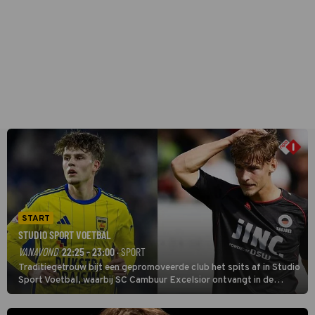
START
STUDIO SPORT VOETBAL
VANAVOND
22:25 - 23:00
· SPORT
Traditiegetrouw bijt een gepromoveerde club het spits af in Studio
Sport Voetbal, waarbij SC Cambuur Excelsior ontvangt in de
eerste wedstrijd van het nieuwe Eredivisieseizoen. De nieuwe
oefenmeester is Johan Plat en hij wil aanvallend voetballen.