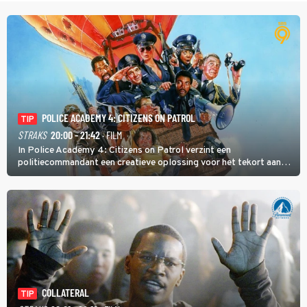
POLICE ACADEMY 4: CITIZENS ON PATROL
TIP
STRAKS
20:00 - 21:42
· FILM
In Police Academy 4: Citizens on Patrol verzint een
politiecommandant een creatieve oplossing voor het tekort aan
agenten.
COLLATERAL
TIP