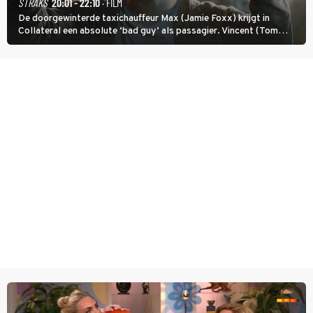
STRAKS
20:01 - 22:10
· FILM
De doorgewinterde taxichauffeur Max (Jamie Foxx) krijgt in
Collateral een absolute ‘bad guy’ als passagier. Vincent (Tom
Cruise) heeft hem nodig om hem de stad door te loodsen om een
wel heel lugubere reden.