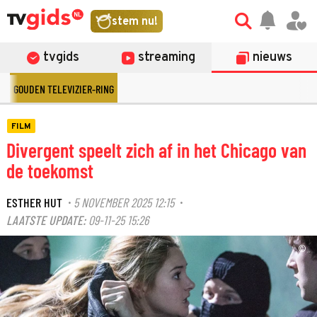
stem nu!
tvgids
streaming
nieuws
GOUDEN TELEVIZIER-RING
FILM
Divergent speelt zich af in het Chicago van
de toekomst
ESTHER HUT
5 NOVEMBER 2025 12:15
·
·
LAATSTE UPDATE:
09-11-25 15:26
©