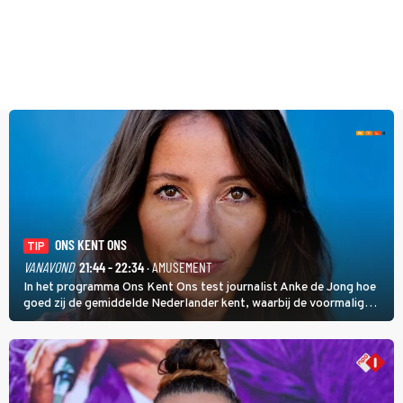
ONS KENT ONS
TIP
VANAVOND
21:44 - 22:34
· AMUSEMENT
In het programma Ons Kent Ons test journalist Anke de Jong hoe
goed zij de gemiddelde Nederlander kent, waarbij de voormalig
hoofdredacteur van modebladen Glamour en Elle het samen met
rapper Keizer opneemt tegen Edson da Graça en Marc-Marie
Huijbregts.