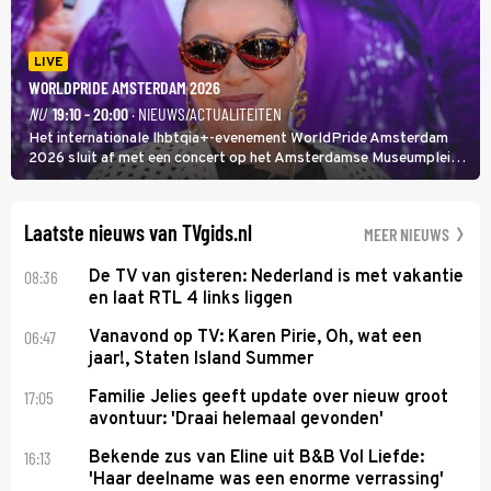
LIVE
WORLDPRIDE AMSTERDAM 2026
NU
19:10 - 20:00
· NIEUWS/ACTUALITEITEN
Het internationale lhbtqia+-evenement WorldPride Amsterdam
2026 sluit af met een concert op het Amsterdamse Museumplein.
Anita Doth is een van de optredende artiesten. In de jaren 90
veroverde ze de wereld als zangeres van 2Unlimited.
Laatste nieuws van TVgids.nl
MEER NIEUWS
08:36
De TV van gisteren: Nederland is met vakantie
en laat RTL 4 links liggen
06:47
Vanavond op TV: Karen Pirie, Oh, wat een
jaar!, Staten Island Summer
17:05
Familie Jelies geeft update over nieuw groot
avontuur: 'Draai helemaal gevonden'
16:13
Bekende zus van Eline uit B&B Vol Liefde:
'Haar deelname was een enorme verrassing'