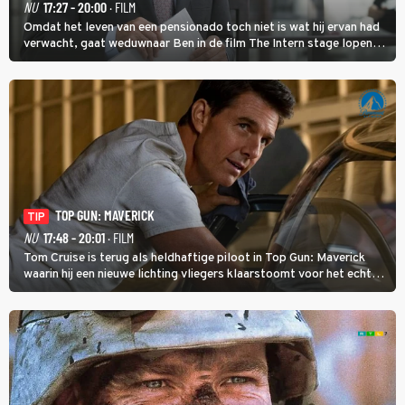
NU
17:27 - 20:00
· FILM
Omdat het leven van een pensionado toch niet is wat hij ervan had
verwacht, gaat weduwnaar Ben in de film The Intern stage lopen
bij de hippe webwinkel van Jules, wat een gouden zet blijkt te zijn.
TOP GUN: MAVERICK
TIP
NU
17:48 - 20:01
· FILM
Tom Cruise is terug als heldhaftige piloot in Top Gun: Maverick
waarin hij een nieuwe lichting vliegers klaarstoomt voor het echte
werk.