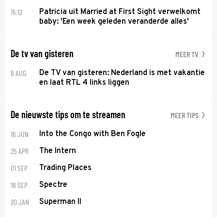
15:12
Patricia uit Married at First Sight verwelkomt
baby: 'Een week geleden veranderde alles'
De tv van gisteren
MEER TV
8 AUG
De TV van gisteren: Nederland is met vakantie
en laat RTL 4 links liggen
De nieuwste tips om te streamen
MEER TIPS
16 JUN
Into the Congo with Ben Fogle
25 APR
The Intern
01 SEP
Trading Places
18 SEP
Spectre
20 JAN
Superman II