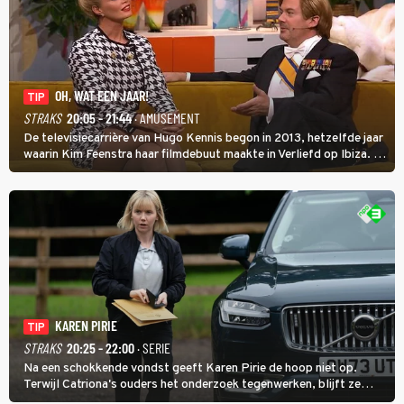
OH, WAT EEN JAAR!
TIP
STRAKS
20:05 - 21:44
· AMUSEMENT
De televisiecarrière van Hugo Kennis begon in 2013, hetzelfde jaar
waarin Kim Feenstra haar filmdebuut maakte in Verliefd op Ibiza. In
Oh, Wat een Jaar! wordt duidelijk wat ze nog meer weten van het
jaar waarin ze allebei eindtwintigers waren.
KAREN PIRIE
TIP
STRAKS
20:25 - 22:00
· SERIE
Na een schokkende vondst geeft Karen Pirie de hoop niet op.
Terwijl Catriona's ouders het onderzoek tegenwerken, blijft ze
speuren naar Adam. In deze slotaflevering van Karen Pirie leidt het