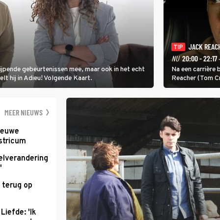
JACK REAC
TIP
NU
20:00 - 22:17
·
rijpende gebeurtenissen mee, maar ook in het echt
Na een carrière b
elt hij in Adieu! Volgende Kaart.
Reacher (Tom Cru
Niemand weet wa
James Barr naar
MEER NIEUWS
nieuwe
stricum
elverandering
'
 terug op
Liefde: 'Ik