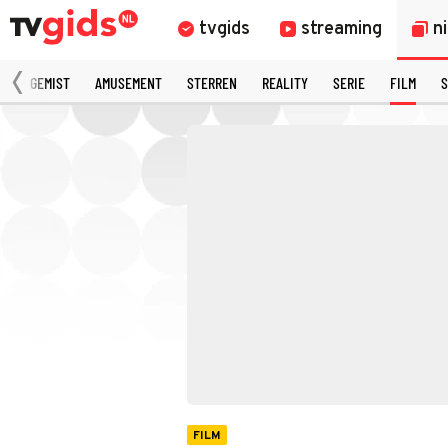
tvgids
streaming
n
N
GEMIST
AMUSEMENT
STERREN
REALITY
SERIE
FILM
S
FILM