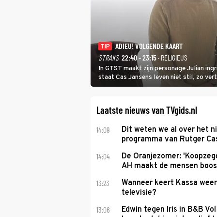
ADIEU! VOLGENDE KAART
TIP
STRAKS
22:40 - 23:15
· RELIGIEUS
In GTST maakt zijn personage Julian ing
staat Cas Jansens leven niet stil, zo vert
Laatste nieuws van TVgids.nl
14:09
Dit weten we al over het 
programma van Rutger Ca
14:04
De Oranjezomer: 'Koopzeg
AH maakt de mensen boos
13:23
Wanneer keert Kassa weer
televisie?
13:06
Edwin tegen Iris in B&B Vol 