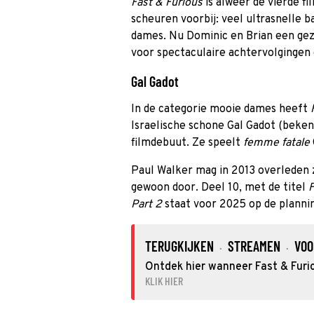
Fast & Furious
is alweer de vierde f
scheuren voorbij: veel ultrasnelle
dames. Nu Dominic en Brian een geza
voor spectaculaire achtervolgingen 
Gal Gadot
In de categorie mooie dames heeft
Israelische schone Gal Gadot (beke
filmdebuut. Ze speelt
femme fatale
Paul Walker mag in 2013 overleden z
gewoon door. Deel 10, met de titel
F
Part 2
staat voor 2025 op de planni
TERUGKIJKEN
STREAMEN
VOO
·
·
Ontdek hier wanneer Fast & Furio
KLIK HIER