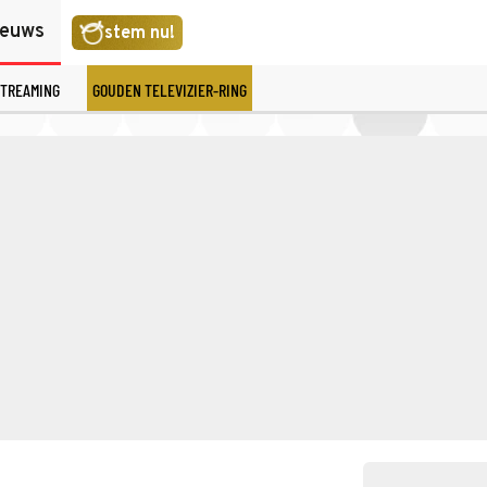
ieuws
stem nu!
TREAMING
GOUDEN TELEVIZIER-RING