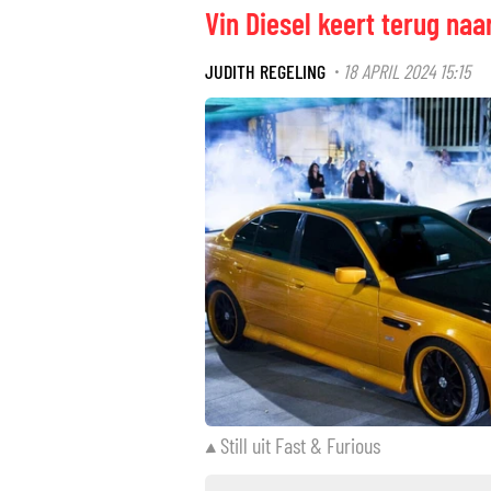
Vin Diesel keert terug naa
JUDITH REGELING
18 APRIL 2024 15:15
·
Still uit Fast & Furious