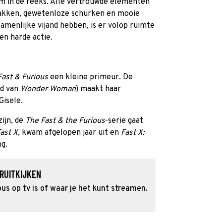
ilm in de reeks. Alle vertrouwde elementen
 bakken, gewetenloze schurken en mooie
menlijke vijand hebben, is er volop ruimte
en harde actie.
Fast & Furious
een kleine primeur. De
nd van
Wonder Woman
) maakt haar
Gisele.
ijn, de
The Fast & the Furious
-serie gaat
ast X
, kwam afgelopen jaar uit en
Fast X:
ng.
RUITKIJKEN
us op tv is of waar je het kunt streamen.