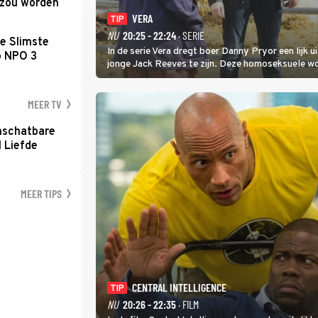
d zou worden
VERA
TIP
NU
20:25 - 22:24
· SERIE
e Slimste
In de serie Vera dregt boer Danny Pryor een lijk u
p NPO 3
jonge Jack Reeves te zijn. Deze homoseksuele 
familie en verliet het kamp met slaande ruzie.
MEER TV
nschatbare
 Liefde
MEER TIPS
CENTRAL INTELLIGENCE
TIP
NU
20:26 - 22:35
· FILM