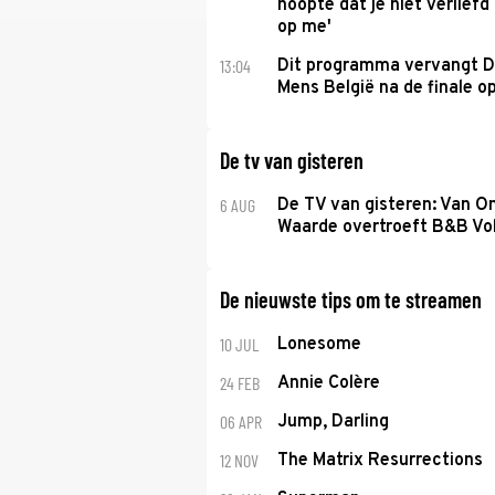
hoopte dat je niet verlief
op me'
13:04
Dit programma vervangt D
Mens België na de finale o
De tv van gisteren
6 AUG
De TV van gisteren: Van O
Waarde overtroeft B&B Vol
De nieuwste tips om te streamen
10 JUL
Lonesome
24 FEB
Annie Colère
06 APR
Jump, Darling
12 NOV
The Matrix Resurrections