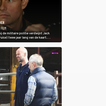
HER
 FILM
ij de militaire politie verdwijnt Jack
ise) twee jaar lang van de kaart.
ar hij uithangt, totdat moordverdachte
 hem vraagt.