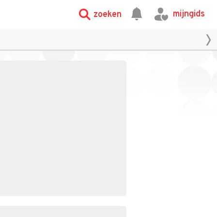
mijngids
zoeken