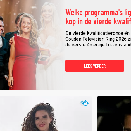
Welke programma's li
kop in de vierde kwali
De vierde kwalificatieronde én
Gouden Televizier-Ring 2026 zij
de eerste én enige tussenstand
LEES VERDER