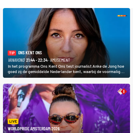
ONS KENT ONS
TIP
VANAVOND
21:44 - 22:34
· AMUSEMENT
In het programma Ons Kent Ons test journalist Anke de Jong hoe
goed zij de gemiddelde Nederlander kent, waarbij de voormalig
hoofdredacteur van modebladen Glamour en Elle het samen met
rapper Keizer opneemt tegen Edson da Graça en Marc-Marie
Huijbregts.
LIVE
WORLDPRIDE AMSTERDAM 2026