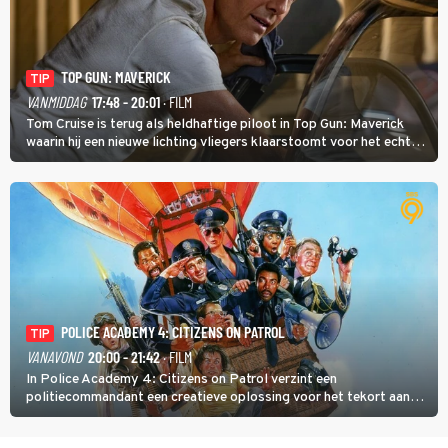
TOP GUN: MAVERICK
TIP
VANMIDDAG
17:48 - 20:01
· FILM
Tom Cruise is terug als heldhaftige piloot in Top Gun: Maverick
waarin hij een nieuwe lichting vliegers klaarstoomt voor het echte
werk.
POLICE ACADEMY 4: CITIZENS ON PATROL
TIP
VANAVOND
20:00 - 21:42
· FILM
In Police Academy 4: Citizens on Patrol verzint een
politiecommandant een creatieve oplossing voor het tekort aan
agenten.