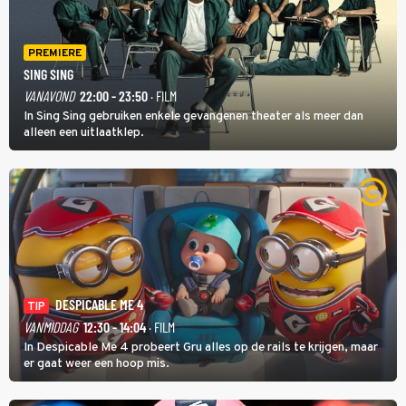
PREMIERE
SING SING
VANAVOND
22:00 - 23:50
· FILM
In Sing Sing gebruiken enkele gevangenen theater als meer dan
alleen een uitlaatklep.
DESPICABLE ME 4
TIP
VANMIDDAG
12:30 - 14:04
· FILM
In Despicable Me 4 probeert Gru alles op de rails te krijgen, maar
er gaat weer een hoop mis.