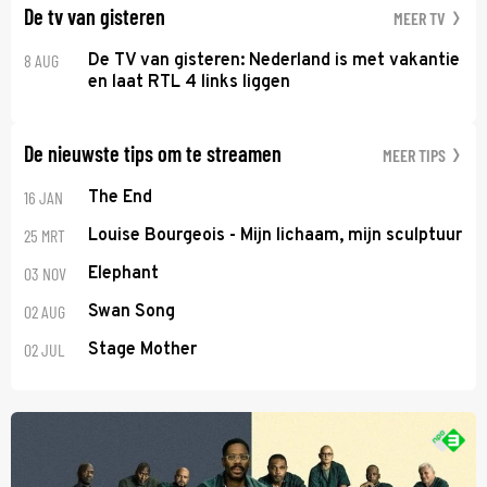
De tv van gisteren
MEER TV
8 AUG
De TV van gisteren: Nederland is met vakantie
en laat RTL 4 links liggen
De nieuwste tips om te streamen
MEER TIPS
16 JAN
The End
25 MRT
Louise Bourgeois - Mijn lichaam, mijn sculptuur
03 NOV
Elephant
02 AUG
Swan Song
02 JUL
Stage Mother