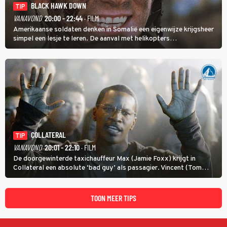
BLACK HAWK DOWN
TIP
VANAVOND
20:00 - 22:44
· FILM
Amerikaanse soldaten denken in Somalië een eigenwijze krijgsheer
simpel een lesje te leren. De aanval met helikopters
verloopt in Black Hawk down dramatisch.
COLLATERAL
TIP
VANAVOND
20:01 - 22:10
· FILM
De doorgewinterde taxichauffeur Max (Jamie Foxx) krijgt in
Collateral een absolute ‘bad guy’ als passagier. Vincent (Tom
Cruise) heeft hem nodig om hem de stad door te loodsen om een
wel heel lugubere reden.
TOON MEER TIPS