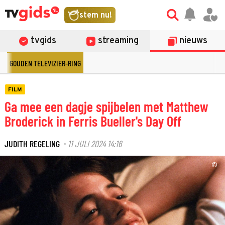
stem nu!
tvgids
streaming
nieuws
GOUDEN TELEVIZIER-RING
FILM
Ga mee een dagje spijbelen met Matthew
Broderick in Ferris Bueller's Day Off
JUDITH REGELING
11 JULI 2024 14:16
·
©