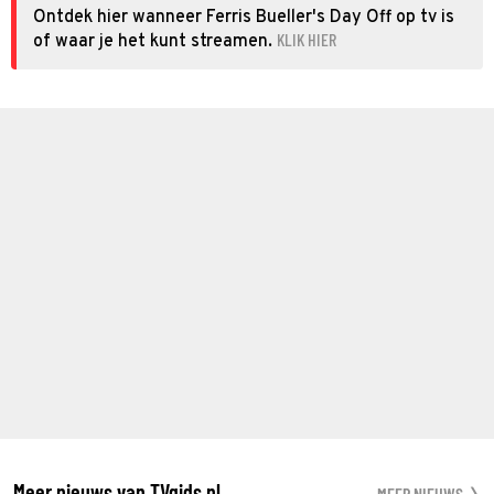
Ontdek hier wanneer Ferris Bueller's Day Off op tv is
KLIK HIER
of waar je het kunt streamen.
Meer nieuws van TVgids.nl
MEER NIEUWS