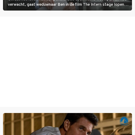
verwacht, gaat weduwnaar Ben in de film The Intern stage lopen
bij de hippe webwinkel van Jules, wat een gouden zet blijkt te zijn.