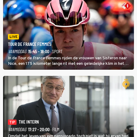
LIVE
TOUR DE FRANCE FEMMES
VANMIDDAG
15:45 - 18:00
· SPORT
In de Tour de France Femmes rijden de vrouwen van Sisteron naar
Nice, een 175 kilometer lange rit met een geleidelijke klim in het
midden. Dat is mogelijk niet de zwaarste hindernis, dat is de
temperatuur. Het kan in Nice namelijk bloedheet worden.
THE INTERN
TIP
VANMIDDAG
17:27 - 20:00
· FILM
Omdat het leven van een pensionado toch niet is wat hij ervan had