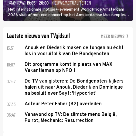
VANAVOND
19:05 - 20:00
· NIEUWS/ACTUALITEITEN
Het internationale lhbtqia+-evenement WorldPride Amsterdam
2026 sluit af met een concert op het Amsterdamse Museumplein.
Anita Doth is een van de optredende artiesten. In de jaren 90
veroverde ze de wereld als zangeres van 2Unlimited.
Laatste nieuws van TVgids.nl
MEER NIEUWS
13:51
Anouk en Diederik maken de tongen nu écht
los in vooruitblik van De Bondgenoten
10:07
Dit programma komt in plaats van MAX
Vakantieman op NPO 1
07:52
De TV van gisteren: De Bondgenoten-kijkers
halen uit naar Anouk, Diederik en Dominique
na besluit over Sayf: 'Hypocriet'
07:33
Acteur Peter Faber (82) overleden
06:47
Vanavond op TV: De slimste mens België,
Poirot, Mechanic: Resurrection