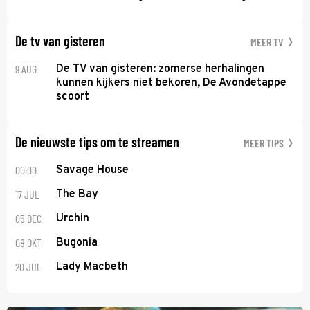
De tv van gisteren
MEER TV
9 AUG
De TV van gisteren: zomerse herhalingen
kunnen kijkers niet bekoren, De Avondetappe
scoort
De nieuwste tips om te streamen
MEER TIPS
00:00
Savage House
17 JUL
The Bay
05 DEC
Urchin
08 OKT
Bugonia
20 JUL
Lady Macbeth