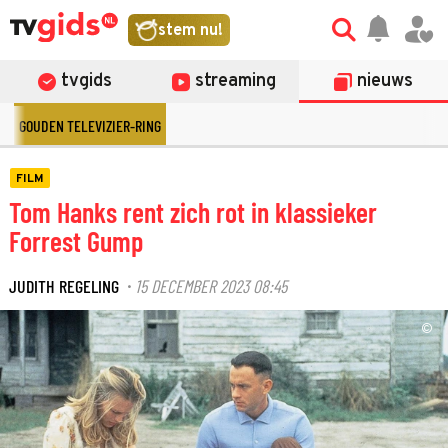
stem nu!
tvgids
streaming
nieuws
GOUDEN TELEVIZIER-RING
FILM
Tom Hanks rent zich rot in klassieker
Forrest Gump
JUDITH REGELING
15 DECEMBER 2023 08:45
·
©