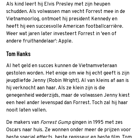
Als kind leert hij Elvis Presley met zijn heupen
schudden. Als volwassen man vecht Forrest mee in de
Vietnamoorlog, ontmoet hij president Kennedy en
heeft hij een succesvolle American footballcarrière.
Weer wat jaren later investeert Forrest in 'een of
andere fruithandelaar': Apple.
Tom Hanks
Al het geld en succes kunnen de Vietnamveteraan
gestolen worden. Het enige om wie hij echt geeft is zijn
jeugdliefde Jenny (Robin Wright). Al van kleins af aan is
hij verknocht aan haar. Als ze klein zijn is die
genegenheid wederzijds, maar de volwassen Jenny kiest
een heel ander levenspad dan Forrest. Toch zal hij haar
nooit laten vallen.
De makers van
Forrest Gump
gingen in 1995 met zes
Oscars naar huis. Ze wonnen onder meer de prijzen voor
beste special effects, beste regisseur en beste film. Tom