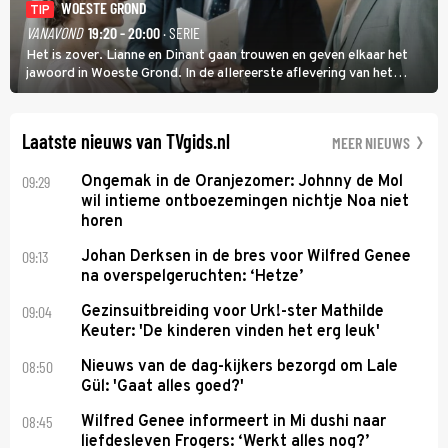
WOESTE GROND
TIP
VANAVOND
19:20 - 20:00
· SERIE
Het is zover. Lianne en Dinant gaan trouwen en geven elkaar het
jawoord in Woeste Grond. In de allereerste aflevering van het
eerste seizoen kwam Lianne vanuit de Randstad naar Twente. Daar
is ze inmiddels helemaal op haar plek.
Laatste nieuws van TVgids.nl
MEER NIEUWS
09:29
Ongemak in de Oranjezomer: Johnny de Mol
wil intieme ontboezemingen nichtje Noa niet
horen
09:13
Johan Derksen in de bres voor Wilfred Genee
na overspelgeruchten: ‘Hetze’
09:04
Gezinsuitbreiding voor Urk!-ster Mathilde
Keuter: 'De kinderen vinden het erg leuk'
08:50
Nieuws van de dag-kijkers bezorgd om Lale
Gül: 'Gaat alles goed?'
08:45
Wilfred Genee informeert in Mi dushi naar
liefdesleven Frogers: ‘Werkt alles nog?’