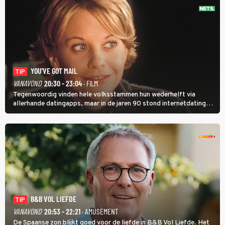
YOU'VE GOT MAIL
TIP
VANAVOND
20:30 - 23:04
· FILM
Tegenwoordig vinden hele volksstammen hun wederhelft via
allerhande datingapps, maar in de jaren 90 stond internetdating
nog in de kinderschoenen. In de film You've Got Mail zie je dat
terug.
B&B VOL LIEFDE
TIP
VANAVOND
20:53 - 22:21
· AMUSEMENT
De Spaanse zon blijkt goed voor de liefde in B&B Vol Liefde. Het