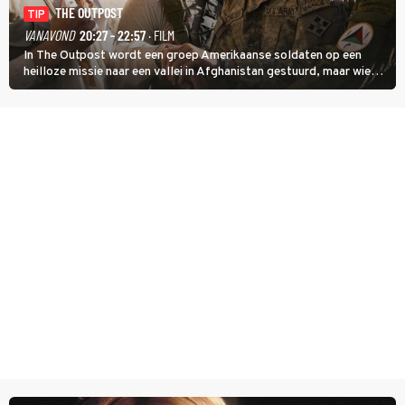
THE OUTPOST
TIP
VANAVOND
20:27 - 22:57
· FILM
In The Outpost wordt een groep Amerikaanse soldaten op een
heilloze missie naar een vallei in Afghanistan gestuurd, maar wie
overleeft daar een aanval?