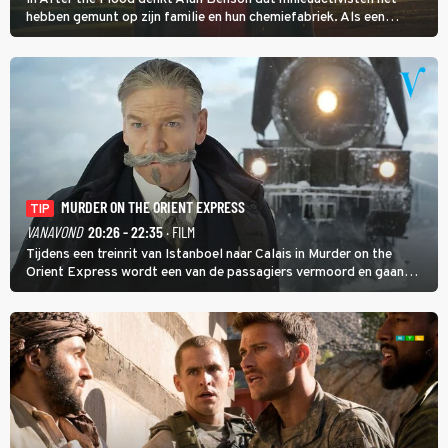
hebben gemunt op zijn familie en hun chemiefabriek. Als een
brandende boodschap in het veen de boel op scherp zet, besluit
Jo Marshall de jonge Finn Allen aan de tand te voelen.
MURDER ON THE ORIENT EXPRESS
TIP
VANAVOND
20:26 - 22:35
· FILM
Tijdens een treinrit van Istanboel naar Calais in Murder on the
Orient Express wordt een van de passagiers vermoord en gaan
detective Hercule Poirot en zijn snor uitzoeken wie van de andere
treinreizigers de dader is.