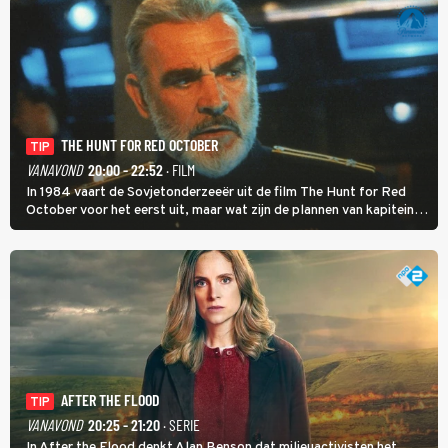
THE HUNT FOR RED OCTOBER
TIP
VANAVOND
20:00 - 22:52
· FILM
In 1984 vaart de Sovjetonderzeeër uit de film The Hunt for Red
October voor het eerst uit, maar wat zijn de plannen van kapitein
Marko Ramius?
AFTER THE FLOOD
TIP
VANAVOND
20:25 - 21:20
· SERIE
In After the Flood denkt Alan Benson dat milieuactivisten het