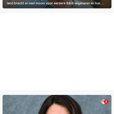
land bracht al veel moois voor eerdere B&B-eigenaren en hun
partners. Ook Paul runt zijn gastenverblijf in Spanje. De 62-jarige
weduwnaar stuurt aan op een nieuw hoofdstuk.