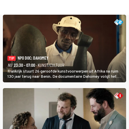
NPO DOC: DAHOMEY
TIP
NU
23:30 - 07:00
· KUNST/CULTUUR
Frankrijk stuurt 26 geroofde kunstvoorwerpen uit Afrika na ruim
130 jaar terug naar Benin. De documentaire Dahomey volgt het
transport en toont de aankomst. Inwoners van Benin bespreken de
betekenis van de teruggave.