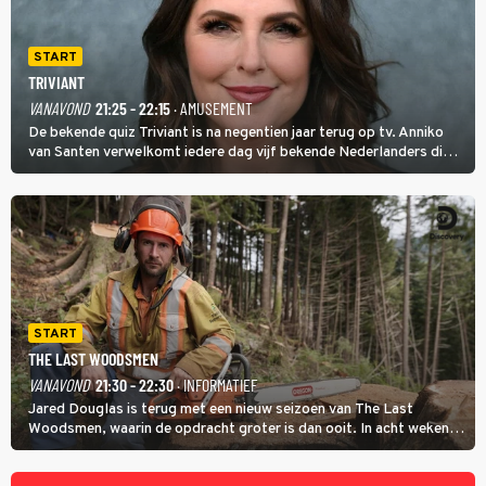
START
TRIVIANT
VANAVOND
21:25 - 22:15
· AMUSEMENT
De bekende quiz Triviant is na negentien jaar terug op tv. Anniko
van Santen verwelkomt iedere dag vijf bekende Nederlanders die
vragen beantwoorden in verschillende categorieën. De beste
speler gaat direct door naar de finaleweek.
START
THE LAST WOODSMEN
VANAVOND
21:30 - 22:30
· INFORMATIEF
Jared Douglas is terug met een nieuw seizoen van The Last
Woodsmen, waarin de opdracht groter is dan ooit. In acht weken
tijd probeert hij een miljoen dollar bij elkaar te vergaren om de
toekomst van het houthakkersbedrijf te verzekeren.