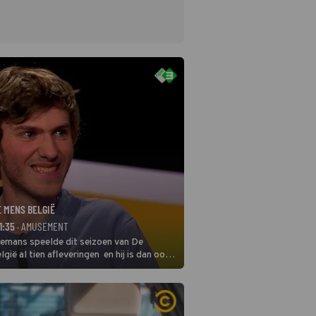
E MENS BELGIË
1:35
· AMUSEMENT
remans speelde dit seizoen van De
gië al tien afleveringen en hij is dan ook
 in deze seizoensfinale. En er is
reng, want komiek Soundos El Ahmadi
 de jurytafel.