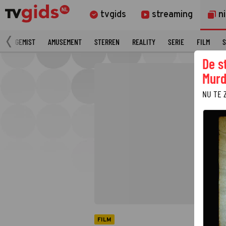
tvgids
streaming
n
N
GEMIST
AMUSEMENT
STERREN
REALITY
SERIE
FILM
S
De s
Murd
NU TE 
FILM