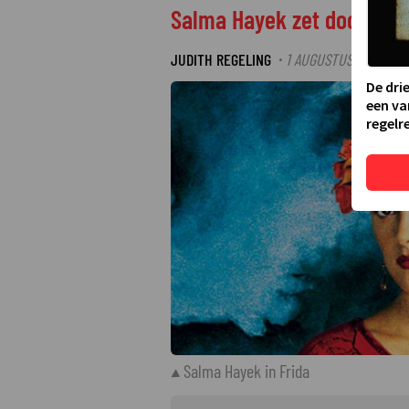
Salma Hayek zet door onda
JUDITH REGELING
1 AUGUSTUS 2024 12:1
·
De dri
een va
regelre
Salma Hayek in Frida