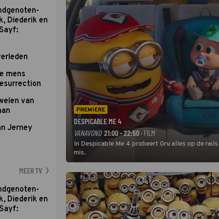
ondgenoten-
k, Diederik en
Sayf:
verleden
te mens
Resurrection
uwelen van
aan
PREMIERE
DESPICABLE ME 4
an Jerney
VANAVOND
21:00 - 22:50
· FILM
In Despicable Me 4 probeert Gru alles op de rails
mis.
MEER TV
ondgenoten-
k, Diederik en
Sayf: