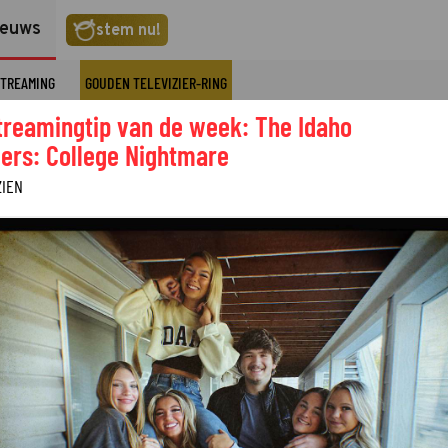
ieuws
stem nu!
TREAMING
GOUDEN TELEVIZIER-RING
treamingtip van de week: The Idaho
ers: College Nightmare
ZIEN