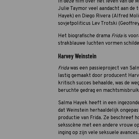
In deze film over het leven van de 
Julie Taymor veel aandacht aan de 
Hayek) en Diego Rivera (Alfred Mol
sovjetpoliticus Lev Trotski (Geoffre
Het biografische drama
Frida
is voor
strakblauwe luchten vormen schilder
Harvey Weinstein
Frida
was een passieproject van Sal
lastig gemaakt door producent Harve
kritisch succes behaalde, was de we
beruchte gedrag en machtsmisbruik
Salma Hayek heeft in een ingezonde
dat Weinstein herhaaldelijk ongepast
productie van Frida. Ze beschreef 
seksscène met een andere vrouw op
inging op zijn vele seksuele avances.