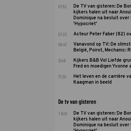
07:52
De TV van gisteren: De B
kijkers halen uit naar Anou
Dominique na besluit over 
'Hypocriet'
07:33
Acteur Peter Faber (82) o
06:47
Vanavond op TV: De slims
België, Poirot, Mechanic: 
21:48
Kijkers B&B Vol Liefde gr
Fred en moedigen Yvonne 
17:30
Het leven en de carrière v
Kaagman in beeld
De tv van gisteren
7 AUG
De TV van gisteren: De B
kijkers halen uit naar Anou
Dominique na besluit over 