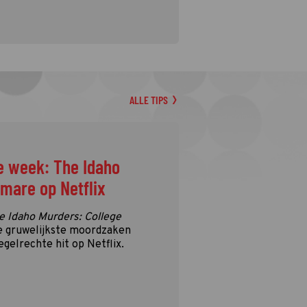
ALLE TIPS
e week: The Idaho
tmare op Netflix
e Idaho Murders: College
e gruwelijkste moordzaken
egelrechte hit op Netflix.