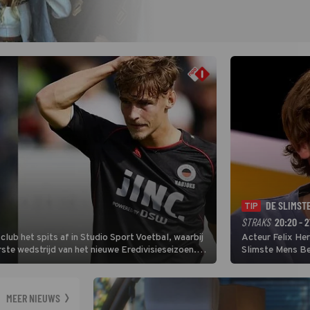
DE SLIMST
TIP
STRAKS
20:20 - 2
lub het spits af in Studio Sport Voetbal, waarbij
Acteur Felix He
ste wedstrijd van het nieuwe Eredivisieseizoen.
Slimste Mens Bel
hij wil aanvallend voetballen.
de grote favoriet
Nederlandse inb
neemt plaats aan
MEER NIEUWS