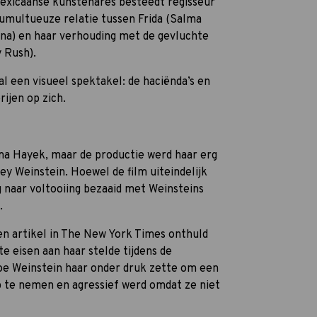
Mexicaanse kunstenares besteedt regisseur
tumultueuze relatie tussen Frida (Salma
ina) en haar verhouding met de gevluchte
y Rush).
al een visueel spektakel: de haciënda’s en
ijen op zich.
ma Hayek, maar de productie werd haar erg
y Weinstein. Hoewel de film uiteindelijk
g naar voltooiing bezaaid met Weinsteins
.
n artikel in The New York Times onthuld
e eisen aan haar stelde tijdens de
hoe Weinstein haar onder druk zette om een
 te nemen en agressief werd omdat ze niet