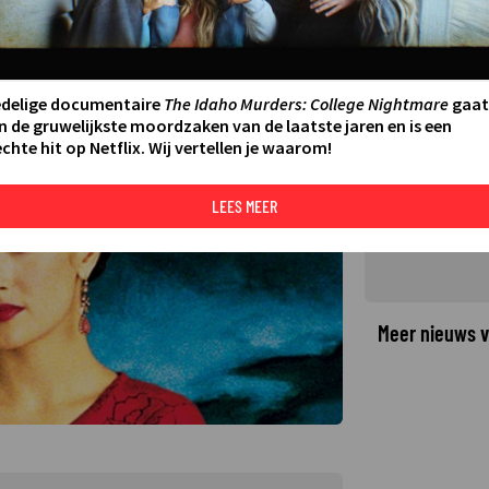
nks alle tegenslagen in Frida
5
LAATSTE UPDATE:
02-08-24 09:16
·
edelige documentaire
The Idaho Murders: College Nightmare
gaat
©
n de gruwelijkste moordzaken van de laatste jaren en is een
chte hit op Netflix. Wij vertellen je waarom!
LEES MEER
Meer nieuws v