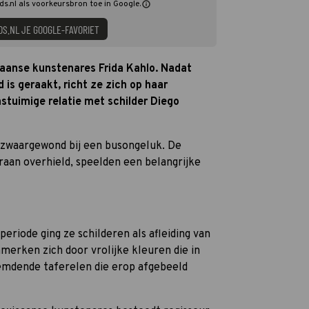
ids.nl als voorkeursbron toe in Google.
DS.NL JE GOOGLE-FAVORIET
caanse kunstenares Frida Kahlo. Nadat
 is geraakt, richt ze zich op haar
stuimige relatie met schilder Diego
o zwaargewond bij een busongeluk. De
raan overhield, speelden een belangrijke
eriode ging ze schilderen als afleiding van
merken zich door vrolijke kleuren die in
emdende taferelen die erop afgebeeld