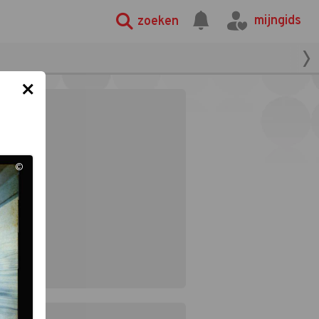
mijngids
zoeken
×
©