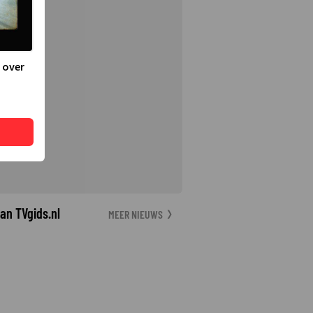
 over
an TVgids.nl
MEER NIEUWS