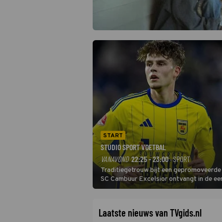
START
STUDIO SPORT VOETBAL
VANAVOND
22:25 - 23:00
· SPORT
Traditiegetrouw bijt een gepromoveerde c
SC Cambuur Excelsior ontvangt in de eer
De nieuwe oefenmeester is Johan Plat en 
Laatste nieuws van TVgids.nl