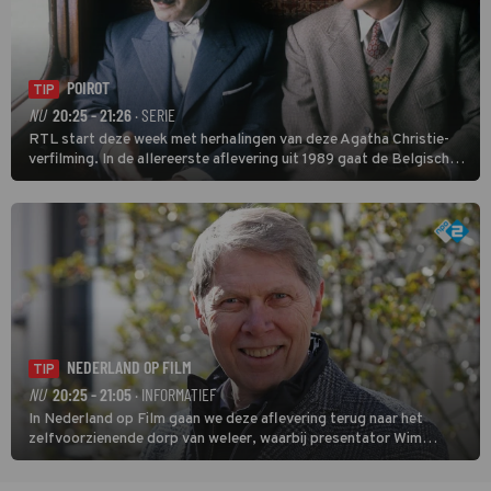
POIROT
TIP
NU
20:25 - 21:26
· SERIE
RTL start deze week met herhalingen van deze Agatha Christie-
verfilming. In de allereerste aflevering uit 1989 gaat de Belgische
speurder op zoek naar een vermiste kok. Poirot raakt al snel
verwikkeld in een moordzaak. (HH)
NEDERLAND OP FILM
TIP
NU
20:25 - 21:05
· INFORMATIEF
In Nederland op Film gaan we deze aflevering terug naar het
zelfvoorzienende dorp van weleer, waarbij presentator Wim
Daniëls de kijkers meeneemt op reis door de tijd aan de hand van
unieke amateurbeelden uit verschillende decennia. (HH)