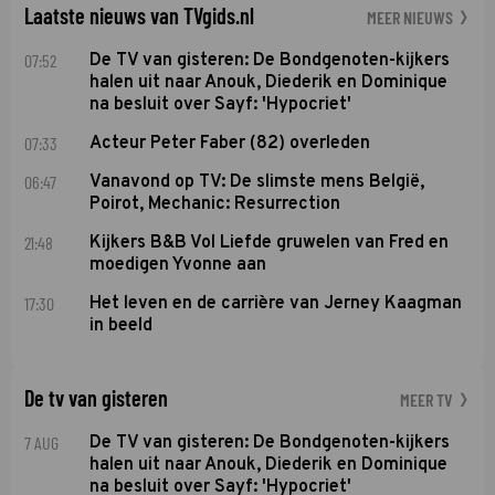
Laatste nieuws van TVgids.nl
MEER NIEUWS
07:52
De TV van gisteren: De Bondgenoten-kijkers
halen uit naar Anouk, Diederik en Dominique
na besluit over Sayf: 'Hypocriet'
07:33
Acteur Peter Faber (82) overleden
06:47
Vanavond op TV: De slimste mens België,
Poirot, Mechanic: Resurrection
21:48
Kijkers B&B Vol Liefde gruwelen van Fred en
moedigen Yvonne aan
17:30
Het leven en de carrière van Jerney Kaagman
in beeld
De tv van gisteren
MEER TV
7 AUG
De TV van gisteren: De Bondgenoten-kijkers
halen uit naar Anouk, Diederik en Dominique
na besluit over Sayf: 'Hypocriet'