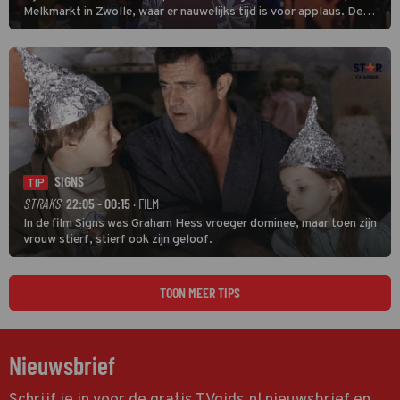
Melkmarkt in Zwolle, waar er nauwelijks tijd is voor applaus. De
grootste namen zijn André Hazes, Jannes, René Froger en
natuurlijk Rutger van Barneveld met zijn hit Zwoele Zomernachten.
SIGNS
TIP
STRAKS
22:05 - 00:15
· FILM
In de film Signs was Graham Hess vroeger dominee, maar toen zijn
vrouw stierf, stierf ook zijn geloof.
TOON MEER TIPS
Nieuwsbrief