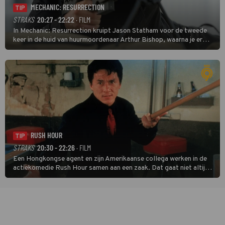
MECHANIC: RESURRECTION
TIP
STRAKS
20:27 - 22:22
· FILM
In Mechanic: Resurrection kruipt Jason Statham voor de tweede
keer in de huid van huurmoordenaar Arthur Bishop, waarna je er
donder op kunt zeggen dat er van Bishops geplande pensioen niet
veel terechtkomt.
RUSH HOUR
TIP
STRAKS
20:30 - 22:26
· FILM
Een Hongkongse agent en zijn Amerikaanse collega werken in de
actiekomedie Rush Hour samen aan een zaak. Dat gaat niet altijd
van een leien dakje.