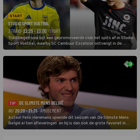
START
STUDIO SPORT VOETBAL
STRAKS
22:25 - 23:00
· SPORT
Traditiegetrouw bijt een gepromoveerde club het spits af in Studio
Sport Voetbal, waarbij SC Cambuur Excelsior ontvangt in de
eerste wedstrijd van het nieuwe Eredivisieseizoen. De nieuwe
oefenmeester is Johan Plat en hij wil aanvallend voetballen.
DE SLIMSTE MENS BELGIË
TIP
NU
20:20 - 21:35
· AMUSEMENT
Acteur Felix Heremans speelde dit seizoen van De Slimste Mens
België al tien afleveringen en hij is dan ook de grote favoriet in
deze seizoensfinale. En er is Nederlandse inbreng, want komiek
Soundos El Ahmadi neemt plaats aan de jurytafel.