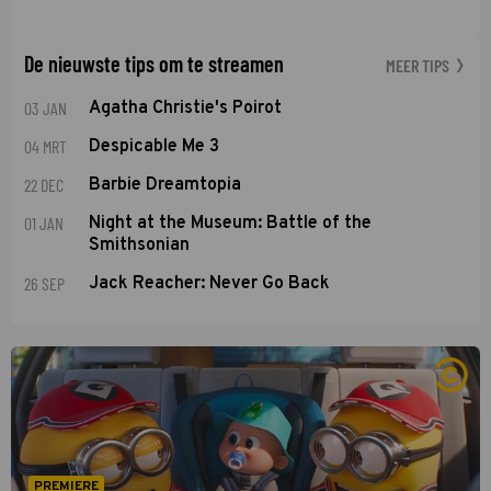
De nieuwste tips om te streamen
MEER TIPS
03 JAN
Agatha Christie's Poirot
04 MRT
Despicable Me 3
22 DEC
Barbie Dreamtopia
01 JAN
Night at the Museum: Battle of the
Smithsonian
26 SEP
Jack Reacher: Never Go Back
PREMIERE