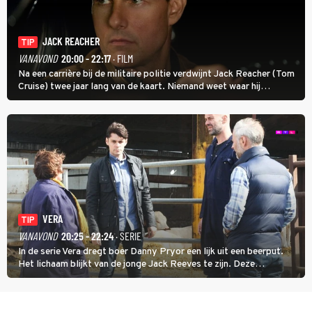
JACK REACHER
TIP
VANAVOND
20:00 - 22:17
· FILM
Na een carrière bij de militaire politie verdwijnt Jack Reacher (Tom
Cruise) twee jaar lang van de kaart. Niemand weet waar hij
uithangt, totdat moordverdachte James Barr naar hem vraagt.
VERA
TIP
VANAVOND
20:25 - 22:24
· SERIE
In de serie Vera dregt boer Danny Pryor een lijk uit een beerput.
Het lichaam blijkt van de jonge Jack Reeves te zijn. Deze
homoseksuele woonwagenbewoner had gebroken met zijn familie
en verliet het kamp met slaande ruzie.