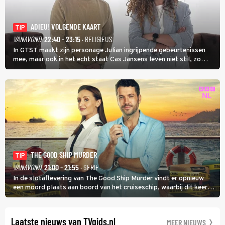
ADIEU! VOLGENDE KAART
TIP
VANAVOND
22:40 - 23:15
· RELIGIEUS
In GTST maakt zijn personage Julian ingrijpende gebeurtenissen
mee, maar ook in het echt staat Cas Jansens leven niet stil, zo
vertelt hij in Adieu! Volgende Kaart.
THE GOOD SHIP MURDER
TIP
VANAVOND
21:00 - 21:55
· SERIE
In de slotaflevering van The Good Ship Murder vindt er opnieuw
een moord plaats aan boord van het cruiseschip, waarbij dit keer
een bemanningslid het slachtoffer is en kapitein Marlowe de dader
lijkt te zijn.
Laatste nieuws van TVgids.nl
MEER NIEUWS