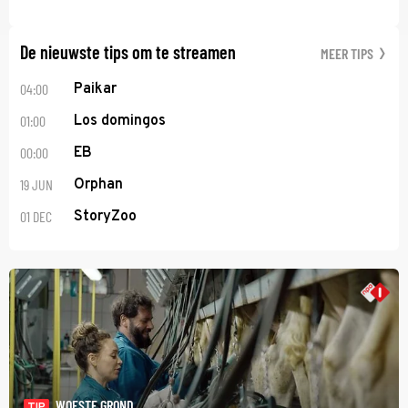
De nieuwste tips om te streamen
MEER TIPS
04:00
Paikar
01:00
Los domingos
00:00
EB
19 JUN
Orphan
01 DEC
StoryZoo
WOESTE GROND
TIP