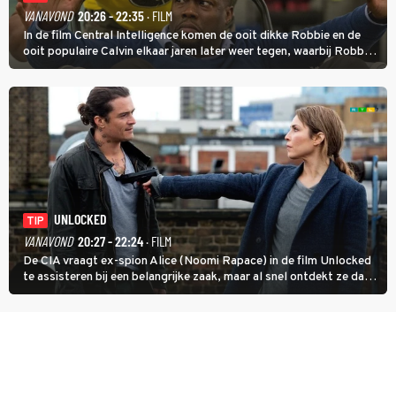
VANAVOND
20:26 - 22:35
· FILM
In de film Central Intelligence komen de ooit dikke Robbie en de
ooit populaire Calvin elkaar jaren later weer tegen, waarbij Robbie,
inmiddels supergespierd en werkzaam voor de CIA, Calvins hulp
goed kan gebruiken.
UNLOCKED
TIP
VANAVOND
20:27 - 22:24
· FILM
De CIA vraagt ex-spion Alice (Noomi Rapace) in de film Unlocked
te assisteren bij een belangrijke zaak, maar al snel ontdekt ze dat
degene die haar aanstelde kwade bedoelingen heeft.