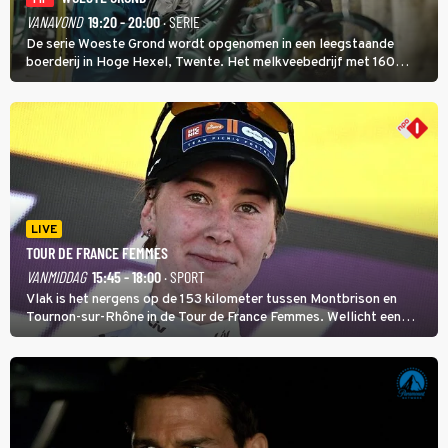
VANAVOND
19:20 - 20:00
· SERIE
De serie Woeste Grond wordt opgenomen in een leegstaande
boerderij in Hoge Hexel, Twente. Het melkveebedrijf met 160
koeien moest sluiten, omdat het dicht bij een Natura 2000-gebied
ligt. In de serie heerst er een gevaarlijke veeziekte.
LIVE
TOUR DE FRANCE FEMMES
VANMIDDAG
15:45 - 18:00
· SPORT
Vlak is het nergens op de 153 kilometer tussen Montbrison en
Tournon-sur-Rhône in de Tour de France Femmes. Wellicht een
kans voor Nienke Vinke, die vorig jaar de witte trui won.