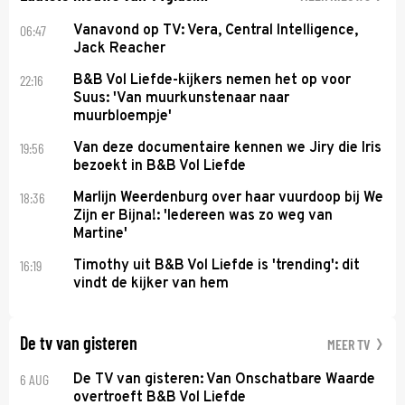
06:47
Vanavond op TV: Vera, Central Intelligence,
Jack Reacher
22:16
B&B Vol Liefde-kijkers nemen het op voor
Suus: 'Van muurkunstenaar naar
muurbloempje'
19:56
Van deze documentaire kennen we Jiry die Iris
bezoekt in B&B Vol Liefde
18:36
Marlijn Weerdenburg over haar vuurdoop bij We
Zijn er Bijna!: 'Iedereen was zo weg van
Martine'
16:19
Timothy uit B&B Vol Liefde is 'trending': dit
vindt de kijker van hem
De tv van gisteren
MEER TV
6 AUG
De TV van gisteren: Van Onschatbare Waarde
overtroeft B&B Vol Liefde