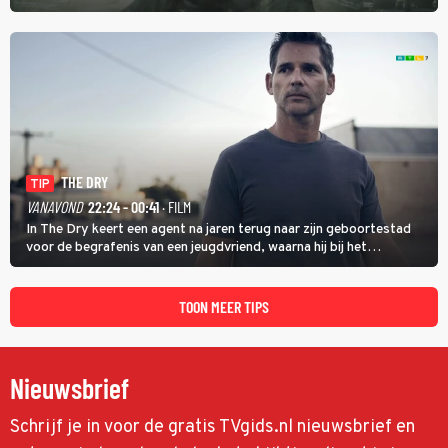
proberen uit deze schijnwereld te ontsnappen.
THE DRY
TIP
VANAVOND
22:24 - 00:41
· FILM
In The Dry keert een agent na jaren terug naar zijn geboortestad
voor de begrafenis van een jeugdvriend, waarna hij bij het
onderzoeken van diens dood een verband begint te vermoeden
met een oude zaak.
TOON MEER TIPS
Nieuwsbrief
Schrijf je in voor de gratis TVgids.nl nieuwsbrief en