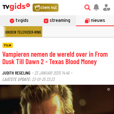
stem nu!
tvgids
streaming
nieuws
GOUDEN TELEVIZIER-RING
FILM
Vampieren nemen de wereld over in From
Dusk Till Dawn 2 - Texas Blood Money
JUDITH REGELING
23 JANUARI 2025 14:46
·
·
LAATSTE UPDATE:
23-01-25 23:23
©