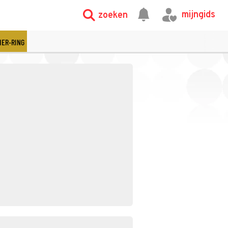
mijngids
zoeken
IER-RING