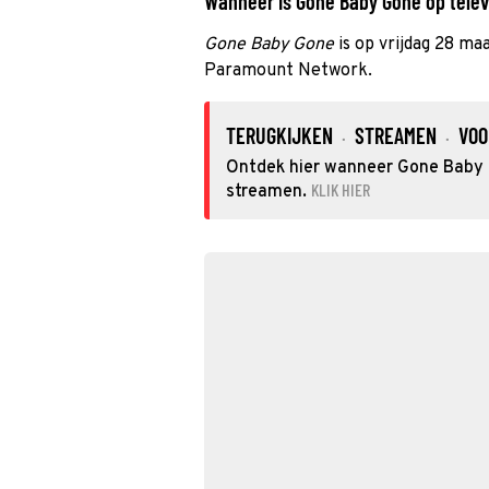
Wanneer is Gone Baby Gone op televi
Gone Baby Gone
is op vrijdag 28 ma
Paramount Network.
TERUGKIJKEN
STREAMEN
VOO
·
·
Ontdek hier wanneer Gone Baby G
KLIK HIER
streamen.