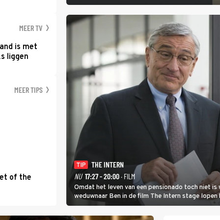
MEER TV
and is met
s liggen
MEER TIPS
THE INTERN
TIP
NU
17:27 - 20:00
· FILM
et of the
Omdat het leven van een pensionado toch niet is 
weduwnaar Ben in de film The Intern stage lopen 
gouden zet blijkt te zijn.