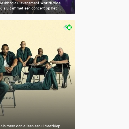
ale lhbtqia+-evenement WorldPride
sluit af met een concert op het
eumplein. Anita Doth is een van de
sten. In de jaren 90 veroverde ze de
eres van 2Unlimited.
als meer dan alleen een uitlaatklep.