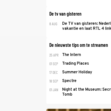
De tv van gisteren
8 AUG
De TV van gisteren: Nederl
vakantie en laat RTL 4 link
De nieuwste tips om te streamen
25 APR
The Intern
01 SEP
Trading Places
17 DEC
Summer Holiday
18 SEP
Spectre
01 JAN
Night at the Museum: Secr
Tomb