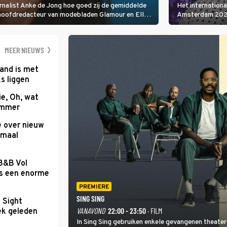
rnalist Anke de Jong hoe goed zij de gemiddelde
Het internation
 hoofdredacteur van modebladen Glamour en Elle
Amsterdam 2026 
gen Edson da Graça en Marc-Marie Huijbregts.
Amsterdamse Mus
optredende artie
wereld als zang
MEER NIEUWS
and is met
s liggen
e, Oh, wat
Summer
e over nieuw
emaal
 B&B Vol
as een enorme
PREMIERE
SING SING
t Sight
VANAVOND
22:00 - 23:50
· FILM
ek geleden
In Sing Sing gebruiken enkele gevangenen theater 