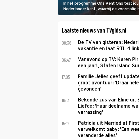
In het programma Ons Kent Ons test jou
Nederlander kent, waarbij de voormalig
het samen met rapper Keizer opneemt te
Laatste nieuws van TVgids.nl
08:36
De TV van gisteren: Nederl
vakantie en laat RTL 4 link
06:47
Vanavond op TV: Karen Piri
een jaar!, Staten Island 
17:05
Familie Jelies geeft updat
groot avontuur: 'Draai hel
gevonden'
16:13
Bekende zus van Eline uit
Liefde: 'Haar deelname w
verrassing'
15:12
Patricia uit Married at Firs
verwelkomt baby: 'Een we
veranderde alles'