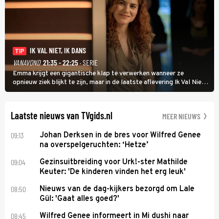
IK VAL NIET, IK DANS
TIP
VANAVOND
21:35 - 22:25
· SERIE
Emma krijgt een gigantische klap te verwerken wanneer ze
opnieuw ziek blijkt te zijn, maar in de laatste aflevering Ik Val Niet,
Ik Dans laat ze zien dat ze niet van plan is op te geven, zelfs als ze
daarvoor een ingrijpende operatie moet ondergaan.
Laatste nieuws van TVgids.nl
MEER NIEUWS
09:13
Johan Derksen in de bres voor Wilfred Genee
na overspelgeruchten: ‘Hetze’
09:04
Gezinsuitbreiding voor Urk!-ster Mathilde
Keuter: 'De kinderen vinden het erg leuk'
08:50
Nieuws van de dag-kijkers bezorgd om Lale
Gül: 'Gaat alles goed?'
08:45
Wilfred Genee informeert in Mi dushi naar