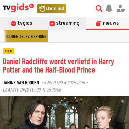
stem nu!
tvgids
streaming
nieuws
GOUDEN TELEVIZIER-RING
FILM
Daniel Radcliffe wordt verliefd in Harry
Potter and the Half-Blood Prince
JANINE VAN ROODEN
5 NOVEMBER 2025 12:15
·
·
LAATSTE UPDATE:
09-11-25 15:06
©