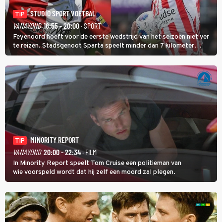
STUDIO SPORT VOETBAL
TIP
VANAVOND
18:55 - 20:00
· SPORT
Feyenoord hoeft voor de eerste wedstrijd van het seizoen niet ver
te reizen. Stadsgenoot Sparta speelt minder dan 7 kilometer
verderop. Feyenoord trok de Spaanse spits Nacho Ferri aan van
KVC Westerlo uit België.
MINORITY REPORT
TIP
VANAVOND
20:00 - 22:34
· FILM
In Minority Report speelt Tom Cruise een politieman van
wie voorspeld wordt dat hij zelf een moord zal plegen.