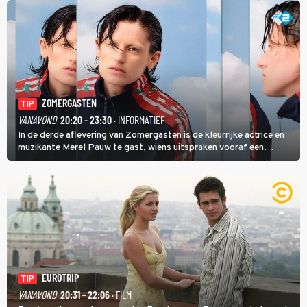
ZOMERGASTEN
TIP
VANAVOND
20:20 - 23:30
· INFORMATIEF
In de derde aflevering van Zomergasten is de kleurrijke actrice en
muzikante Merel Pauw te gast, wiens uitspraken vooraf een
boeiende avond beloven: 'Mijn ideale televisieavond is zoals mijn
identiteit: grenzeloos, absurd en vol angsten'.
EUROTRIP
TIP
VANAVOND
20:31 - 22:06
· FILM