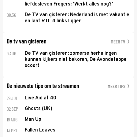
liefdesleven Frogers: ‘Werkt alles nog?’
08:36
De TV van gisteren: Nederland is met vakantie
en laat RTL 4 links liggen
De tv van gisteren
MEER TV
9 AUG
De TV van gisteren: zomerse herhalingen
kunnen kijkers niet bekoren, De Avondetappe
scoort
De nieuwste tips om te streamen
MEER TIPS
29 JUL
Live Aid at 40
02 SEP
Ghosts (UK)
19 AUG
Man Up
13 MRT
Fallen Leaves