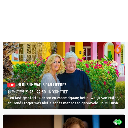
MI DUSHI: WAT IS DAN LIEFDE?
TIP
VANAVOND
21:23 - 22:30
· INFORMATIEF
Een lastige start, ziekten en vreemdgaan; het huwelijk van Natasja
en René Froger was niet slechts met rozen geplaveid. In Mi Dushi:
Wat Is Dan Liefde? neemt Wilfred Genee het showbizzkoppel mee
uit vissen om het over de liefde te hebben.