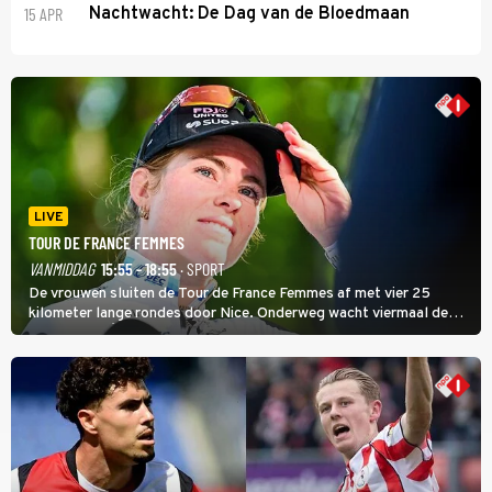
15 APR
Nachtwacht: De Dag van de Bloedmaan
LIVE
TOUR DE FRANCE FEMMES
VANMIDDAG
15:55 - 18:55
· SPORT
De vrouwen sluiten de Tour de France Femmes af met vier 25
kilometer lange rondes door Nice. Onderweg wacht viermaal de
zware Col d'Èze. Aan de finish op de Promenade des Anglais krijgt
de eindwinnaar de laatste gele trui.