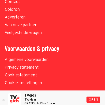
Contact
Colofon
Adverteren
Van onze partners
Veelgestelde vragen
Voorwaarden & privacy
Algemene voorwaarden
Privacy statement
Cookiestatement
Cookie-instellingen
TVgids
© TVgids.nl 2026 - All rights reserved. No text and
OPEN
TVgids.nl
GRATIS - In Play Store
datamining.