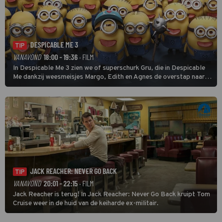
DESPICABLE ME 3
TIP
VANAVOND
18:00 - 19:36
· FILM
In Despicable Me 3 zien we of superschurk Gru, die in Despicable
Me dankzij weesmeisjes Margo, Edith en Agnes de overstap naar
het rechte pad maakte, ook op dat pad weet te blijven.
JACK REACHER: NEVER GO BACK
TIP
VANAVOND
20:01 - 22:15
· FILM
Jack Reacher is terug! In Jack Reacher: Never Go Back kruipt Tom
Cruise weer in de huid van de keiharde ex-militair.