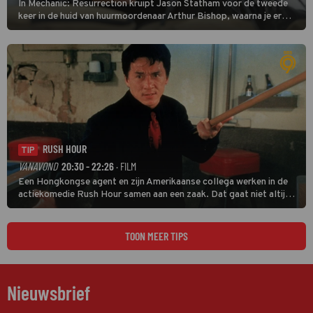
In Mechanic: Resurrection kruipt Jason Statham voor de tweede
keer in de huid van huurmoordenaar Arthur Bishop, waarna je er
donder op kunt zeggen dat er van Bishops geplande pensioen niet
veel terechtkomt.
RUSH HOUR
TIP
VANAVOND
20:30 - 22:26
· FILM
Een Hongkongse agent en zijn Amerikaanse collega werken in de
actiekomedie Rush Hour samen aan een zaak. Dat gaat niet altijd
van een leien dakje.
TOON MEER TIPS
Nieuwsbrief