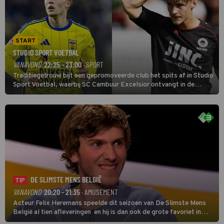
START
STUDIO SPORT VOETBAL
VANAVOND
22:25 - 23:00
· SPORT
Traditiegetrouw bijt een gepromoveerde club het spits af in Studio
Sport Voetbal, waarbij SC Cambuur Excelsior ontvangt in de
eerste wedstrijd van het nieuwe Eredivisieseizoen. De nieuwe
oefenmeester is Johan Plat en hij wil aanvallend voetballen.
DE SLIMSTE MENS BELGIË
TIP
VANAVOND
20:20 - 21:35
· AMUSEMENT
Acteur Felix Heremans speelde dit seizoen van De Slimste Mens
België al tien afleveringen en hij is dan ook de grote favoriet in
deze seizoensfinale. En er is Nederlandse inbreng, want komiek