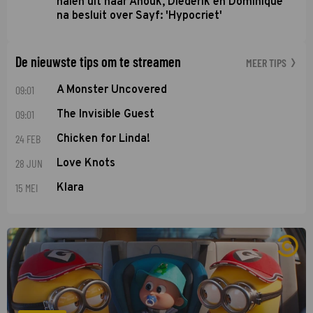
halen uit naar Anouk, Diederik en Dominique
na besluit over Sayf: 'Hypocriet'
De nieuwste tips om te streamen
MEER TIPS
09:01
A Monster Uncovered
09:01
The Invisible Guest
24 FEB
Chicken for Linda!
28 JUN
Love Knots
15 MEI
Klara