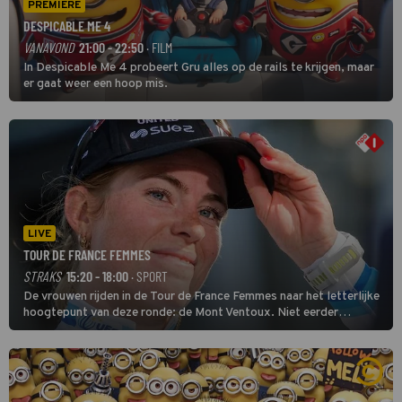
PREMIERE
DESPICABLE ME 4
VANAVOND
21:00 - 22:50
· FILM
In Despicable Me 4 probeert Gru alles op de rails te krijgen, maar
er gaat weer een hoop mis.
LIVE
TOUR DE FRANCE FEMMES
STRAKS
15:20 - 18:00
· SPORT
De vrouwen rijden in de Tour de France Femmes naar het letterlijke
hoogtepunt van deze ronde: de Mont Ventoux. Niet eerder
finishten de vrouwen voor deze koers op deze kale col uit de
buitencategorie. De aanloop naar de slotklim is vlak.