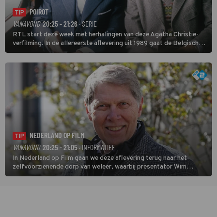
POIROT
TIP
VANAVOND
20:25 - 21:26
· SERIE
RTL start deze week met herhalingen van deze Agatha Christie-
verfilming. In de allereerste aflevering uit 1989 gaat de Belgische
speurder op zoek naar een vermiste kok. Poirot raakt al snel
verwikkeld in een moordzaak. (HH)
NEDERLAND OP FILM
TIP
VANAVOND
20:25 - 21:05
· INFORMATIEF
In Nederland op Film gaan we deze aflevering terug naar het
zelfvoorzienende dorp van weleer, waarbij presentator Wim
Daniëls de kijkers meeneemt op reis door de tijd aan de hand van
unieke amateurbeelden uit verschillende decennia. (HH)