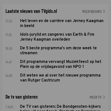
Soundos El Ahmadi neemt plaats aan de jurytafel.
Laatste nieuws van TVgids.nl
MEER NIEUWS
17:30
Het leven en de carrière van Jerney Kaagman
in beeld
17:25
Idols-jurylid en zangeres van Earth & Fire
Jerney Kaagman overleden
16:39
De 5 beste programma's om deze week te
streamen
14:47
Dit programma vervangt Muziekfeest op het
Plein op de vrijdagavond van NPO 1
14:09
Dit weten we al over het nieuwe programma
van Rutger Castricum
De tv van gisteren
MEER TV
7 AUG
De TV van gisteren: De Bondgenoten-kijkers