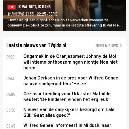
IK VAL NIET, IK DANS
TIP
VANAVOND
21:35 - 22:25
· SERIE
Emma krijgt een gigantische klap te verwerken wanneer ze
opnieuw ziek blijkt te zijn, maar in de laatste aflevering Ik Val Niet,
Ik Dans laat ze zien dat ze niet van plan is op te geven, zelfs als ze
daarvoor een ingrijpende operatie moet ondergaan.
Laatste nieuws van TVgids.nl
MEER NIEUWS
09:29
Ongemak in de Oranjezomer: Johnny de Mol
wil intieme ontboezemingen nichtje Noa niet
horen
09:13
Johan Derksen in de bres voor Wilfred Genee
na overspelgeruchten: ‘Hetze’
09:04
Gezinsuitbreiding voor Urk!-ster Mathilde
Keuter: 'De kinderen vinden het erg leuk'
08:50
Nieuws van de dag-kijkers bezorgd om Lale
Gül: 'Gaat alles goed?'
08:45
Wilfred Genee informeert in Mi dushi naar