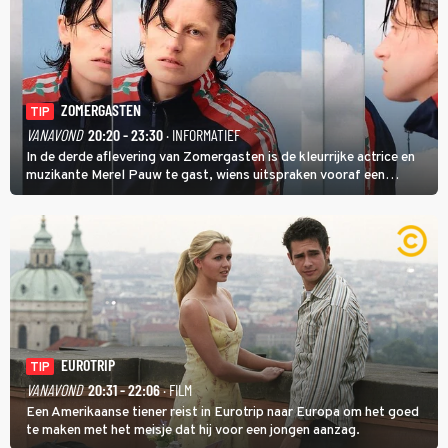
ZOMERGASTEN
TIP
VANAVOND
20:20 - 23:30
· INFORMATIEF
In de derde aflevering van Zomergasten is de kleurrijke actrice en
muzikante Merel Pauw te gast, wiens uitspraken vooraf een
boeiende avond beloven: 'Mijn ideale televisieavond is zoals mijn
identiteit: grenzeloos, absurd en vol angsten'.
EUROTRIP
TIP
VANAVOND
20:31 - 22:06
· FILM
Een Amerikaanse tiener reist in Eurotrip naar Europa om het goed
te maken met het meisje dat hij voor een jongen aanzag.