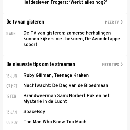
liefdesleven Frogers: ‘Werkt alles nog?’
De tv van gisteren
MEER TV
9 AUG
De TV van gisteren: zomerse herhalingen
kunnen kijkers niet bekoren, De Avondetappe
scoort
De nieuwste tips om te streamen
MEER TIPS
16 JUN
Ruby Gillman, Teenage Kraken
07 MRT
Nachtwacht: De Dag van de Bloedmaan
19 FEB
Brandweerman Sam: Norbert Puk en het
Mysterie in de Lucht
13 JAN
SpaceBoy
05 NOV
The Man Who Knew Too Much