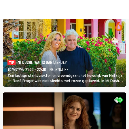
MI DUSHI: WAT IS DAN LIEFDE?
TIP
VANAVOND
21:23 - 22:30
· INFORMATIEF
Een lastige start, ziekten en vreemdgaan; het huwelijk van Natasja
en René Froger was niet slechts met rozen geplaveid. In Mi Dushi:
Wat Is Dan Liefde? neemt Wilfred Genee het showbizzkoppel mee
uit vissen om het over de liefde te hebben.