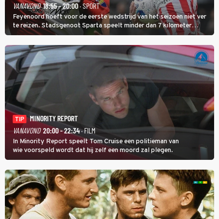
VANAVOND
18:55 - 20:00
· SPORT
Feyenoord hoeft voor de eerste wedstrijd van het seizoen niet ver
te reizen. Stadsgenoot Sparta speelt minder dan 7 kilometer
verderop. Feyenoord trok de Spaanse spits Nacho Ferri aan van
KVC Westerlo uit België.
MINORITY REPORT
TIP
VANAVOND
20:00 - 22:34
· FILM
In Minority Report speelt Tom Cruise een politieman van
wie voorspeld wordt dat hij zelf een moord zal plegen.