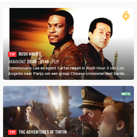
RUSH HOUR 3
TIP
VANAVOND
20:00 - 21:45
· FILM
Commissaris Lee en agent Carter reizen in Rush Hour 3 van Los
Angeles naar Parijs om een groep Chinese criminelen met harde
hand aan te pakken.
THE ADVENTURES OF TINTIN
TIP