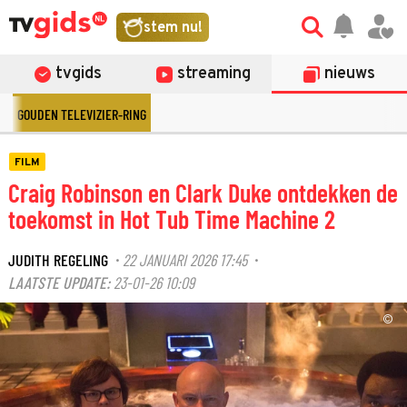
stem nu!
tvgids
streaming
nieuws
GOUDEN TELEVIZIER-RING
FILM
Craig Robinson en Clark Duke ontdekken de
toekomst in Hot Tub Time Machine 2
JUDITH REGELING
22 JANUARI 2026 17:45
·
·
LAATSTE UPDATE:
23-01-26 10:09
©