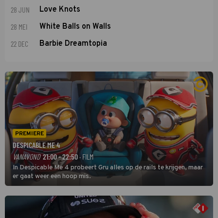
28 JUN
Love Knots
28 MEI
White Balls on Walls
22 DEC
Barbie Dreamtopia
PREMIERE
DESPICABLE ME 4
VANAVOND
21:00 - 22:50
· FILM
In Despicable Me 4 probeert Gru alles op de rails te krijgen, maar
er gaat weer een hoop mis.