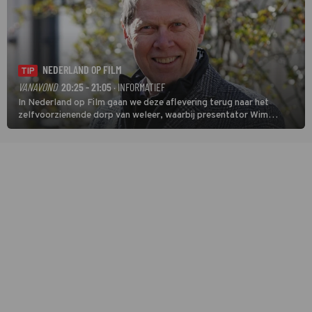
NEDERLAND OP FILM
TIP
VANAVOND
20:25 - 21:05
· INFORMATIEF
In Nederland op Film gaan we deze aflevering terug naar het
zelfvoorzienende dorp van weleer, waarbij presentator Wim
Daniëls de kijkers meeneemt op reis door de tijd aan de hand van
unieke amateurbeelden uit verschillende decennia. (HH)