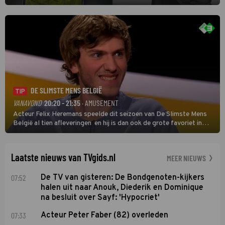
eerste wedstrijd van het nieuwe Eredivisieseizoen. De nieuwe
oefenmeester is Johan Plat en hij wil aanvallend voetballen.
DE SLIMSTE MENS BELGIË
TIP
VANAVOND
20:20 - 21:35
· AMUSEMENT
Acteur Felix Heremans speelde dit seizoen van De Slimste Mens
België al tien afleveringen en hij is dan ook de grote favoriet in
deze seizoensfinale. En er is Nederlandse inbreng, want komiek
Soundos El Ahmadi neemt plaats aan de jurytafel.
Laatste nieuws van TVgids.nl
MEER NIEUWS
07:52
De TV van gisteren: De Bondgenoten-kijkers
halen uit naar Anouk, Diederik en Dominique
na besluit over Sayf: 'Hypocriet'
07:33
Acteur Peter Faber (82) overleden