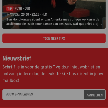
RUSH HOUR
TIP
VANAVOND
20:30 - 22:26
· FILM
Een Hongkongse agent en zijn Amerikaanse collega werken in de
actiekomedie Rush Hour samen aan een zaak. Dat gaat niet altijd
van een leien dakje.
TOON MEER TIPS
Nieuwsbrief
Schrijf je in voor de gratis TVgids.nl nieuwsbrief en
ontvang iedere dag de leukste kijktips direct in jouw
mailbox!
AANMELDEN