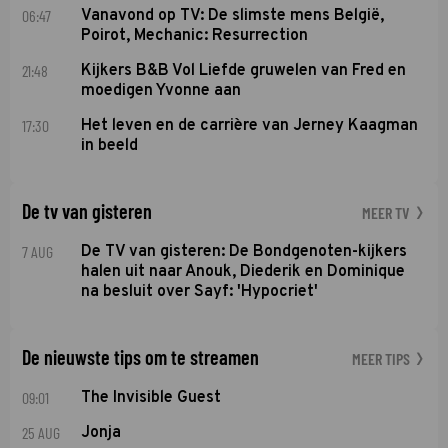
06:47
Vanavond op TV: De slimste mens België,
Poirot, Mechanic: Resurrection
21:48
Kijkers B&B Vol Liefde gruwelen van Fred en
moedigen Yvonne aan
17:30
Het leven en de carrière van Jerney Kaagman
in beeld
De tv van gisteren
MEER TV
7 AUG
De TV van gisteren: De Bondgenoten-kijkers
halen uit naar Anouk, Diederik en Dominique
na besluit over Sayf: 'Hypocriet'
De nieuwste tips om te streamen
MEER TIPS
09:01
The Invisible Guest
25 AUG
Jonja