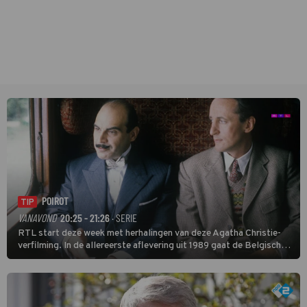
POIROT
TIP
VANAVOND
20:25 - 21:26
· SERIE
RTL start deze week met herhalingen van deze Agatha Christie-
verfilming. In de allereerste aflevering uit 1989 gaat de Belgische
speurder op zoek naar een vermiste kok. Poirot raakt al snel
verwikkeld in een moordzaak. (HH)