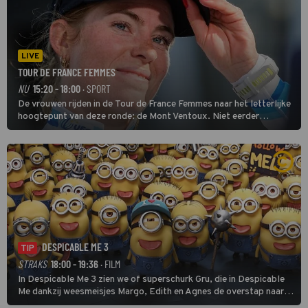
LIVE
TOUR DE FRANCE FEMMES
NU
15:20 - 18:00
· SPORT
De vrouwen rijden in de Tour de France Femmes naar het letterlijke
hoogtepunt van deze ronde: de Mont Ventoux. Niet eerder
finishten de vrouwen voor deze koers op deze kale col uit de
buitencategorie. De aanloop naar de slotklim is vlak.
DESPICABLE ME 3
TIP
STRAKS
18:00 - 19:36
· FILM
In Despicable Me 3 zien we of superschurk Gru, die in Despicable
Me dankzij weesmeisjes Margo, Edith en Agnes de overstap naar
het rechte pad maakte, ook op dat pad weet te blijven.