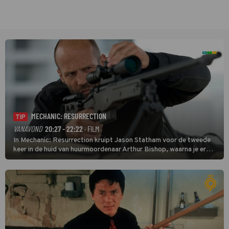
MECHANIC: RESURRECTION
TIP
VANAVOND
20:27 - 22:22
· FILM
In Mechanic: Resurrection kruipt Jason Statham voor de tweede
keer in de huid van huurmoordenaar Arthur Bishop, waarna je er
donder op kunt zeggen dat er van Bishops geplande pensioen niet
veel terechtkomt.