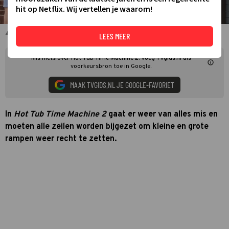
hit op Netflix. Wij vertellen je waarom!
De cast van Hot Tub Time Machine 2
LEES MEER
Mis niets over Hot Tub Time Machine 2. Voeg TVgids.nl als
voorkeursbron toe in Google.
MAAK TVGIDS.NL JE GOOGLE-FAVORIET
In
Hot Tub Time Machine 2
gaat er weer van alles mis en
moeten alle zeilen worden bijgezet om kleine en grote
rampen weer recht te zetten.