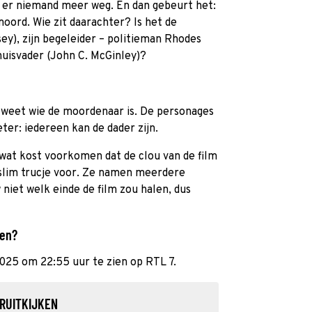
n er niemand meer weg. En dan gebeurt het:
oord. Wie zit daarachter? Is het de
y), zijn begeleider – politieman Rhodes
huisvader (John C. McGinley)?
weet wie de moordenaar is. De personages
er: iedereen kan de dader zijn.
wat kost voorkomen dat de clou van de film
 slim trucje voor. Ze namen meerdere
 niet welk einde de film zou halen, dus
ien?
2025 om 22:55 uur te zien op RTL 7.
RUITKIJKEN