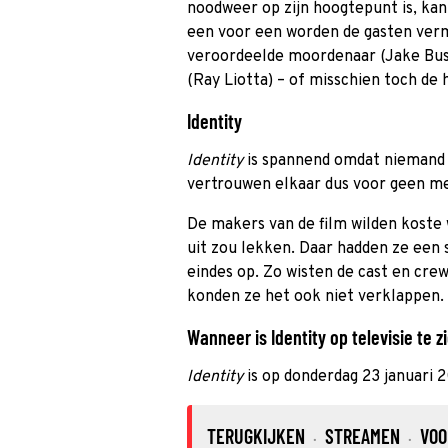
noodweer op zijn hoogtepunt is, ka
een voor een worden de gasten verm
veroordeelde moordenaar (Jake Buse
(Ray Liotta) – of misschien toch de 
Identity
Identity
is spannend omdat niemand 
vertrouwen elkaar dus voor geen met
De makers van de film wilden koste 
uit zou lekken. Daar hadden ze een
eindes op. Zo wisten de cast en crew
konden ze het ook niet verklappen.
Wanneer is Identity op televisie te z
Identity
is op donderdag 23 januari 
TERUGKIJKEN
STREAMEN
VOO
·
·