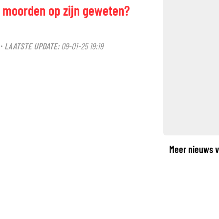
ie moorden op zijn geweten?
LAATSTE UPDATE:
09-01-25 19:19
·
©
Meer nieuws v