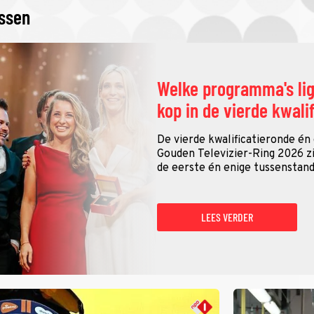
issen
Welke programma's li
kop in de vierde kwali
De vierde kwalificatieronde én
Gouden Televizier-Ring 2026 zij
de eerste én enige tussenstand
LEES VERDER