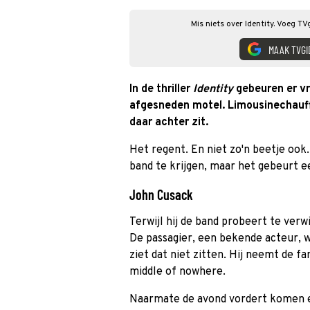
Mis niets over Identity. Voeg TV
MAAK TVGI
In de thriller
Identity
gebeuren er v
afgesneden motel. Limousinechauff
daar achter zit.
Het regent. En niet zo'n beetje oo
band te krijgen, maar het gebeurt ee
John Cusack
Terwijl hij de band probeert te verwi
De passagier, een bekende acteur, w
ziet dat niet zitten. Hij neemt de fa
middle of nowhere.
Naarmate de avond vordert komen e