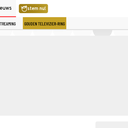
ieuws
stem nu!
TREAMING
GOUDEN TELEVIZIER-RING