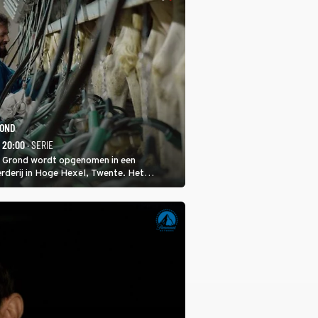
ROND
- 20:00
· SERIE
 Grond wordt opgenomen in een
rderij in Hoge Hexel, Twente. Het
met 160 koeien moest sluiten, omdat het
tura 2000-gebied ligt. In de serie heerst er
veeziekte.