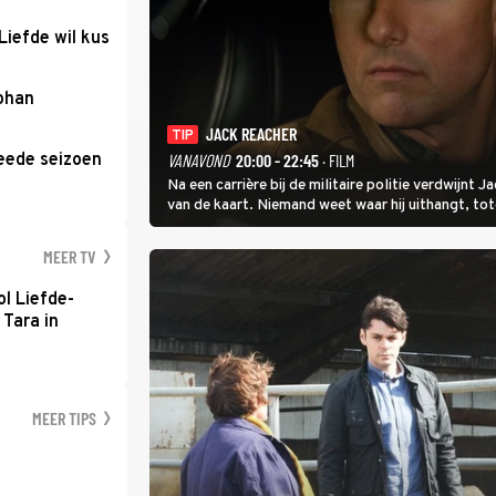
Liefde wil kus
Johan
JACK REACHER
TIP
eede seizoen
VANAVOND
20:00 - 22:45
· FILM
Na een carrière bij de militaire politie verdwijnt
van de kaart. Niemand weet waar hij uithangt, t
hem vraagt.
MEER TV
l Liefde-
 Tara in
MEER TIPS