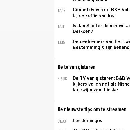
woensdagavond
12:49
Gênant: Edwin uit B&B Vol 
bij de koffie van Iris
12:11
Is Jan Slagter de nieuwe 
Derksen?
10:15
De deelnemers van het tw
Bestemming X zijn bekend
De tv van gisteren
5 AUG
De TV van gisteren: B&B Vo
kijkers vallen net als Nisha
katzwijm voor Lieske
De nieuwste tips om te streamen
01:00
Los domingos