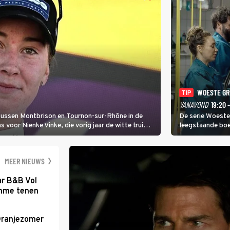
WOESTE G
TIP
VANAVOND
19:20 
 tussen Montbrison en Tournon-sur-Rhône in de
De serie Woeste
voor Nienke Vinke, die vorig jaar de witte trui
leegstaande boe
melkveebedrijf 
dicht bij een Na
een gevaarlijke 
MEER NIEUWS
ar B&B Vol
romme tenen
Oranjezomer