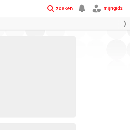
mijngids
zoeken