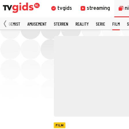
tvgids
streaming
n
N
GEMIST
AMUSEMENT
STERREN
REALITY
SERIE
FILM
S
FILM