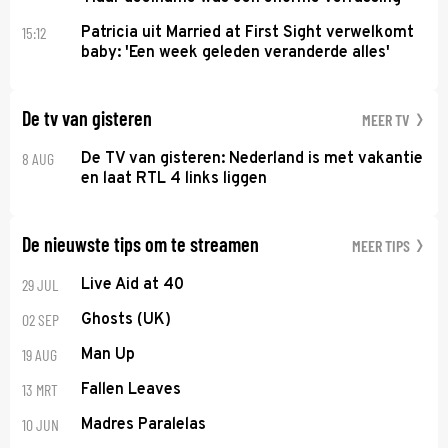
15:12
Patricia uit Married at First Sight verwelkomt
baby: 'Een week geleden veranderde alles'
De tv van gisteren
MEER TV
8 AUG
De TV van gisteren: Nederland is met vakantie
en laat RTL 4 links liggen
De nieuwste tips om te streamen
MEER TIPS
29 JUL
Live Aid at 40
02 SEP
Ghosts (UK)
19 AUG
Man Up
13 MRT
Fallen Leaves
10 JUN
Madres Paralelas