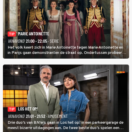
MARIE ANTOINETTE
TIP
VANAVOND
21:00 - 22:05
· SERIE
Het volk keert zich in Marie Antoinette tegen Marie Antoinette en
in Parijs gaan demonstranten de straat op. Ondertussen probeert
Marie Antoinette landgoed Saint-Cloud te kopen. Ze wil daar haar
kinderen veilig laten opgroeien.
LOS HET OP!
TIP
VANAVOND
21:01 - 21:52
· AMUSEMENT
Drie duo’s van BN’ers gaan in Los het op! in een parkeergarage de
meest bizarre uitdagingen aan. De twee beste duo’s spelen een