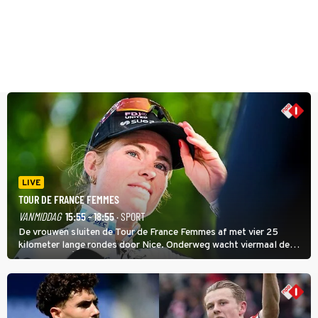
LIVE
TOUR DE FRANCE FEMMES
VANMIDDAG
15:55 - 18:55
· SPORT
De vrouwen sluiten de Tour de France Femmes af met vier 25
kilometer lange rondes door Nice. Onderweg wacht viermaal de
zware Col d'Èze. Aan de finish op de Promenade des Anglais krijgt
de eindwinnaar de laatste gele trui.