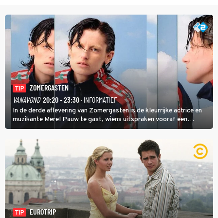
ZOMERGASTEN
TIP
VANAVOND
20:20 - 23:30
· INFORMATIEF
In de derde aflevering van Zomergasten is de kleurrijke actrice en
muzikante Merel Pauw te gast, wiens uitspraken vooraf een
boeiende avond beloven: 'Mijn ideale televisieavond is zoals mijn
identiteit: grenzeloos, absurd en vol angsten'.
EUROTRIP
TIP