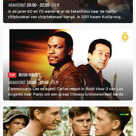
VANAVOND
20:00 - 22:05
· FILM
In de jaren 60 en 70 waren er al de tekenfilms naar de Kuifje-
stripboeken van striptekenaar Hergé. In 2011 kwam Kuifje nog
meer tot leven in The Adventures of Tintin van Steven Spielberg.
RUSH HOUR 3
TIP
VANAVOND
20:00 - 21:45
· FILM
Commissaris Lee en agent Carter reizen in Rush Hour 3 van Los
Angeles naar Parijs om een groep Chinese criminelen met harde
hand aan te pakken.