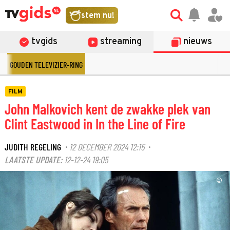
stem nu!
tvgids
streaming
nieuws
GOUDEN TELEVIZIER-RING
FILM
John Malkovich kent de zwakke plek van
Clint Eastwood in In the Line of Fire
JUDITH REGELING
12 DECEMBER 2024 12:15
·
·
LAATSTE UPDATE:
12-12-24 19:05
©