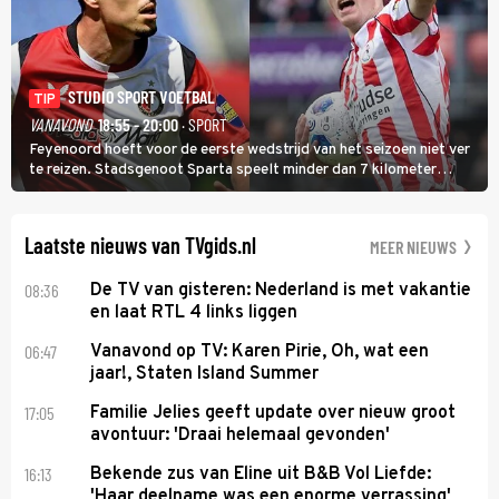
STUDIO SPORT VOETBAL
TIP
VANAVOND
18:55 - 20:00
· SPORT
Feyenoord hoeft voor de eerste wedstrijd van het seizoen niet ver
te reizen. Stadsgenoot Sparta speelt minder dan 7 kilometer
verderop. Feyenoord trok de Spaanse spits Nacho Ferri aan van
KVC Westerlo uit België.
Laatste nieuws van TVgids.nl
MEER NIEUWS
08:36
De TV van gisteren: Nederland is met vakantie
en laat RTL 4 links liggen
06:47
Vanavond op TV: Karen Pirie, Oh, wat een
jaar!, Staten Island Summer
17:05
Familie Jelies geeft update over nieuw groot
avontuur: 'Draai helemaal gevonden'
16:13
Bekende zus van Eline uit B&B Vol Liefde:
'Haar deelname was een enorme verrassing'