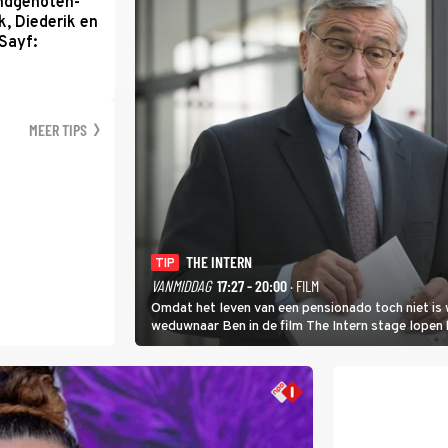
ondgenoten-
k, Diederik en
Sayf:
MEER TIPS
THE INTERN
TIP
VANMIDDAG
17:27 - 20:00
· FILM
Omdat het leven van een pensionado toch niet is 
weduwnaar Ben in de film The Intern stage lopen 
gouden zet blijkt te zijn.