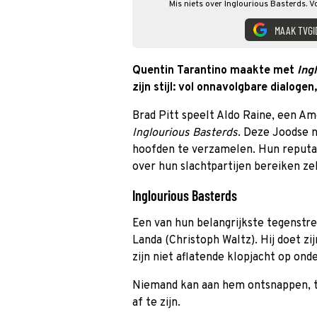
Mis niets over Inglourious Basterds. V
MAAK TVGI
Quentin Tarantino maakte met
Ing
zijn stijl: vol onnavolgbare dialoge
Brad Pitt speelt Aldo Raine, een Ame
Inglourious Basterds
. Deze Joodse n
hoofden te verzamelen. Hun reputat
over hun slachtpartijen bereiken zel
Inglourious Basterds
Een van hun belangrijkste tegenstrev
Landa (Christoph Waltz). Hij doet zi
zijn niet aflatende klopjacht op on
Niemand kan aan hem ontsnappen, t
af te zijn.