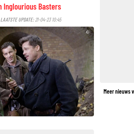
n Inglourious Basters
LAATSTE UPDATE:
21-04-23 10:45
·
©
Meer nieuws v