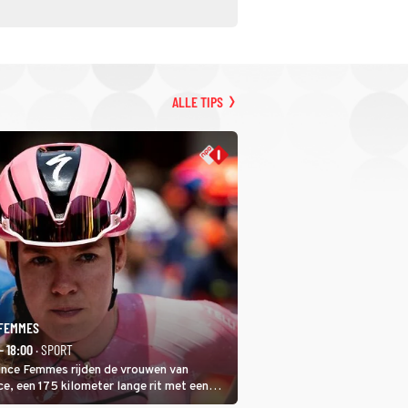
ALLE TIPS
 FEMMES
- 18:00
· SPORT
rance Femmes rijden de vrouwen van
ce, een 175 kilometer lange rit met een
 in het midden. Dat is mogelijk niet de