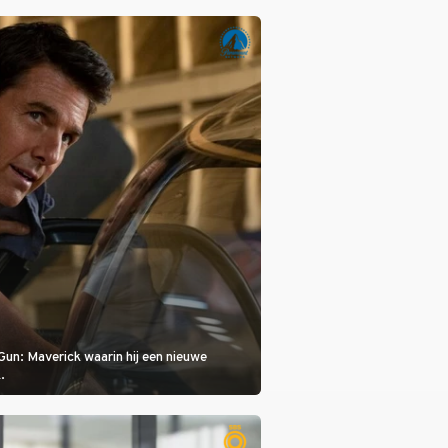
is, dat is de temperatuur. Het kan in Nice
eet worden.
Gun: Maverick waarin hij een nieuwe
.