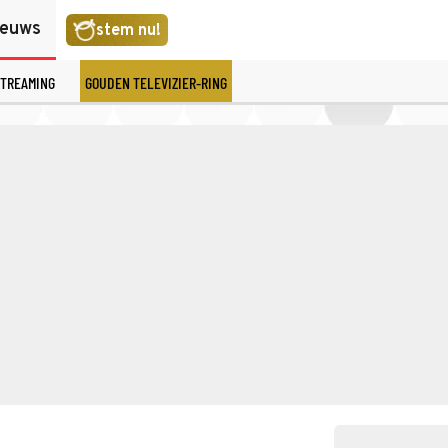
ieuws
stem nu!
TREAMING
GOUDEN TELEVIZIER-RING