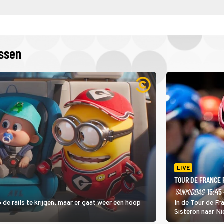
issen
LIVE
TOUR DE FRANCE
VANMIDDAG
15:45 
 de rails te krijgen, maar er gaat weer een hoop
In de Tour de F
Sisteron naar Ni
geleidelijke klim