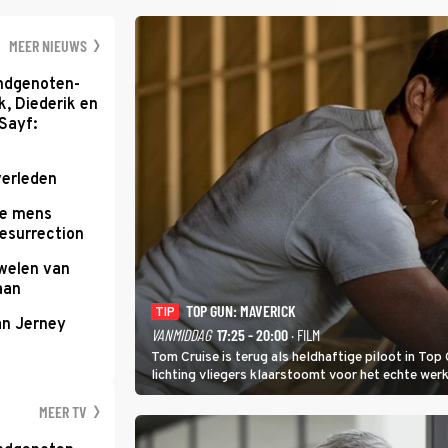
zwaarste hindern
namelijk bloedh
MEER NIEUWS
ondgenoten-
k, Diederik en
Sayf:
verleden
te mens
Resurrection
uwelen van
aan
TOP GUN: MAVERICK
TIP
an Jerney
VANMIDDAG
17:25 - 20:00
· FILM
Tom Cruise is terug als heldhaftige piloot in Top 
lichting vliegers klaarstoomt voor het echte werk
MEER TV