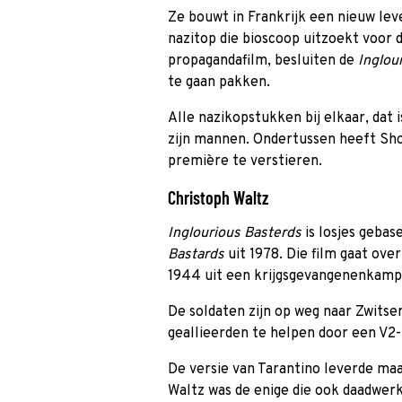
Ze bouwt in Frankrijk een nieuw leve
nazitop die bioscoop uitzoekt voor 
propagandafilm, besluiten de
Inglou
te gaan pakken.
Alle nazikopstukken bij elkaar, dat 
zijn mannen. Ondertussen heeft Sh
première te verstieren.
Christoph Waltz
Inglourious Basterds
is losjes gebas
Bastards
uit 1978. Die film gaat ov
1944 uit een krijgsgevangenenkamp
De soldaten zijn op weg naar Zwits
geallieerden te helpen door een V2-r
De versie van Tarantino leverde maa
Waltz was de enige die ook daadwerk