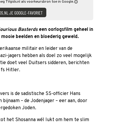
oeg TVgids.nl als voorkeursbron toe in Google.
DS.NL JE GOOGLE-FAVORIET
lourious Basterds
een oorlogsfilm geheel in
n, mooie beelden en bloederig geweld.
rikaanse militair en leider van de
azi-jagers hebben als doel zo veel mogelijk
ie doet veel Duitsers sidderen, berichten
fs Hitler.
ers is de sadistische SS-officier Hans
jn bijnaam – de Jodenjager – eer aan, door
dergedoken Joden.
ot het Shosanna wél lukt om hem te slim