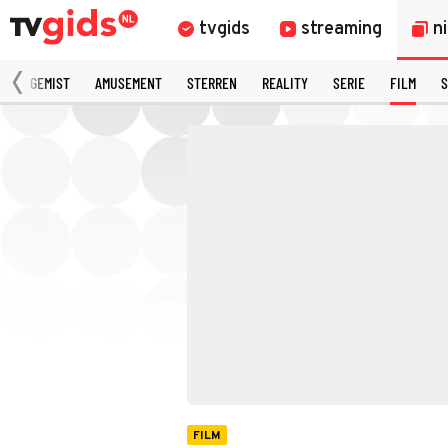
tvgids
streaming
n
N
GEMIST
AMUSEMENT
STERREN
REALITY
SERIE
FILM
S
FILM