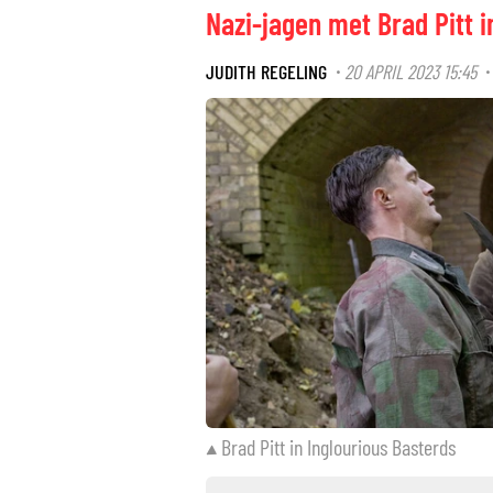
Nazi-jagen met Brad Pitt i
JUDITH REGELING
20 APRIL 2023 15:45
·
Brad Pitt in Inglourious Basterds