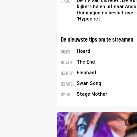
7 AUG
De TV van gisteren: De B
kijkers halen uit naar Anou
Dominique na besluit over 
'Hypocriet'
De nieuwste tips om te streamen
00:05
Hoard
16 JAN
The End
03 NOV
Elephant
02 AUG
Swan Song
02 JUL
Stage Mother