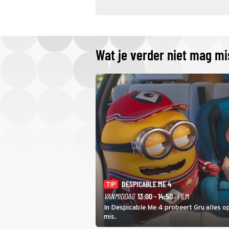
Wat je verder niet mag m
DESPICABLE ME 4
TIP
VANMIDDAG
13:00 - 14:50
· FILM
In Despicable Me 4 probeert Gru alles op
mis.