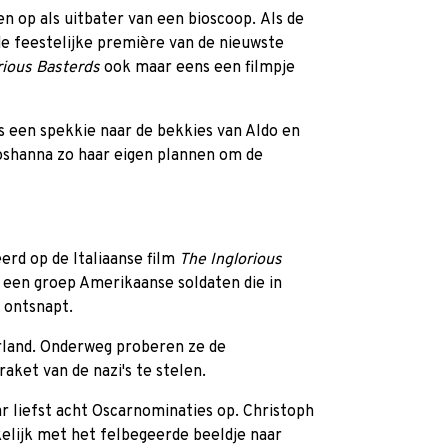
n op als uitbater van een bioscoop. Als de
de feestelijke première van de nieuwste
rious Basterds
ook maar eens een filmpje
is een spekkie naar de bekkies van Aldo en
oshanna zo haar eigen plannen om de
eerd op de Italiaanse film
The Inglorious
er een groep Amerikaanse soldaten die in
 ontsnapt.
erland. Onderweg proberen ze de
aket van de nazi's te stelen.
r liefst acht Oscarnominaties op. Christoph
elijk met het felbegeerde beeldje naar