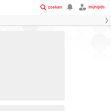
mijngids
zoeken