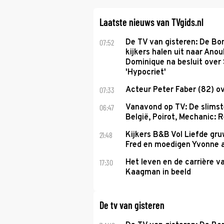
Laatste nieuws van TVgids.nl
07:52
De TV van gisteren: De B
kijkers halen uit naar Anou
Dominique na besluit over 
'Hypocriet'
07:33
Acteur Peter Faber (82) o
06:47
Vanavond op TV: De slims
België, Poirot, Mechanic: 
21:48
Kijkers B&B Vol Liefde gr
Fred en moedigen Yvonne 
17:30
Het leven en de carrière v
Kaagman in beeld
De tv van gisteren