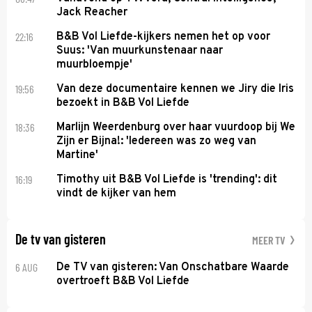
Jack Reacher
22:16
B&B Vol Liefde-kijkers nemen het op voor
Suus: 'Van muurkunstenaar naar
muurbloempje'
19:56
Van deze documentaire kennen we Jiry die Iris
bezoekt in B&B Vol Liefde
18:36
Marlijn Weerdenburg over haar vuurdoop bij We
Zijn er Bijna!: 'Iedereen was zo weg van
Martine'
16:19
Timothy uit B&B Vol Liefde is 'trending': dit
vindt de kijker van hem
De tv van gisteren
MEER TV
6 AUG
De TV van gisteren: Van Onschatbare Waarde
overtroeft B&B Vol Liefde