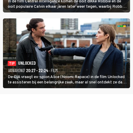
In de film Central Intelligence komen de ooit dikke Robbie en de
ooit populaire Calvin elkaar jaren later weer tegen, waarbij Robbie,
inmiddels supergespierd en werkzaam voor de CIA, Calvins hulp
goed kan gebruiken.
UNLOCKED
TIP
VANAVOND
20:27 - 22:24
· FILM
De CIA vraagt ex-spion Alice (Noomi Rapace) in de film Unlocked
te assisteren bij een belangrijke zaak, maar al snel ontdekt ze dat
degene die haar aanstelde kwade bedoelingen heeft.