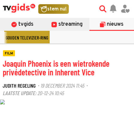
stem nu!
tvgids
streaming
nieuws
GOUDEN TELEVIZIER-RING
FILM
Joaquin Phoenix is een wietrokende
privédetective in Inherent Vice
JUDITH REGELING
19 DECEMBER 2024 11:45
·
·
LAATSTE UPDATE:
20-12-24 10:45
©