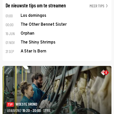
De nieuwste tips om te streamen
MEER TIPS
01:00
Los domingos
00:00
The Other Bennet Sister
19 JUN
Orphan
01 NOV
The Shiny Shrimps
21 SEP
A Star Is Born
WOESTE GROND
TIP
VANAVOND
19:20 - 20:00
· SERIE