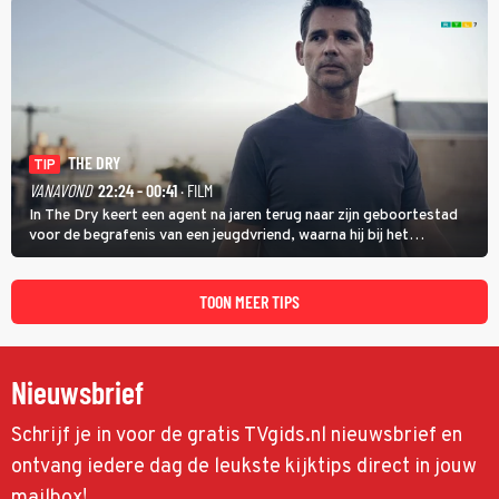
THE DRY
TIP
VANAVOND
22:24 - 00:41
· FILM
In The Dry keert een agent na jaren terug naar zijn geboortestad
voor de begrafenis van een jeugdvriend, waarna hij bij het
onderzoeken van diens dood een verband begint te vermoeden
met een oude zaak.
TOON MEER TIPS
Nieuwsbrief
Schrijf je in voor de gratis TVgids.nl nieuwsbrief en
ontvang iedere dag de leukste kijktips direct in jouw
mailbox!