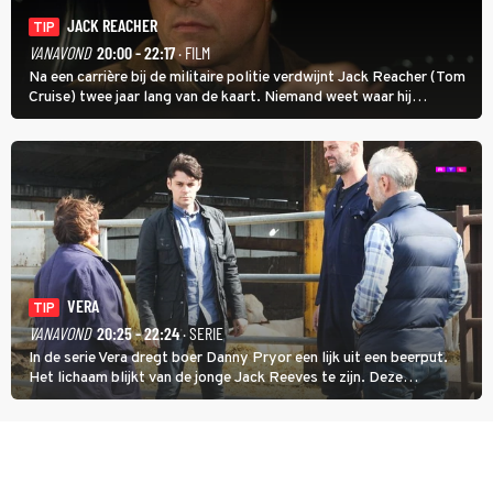
JACK REACHER
TIP
VANAVOND
20:00 - 22:17
· FILM
Na een carrière bij de militaire politie verdwijnt Jack Reacher (Tom
Cruise) twee jaar lang van de kaart. Niemand weet waar hij
uithangt, totdat moordverdachte James Barr naar hem vraagt.
VERA
TIP
VANAVOND
20:25 - 22:24
· SERIE
In de serie Vera dregt boer Danny Pryor een lijk uit een beerput.
Het lichaam blijkt van de jonge Jack Reeves te zijn. Deze
homoseksuele woonwagenbewoner had gebroken met zijn familie
en verliet het kamp met slaande ruzie.