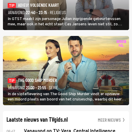
ADIEU! VOLGENDE KAART
TIP
VANAVOND
22:40 - 23:15
· RELIGIEUS
In GTST maakt zijn personage Julian ingrijpende gebeurtenissen
mee, maar ook in het echt staat Cas Jansens leven niet stil, zo
vertelt hij in Adieu! Volgende Kaart.
THE GOOD SHIP MURDER
TIP
VANAVOND
21:00 - 21:55
· SERIE
In de slotaflevering van The Good Ship Murder vindt er opnieuw
een moord plaats aan boord van het cruiseschip, waarbij dit keer
een bemanningslid het slachtoffer is en kapitein Marlowe de dader
lijkt te zijn.
Laatste nieuws van TVgids.nl
MEER NIEUWS
06:47
Vanavond op TV: Vera, Central Intelligence,