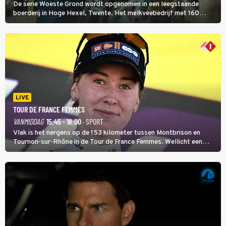
De serie Woeste Grond wordt opgenomen in een leegstaande
boerderij in Hoge Hexel, Twente. Het melkveebedrijf met 160
koeien moest sluiten, omdat het dicht bij een Natura 2000-gebied
ligt. In de serie heerst er een gevaarlijke veeziekte.
LIVE
TOUR DE FRANCE FEMMES
VANMIDDAG
15:45 - 18:00
· SPORT
Vlak is het nergens op de 153 kilometer tussen Montbrison en
Tournon-sur-Rhône in de Tour de France Femmes. Wellicht een
kans voor Nienke Vinke, die vorig jaar de witte trui won.