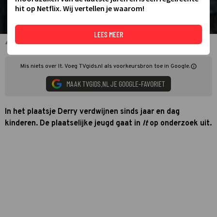
hit op Netflix. Wij vertellen je waarom!
LEES MEER
Pennywise in It
Mis niets over It. Voeg TVgids.nl als voorkeursbron toe in Google.
MAAK TVGIDS.NL JE GOOGLE-FAVORIET
In het plaatsje Derry verdwijnen sinds jaar en dag
kinderen. De plaatselijke jeugd gaat in
It
op onderzoek uit.