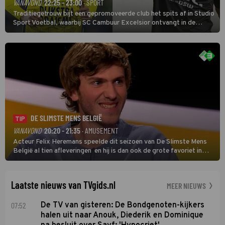
VANAVOND
22:25 - 23:00
· SPORT
Traditiegetrouw bijt een gepromoveerde club het spits af in Studio
Sport Voetbal, waarbij SC Cambuur Excelsior ontvangt in de
eerste wedstrijd van het nieuwe Eredivisieseizoen. De nieuwe
oefenmeester is Johan Plat en hij wil aanvallend voetballen.
DE SLIMSTE MENS BELGIË
TIP
VANAVOND
20:20 - 21:35
· AMUSEMENT
Acteur Felix Heremans speelde dit seizoen van De Slimste Mens
België al tien afleveringen en hij is dan ook de grote favoriet in
deze seizoensfinale. En er is Nederlandse inbreng, want komiek
Soundos El Ahmadi neemt plaats aan de jurytafel.
Laatste nieuws van TVgids.nl
MEER NIEUWS
07:52
De TV van gisteren: De Bondgenoten-kijkers
halen uit naar Anouk, Diederik en Dominique