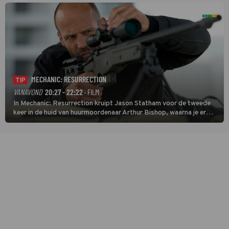
verwikkeld in een moordzaak. (HH)
MECHANIC: RESURRECTION
TIP
VANAVOND
20:27 - 22:22
· FILM
In Mechanic: Resurrection kruipt Jason Statham voor de tweede
keer in de huid van huurmoordenaar Arthur Bishop, waarna je er
donder op kunt zeggen dat er van Bishops geplande pensioen niet
veel terechtkomt.