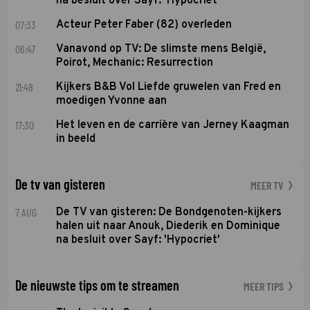
na besluit over Sayf: 'Hypocriet'
07:33
Acteur Peter Faber (82) overleden
06:47
Vanavond op TV: De slimste mens België,
Poirot, Mechanic: Resurrection
21:48
Kijkers B&B Vol Liefde gruwelen van Fred en
moedigen Yvonne aan
17:30
Het leven en de carrière van Jerney Kaagman
in beeld
De tv van gisteren
MEER TV
7 AUG
De TV van gisteren: De Bondgenoten-kijkers
halen uit naar Anouk, Diederik en Dominique
na besluit over Sayf: 'Hypocriet'
De nieuwste tips om te streamen
MEER TIPS