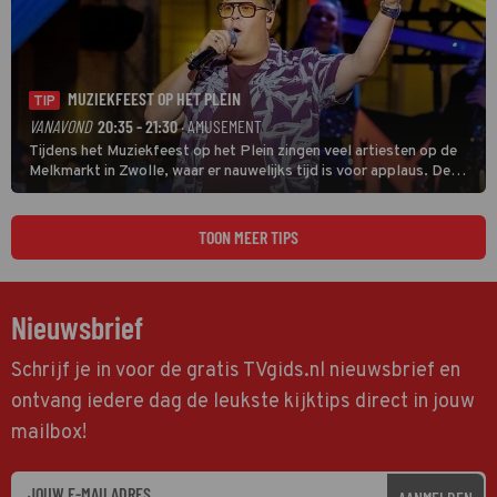
MUZIEKFEEST OP HET PLEIN
TIP
VANAVOND
20:35 - 21:30
· AMUSEMENT
Tijdens het Muziekfeest op het Plein zingen veel artiesten op de
Melkmarkt in Zwolle, waar er nauwelijks tijd is voor applaus. De
grootste namen zijn André Hazes, Jannes, René Froger en
natuurlijk Rutger van Barneveld met zijn hit Zwoele Zomernachten.
TOON MEER TIPS
Nieuwsbrief
Schrijf je in voor de gratis TVgids.nl nieuwsbrief en
ontvang iedere dag de leukste kijktips direct in jouw
mailbox!