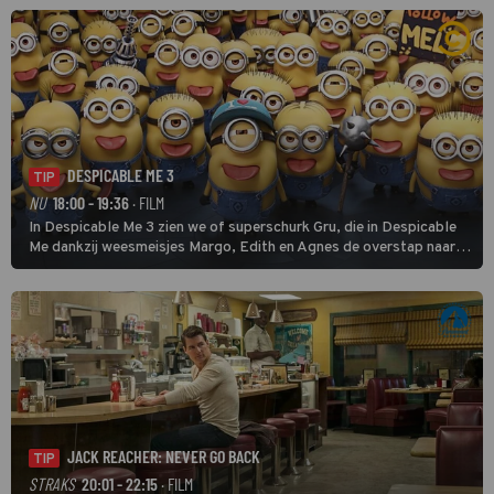
DESPICABLE ME 3
TIP
NU
18:00 - 19:36
· FILM
In Despicable Me 3 zien we of superschurk Gru, die in Despicable
Me dankzij weesmeisjes Margo, Edith en Agnes de overstap naar
het rechte pad maakte, ook op dat pad weet te blijven.
JACK REACHER: NEVER GO BACK
TIP
STRAKS
20:01 - 22:15
· FILM