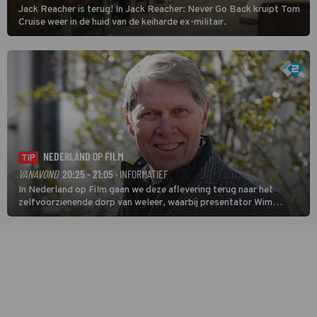
Jack Reacher is terug! In Jack Reacher: Never Go Back kruipt Tom
Cruise weer in de huid van de keiharde ex-militair.
NEDERLAND OP FILM
TIP
VANAVOND
20:25 - 21:05
· INFORMATIEF
In Nederland op Film gaan we deze aflevering terug naar het
zelfvoorzienende dorp van weleer, waarbij presentator Wim
Daniëls de kijkers meeneemt op reis door de tijd aan de hand van
unieke amateurbeelden uit verschillende decennia. (HH)