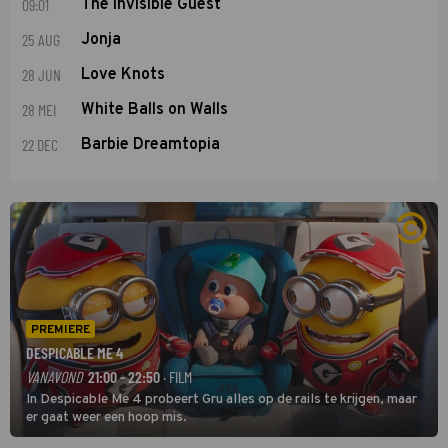
09:01
The Invisible Guest
25 AUG
Jonja
28 JUN
Love Knots
28 MEI
White Balls on Walls
22 DEC
Barbie Dreamtopia
PREMIERE
DESPICABLE ME 4
VANAVOND
21:00 - 22:50
· FILM
In Despicable Me 4 probeert Gru alles op de rails te krijgen, maar
er gaat weer een hoop mis.