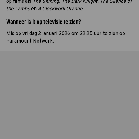
op films als
The Shining
,
The Dark Knight
,
The Silence of
the Lambs
en
A Clockwork Orange
.
Wanneer is It op televisie te zien?
It
is op vrijdag 2 januari 2026 om 22:25 uur te zien op
Paramount Network.