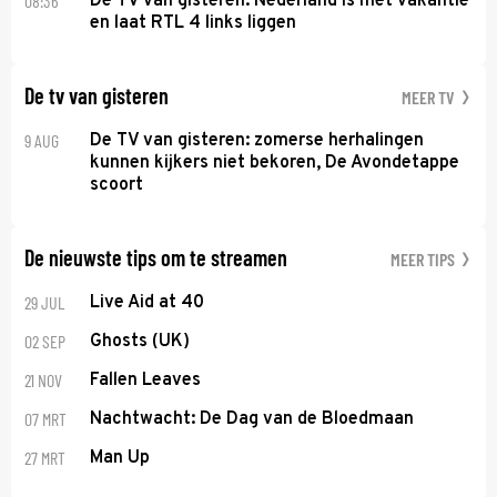
08:36
De TV van gisteren: Nederland is met vakantie
en laat RTL 4 links liggen
De tv van gisteren
MEER TV
9 AUG
De TV van gisteren: zomerse herhalingen
kunnen kijkers niet bekoren, De Avondetappe
scoort
De nieuwste tips om te streamen
MEER TIPS
29 JUL
Live Aid at 40
02 SEP
Ghosts (UK)
21 NOV
Fallen Leaves
07 MRT
Nachtwacht: De Dag van de Bloedmaan
27 MRT
Man Up