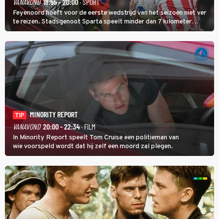
VANAVOND
18:55 - 20:00
· SPORT
Feyenoord hoeft voor de eerste wedstrijd van het seizoen niet ver
te reizen. Stadsgenoot Sparta speelt minder dan 7 kilometer
verderop. Feyenoord trok de Spaanse spits Nacho Ferri aan van
KVC Westerlo uit België.
MINORITY REPORT
TIP
VANAVOND
20:00 - 22:34
· FILM
In Minority Report speelt Tom Cruise een politieman van
wie voorspeld wordt dat hij zelf een moord zal plegen.