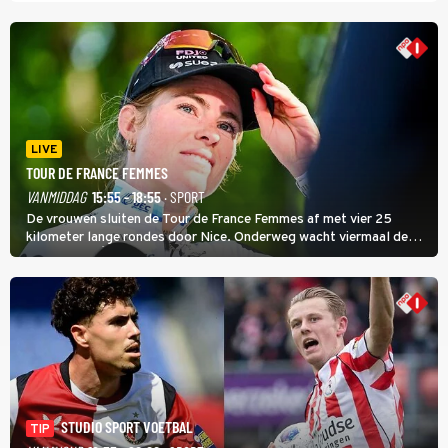
LIVE
TOUR DE FRANCE FEMMES
VANMIDDAG
15:55 - 18:55
· SPORT
De vrouwen sluiten de Tour de France Femmes af met vier 25
kilometer lange rondes door Nice. Onderweg wacht viermaal de
zware Col d'Èze. Aan de finish op de Promenade des Anglais krijgt
de eindwinnaar de laatste gele trui.
STUDIO SPORT VOETBAL
TIP