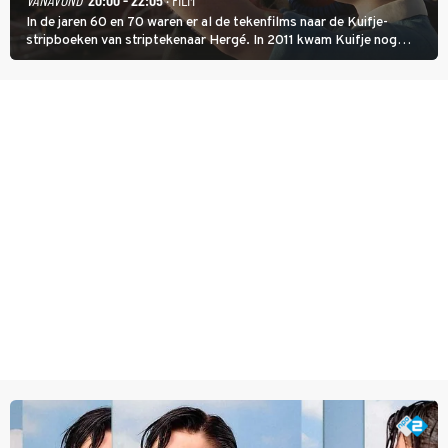
In de jaren 60 en 70 waren er al de tekenfilms naar de Kuifje-
stripboeken van striptekenaar Hergé. In 2011 kwam Kuifje nog
meer tot leven in The Adventures of Tintin van Steven Spielberg.