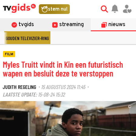
stem nu!
tvgids
streaming
nieuws
GOUDEN TELEVIZIER-RING
FILM
Myles Truitt vindt in Kin een futuristisch
wapen en besluit deze te verstoppen
JUDITH REGELING
15 AUGUSTUS 2024 11:45
·
·
LAATSTE UPDATE:
15-08-24 15:32
©