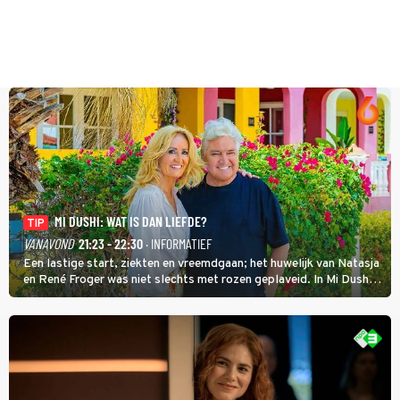
MI DUSHI: WAT IS DAN LIEFDE?
TIP
VANAVOND
21:23 - 22:30
· INFORMATIEF
Een lastige start, ziekten en vreemdgaan; het huwelijk van Natasja
en René Froger was niet slechts met rozen geplaveid. In Mi Dushi:
Wat Is Dan Liefde? neemt Wilfred Genee het showbizzkoppel mee
uit vissen om het over de liefde te hebben.