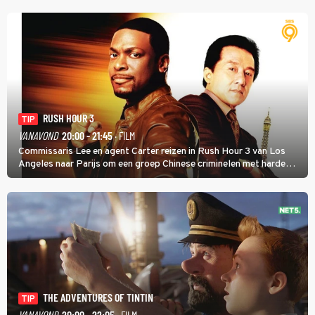
RUSH HOUR 3
TIP
VANAVOND
20:00 - 21:45
· FILM
Commissaris Lee en agent Carter reizen in Rush Hour 3 van Los
Angeles naar Parijs om een groep Chinese criminelen met harde
hand aan te pakken.
THE ADVENTURES OF TINTIN
TIP
VANAVOND
20:00 - 22:05
· FILM