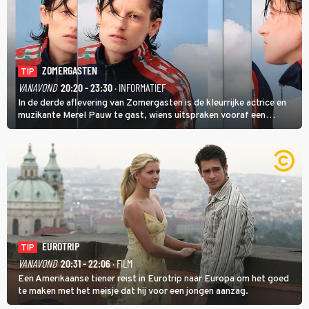
ZOMERGASTEN
TIP
VANAVOND
20:20 - 23:30
· INFORMATIEF
In de derde aflevering van Zomergasten is de kleurrijke actrice en
muzikante Merel Pauw te gast, wiens uitspraken vooraf een
boeiende avond beloven: 'Mijn ideale televisieavond is zoals mijn
identiteit: grenzeloos, absurd en vol angsten'.
EUROTRIP
TIP
VANAVOND
20:31 - 22:06
· FILM
Een Amerikaanse tiener reist in Eurotrip naar Europa om het goed
te maken met het meisje dat hij voor een jongen aanzag.