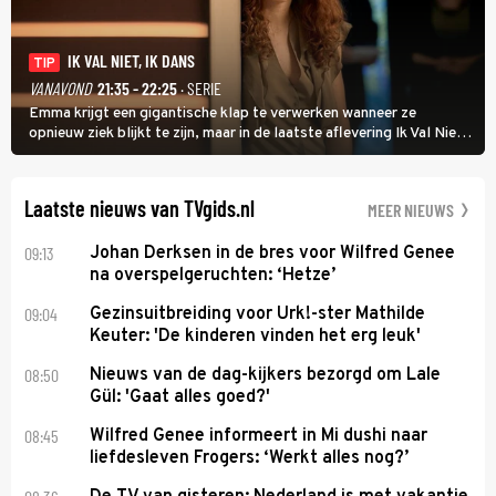
IK VAL NIET, IK DANS
TIP
VANAVOND
21:35 - 22:25
· SERIE
Emma krijgt een gigantische klap te verwerken wanneer ze
opnieuw ziek blijkt te zijn, maar in de laatste aflevering Ik Val Niet,
Ik Dans laat ze zien dat ze niet van plan is op te geven, zelfs als ze
daarvoor een ingrijpende operatie moet ondergaan.
Laatste nieuws van TVgids.nl
MEER NIEUWS
09:13
Johan Derksen in de bres voor Wilfred Genee
na overspelgeruchten: ‘Hetze’
09:04
Gezinsuitbreiding voor Urk!-ster Mathilde
Keuter: 'De kinderen vinden het erg leuk'
08:50
Nieuws van de dag-kijkers bezorgd om Lale
Gül: 'Gaat alles goed?'
08:45
Wilfred Genee informeert in Mi dushi naar
liefdesleven Frogers: ‘Werkt alles nog?’