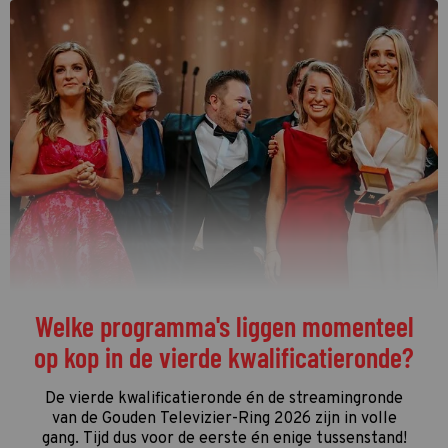
De streamingtip van de week: The
Idaho Murders: College Nightmare op
Netflix
De driedelige documentaire
The Idaho Murders: