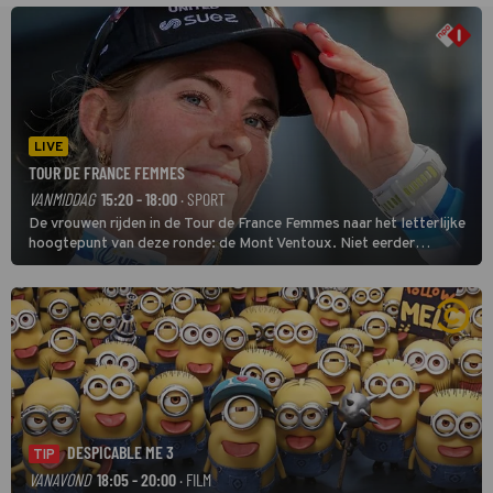
LIVE
TOUR DE FRANCE FEMMES
VANMIDDAG
15:20 - 18:00
· SPORT
De vrouwen rijden in de Tour de France Femmes naar het letterlijke
hoogtepunt van deze ronde: de Mont Ventoux. Niet eerder
finishten de vrouwen voor deze koers op deze kale col uit de
buitencategorie. De aanloop naar de slotklim is vlak.
DESPICABLE ME 3
TIP
VANAVOND
18:05 - 20:00
· FILM