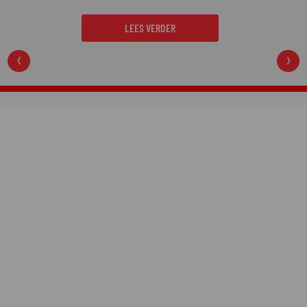
College Nightmare
gaat over een van de gruwelijkste
moordzaken van de laatste jaren en is een
regelrechte hit op Netflix.
LEES VERDER