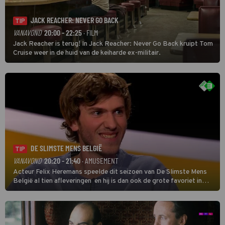
JACK REACHER: NEVER GO BACK
TIP
VANAVOND
20:00 - 22:25
· FILM
Jack Reacher is terug! In Jack Reacher: Never Go Back kruipt Tom
Cruise weer in de huid van de keiharde ex-militair.
DE SLIMSTE MENS BELGIË
TIP
VANAVOND
20:20 - 21:40
· AMUSEMENT
Acteur Felix Heremans speelde dit seizoen van De Slimste Mens
België al tien afleveringen en hij is dan ook de grote favoriet in
deze seizoensfinale. En er is Nederlandse inbreng, want komiek
Soundos El Ahmadi neemt plaats aan de jurytafel.