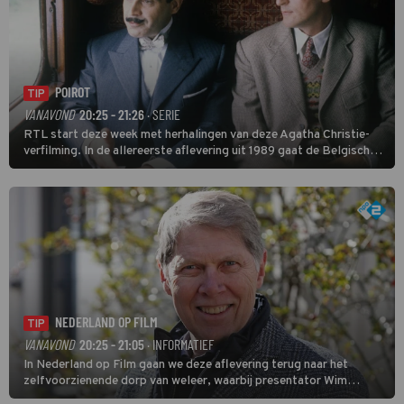
POIROT
TIP
VANAVOND
20:25 - 21:26
· SERIE
RTL start deze week met herhalingen van deze Agatha Christie-
verfilming. In de allereerste aflevering uit 1989 gaat de Belgische
speurder op zoek naar een vermiste kok. Poirot raakt al snel
verwikkeld in een moordzaak. (HH)
NEDERLAND OP FILM
TIP
VANAVOND
20:25 - 21:05
· INFORMATIEF
In Nederland op Film gaan we deze aflevering terug naar het
zelfvoorzienende dorp van weleer, waarbij presentator Wim
Daniëls de kijkers meeneemt op reis door de tijd aan de hand van