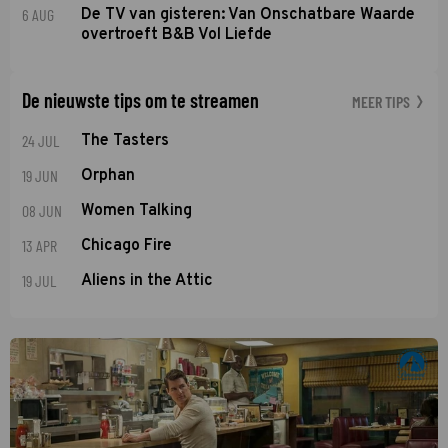
6 AUG
De TV van gisteren: Van Onschatbare Waarde
overtroeft B&B Vol Liefde
De nieuwste tips om te streamen
MEER TIPS
24 JUL
The Tasters
19 JUN
Orphan
08 JUN
Women Talking
13 APR
Chicago Fire
19 JUL
Aliens in the Attic