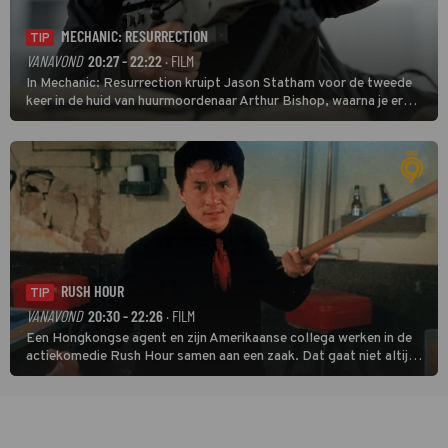
MECHANIC: RESURRECTION
TIP
VANAVOND
20:27 - 22:22
· FILM
In Mechanic: Resurrection kruipt Jason Statham voor de tweede
keer in de huid van huurmoordenaar Arthur Bishop, waarna je er
donder op kunt zeggen dat er van Bishops geplande pensioen niet
veel terechtkomt.
RUSH HOUR
TIP
VANAVOND
20:30 - 22:26
· FILM
Een Hongkongse agent en zijn Amerikaanse collega werken in de
actiekomedie Rush Hour samen aan een zaak. Dat gaat niet altijd
van een leien dakje.