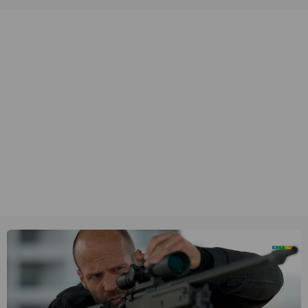
unieke amateurbeelden uit verschillende decennia. (HH)