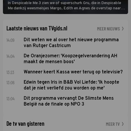
In Despicable Me 3 zien we of superschurk Gru, die in Despicable
Me dankzij weesmeisjes Margo, Edith en Agnes de overstap naar
het rechte pad maakte, ook op dat pad weet te blijven.
Laatste nieuws van TVgids.nl
MEER NIEUWS
14:09
Dit weten we al over het nieuwe programma
van Rutger Castricum
14:04
De Oranjezomer: 'Koopzegelverandering AH
maakt de mensen boos'
13:23
Wanneer keert Kassa weer terug op televisie?
13:06
Edwin tegen Iris in B&B Vol Liefde: 'Ik hoopte
dat je niet verliefd zou worden op me'
13:04
Dit programma vervangt De Slimste Mens
België na de finale op NPO 3
De tv van gisteren
MEER TV