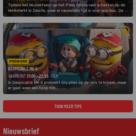
Tijdens het Muziekfeest op het Plein zingen veel artiesten op de
Melkmarkt in Zwolle, waar er nauwelijks tijd is voor applaus. De
grootste namen zijn André Hazes, Jannes, René Froger en
natuurlijk Rutger van Barneveld met zijn hit Zwoele Zomernachten.
PREMIERE
DESPICABLE ME 4
VANAVOND
21:00 - 22:55
· FILM
In Despicable Me 4 probeert Gru alles op de rails te krijgen, maar
er gaat weer een hoop mis.
TOON MEER TIPS
Nieuwsbrief