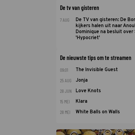
De tv van gisteren
7 AUG
De TV van gisteren: De B
kijkers halen uit naar Anou
Dominique na besluit over 
'Hypocriet'
De nieuwste tips om te streamen
09:01
The Invisible Guest
25 AUG
Jonja
28 JUN
Love Knots
15 MEI
Klara
28 MEI
White Balls on Walls