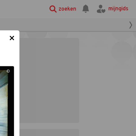
mijngids
zoeken
×
©