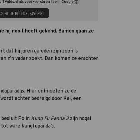
g TVgids.nl als voorkeursbron toe in Google.
DS.NL JE GOOGLE-FAVORIET
die hij nooit heeft gekend. Samen gaan ze
rt dat hij jaren geleden zijn zoon is
jaren z’n vader zoekt. Dan komen ze erachter
daparadijs. Hier ontmoeten ze de
 wordt echter bedreigd door Kai, een
 besluit Po in
Kung Fu Panda 3
zijn nogal
 tot ware kungfupanda’s.