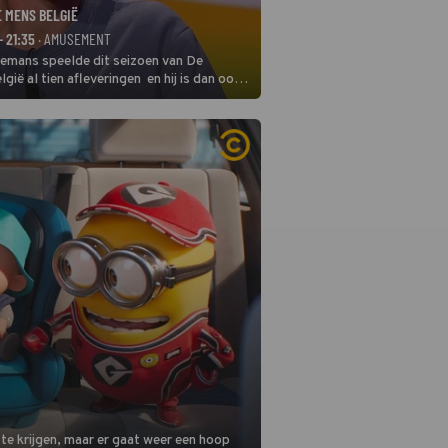
E MENS BELGIË
- 21:35
· AMUSEMENT
remans speelde dit seizoen van De
gië al tien afleveringen en hij is dan ook
 in deze seizoensfinale. En er is
reng, want komiek Soundos El Ahmadi
 de jurytafel.
 te krijgen, maar er gaat weer een hoop