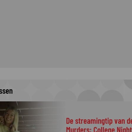
issen
De streamingtip van d
Murders: College Nigh