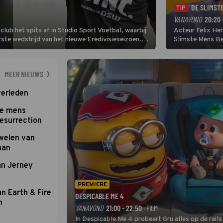
DE SLIMST
TIP
VANAVOND
20:20 
lub het spits af in Studio Sport Voetbal, waarbij
Acteur Felix He
ste wedstrijd van het nieuwe Eredivisieseizoen.
Slimste Mens Bel
hij wil aanvallend voetballen.
de grote favoriet
Nederlandse inb
neemt plaats aan
MEER NIEUWS
verleden
te mens
Resurrection
uwelen van
aan
an Jerney
PREMIERE
an Earth & Fire
DESPICABLE ME 4
n
VANAVOND
21:00 - 22:50
· FILM
In Despicable Me 4 probeert Gru alles op de rails