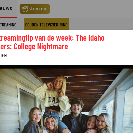
ieuws
stem nu!
TREAMING
GOUDEN TELEVIZIER-RING
treamingtip van de week: The Idaho
ers: College Nightmare
ZIEN