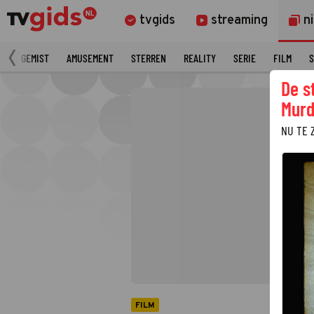
tvgids
streaming
n
N
GEMIST
AMUSEMENT
STERREN
REALITY
SERIE
FILM
S
De s
Murd
NU TE 
FILM