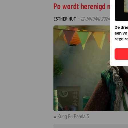
Po wordt herenigd met zij
ESTHER HUT
12 JANUARI 2024 08:15
·
De dri
een va
regelre
Kung Fu Panda 3