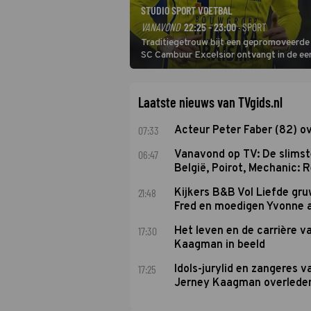
STUDIO SPORT VOETBAL
VANAVOND
22:25 - 23:00
· SPORT
Traditiegetrouw bijt een gepromoveerde c
SC Cambuur Excelsior ontvangt in de eer
De nieuwe oefenmeester is Johan Plat en 
Laatste nieuws van TVgids.nl
07:33
Acteur Peter Faber (82) o
06:47
Vanavond op TV: De slims
België, Poirot, Mechanic: 
21:48
Kijkers B&B Vol Liefde gr
Fred en moedigen Yvonne 
17:30
Het leven en de carrière v
Kaagman in beeld
17:25
Idols-jurylid en zangeres v
Jerney Kaagman overlede