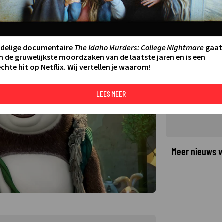
n vader in Kung Fu Panda 3
edelige documentaire
The Idaho Murders: College Nightmare
gaat
©
n de gruwelijkste moordzaken van de laatste jaren en is een
chte hit op Netflix. Wij vertellen je waarom!
LEES MEER
Meer nieuws v