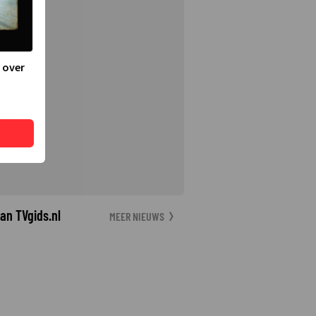
 over
an TVgids.nl
MEER NIEUWS