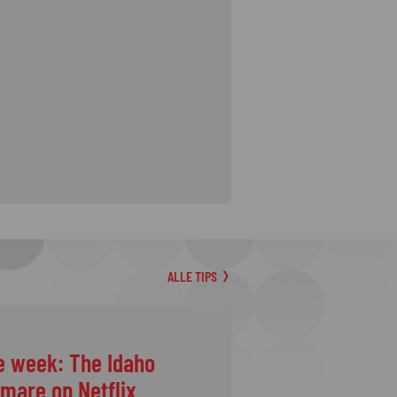
ALLE TIPS
e week: The Idaho
tmare op Netflix