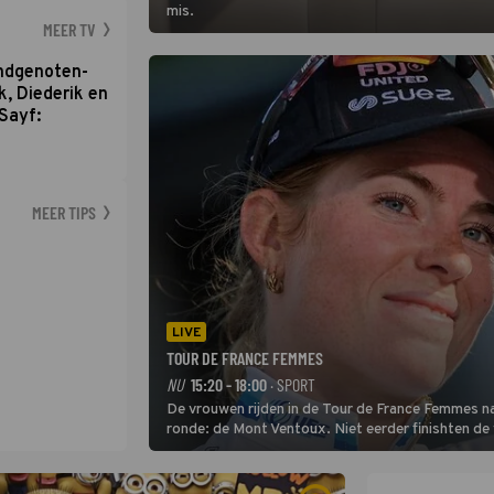
mis.
MEER TV
ondgenoten-
k, Diederik en
Sayf:
MEER TIPS
LIVE
TOUR DE FRANCE FEMMES
NU
15:20 - 18:00
· SPORT
De vrouwen rijden in de Tour de France Femmes na
ronde: de Mont Ventoux. Niet eerder finishten de
uit de buitencategorie. De aanloop naar de slotkli