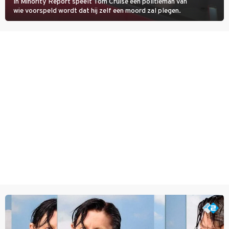
In Minority Report speelt Tom Cruise een politieman van
wie voorspeld wordt dat hij zelf een moord zal plegen.