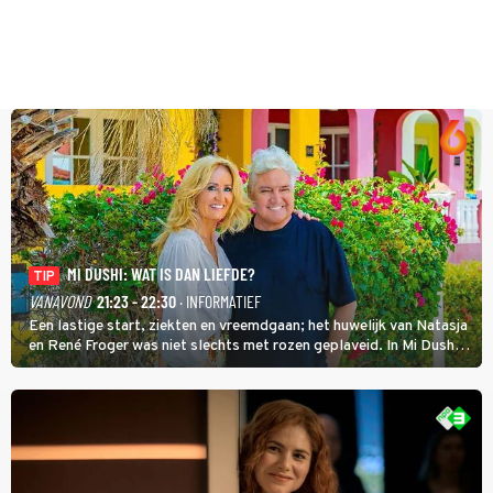
MI DUSHI: WAT IS DAN LIEFDE?
TIP
VANAVOND
21:23 - 22:30
· INFORMATIEF
Een lastige start, ziekten en vreemdgaan; het huwelijk van Natasja
en René Froger was niet slechts met rozen geplaveid. In Mi Dushi:
Wat Is Dan Liefde? neemt Wilfred Genee het showbizzkoppel mee
uit vissen om het over de liefde te hebben.