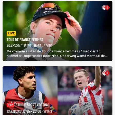
LIVE
TOUR DE FRANCE FEMMES
VANMIDDAG
15:55 - 18:55
· SPORT
De vrouwen sluiten de Tour de France Femmes af met vier 25
kilometer lange rondes door Nice. Onderweg wacht viermaal de
zware Col d'Èze. Aan de finish op de Promenade des Anglais krijgt
de eindwinnaar de laatste gele trui.
STUDIO SPORT VOETBAL
TIP
VANAVOND
18:55 - 20:00
· SPORT