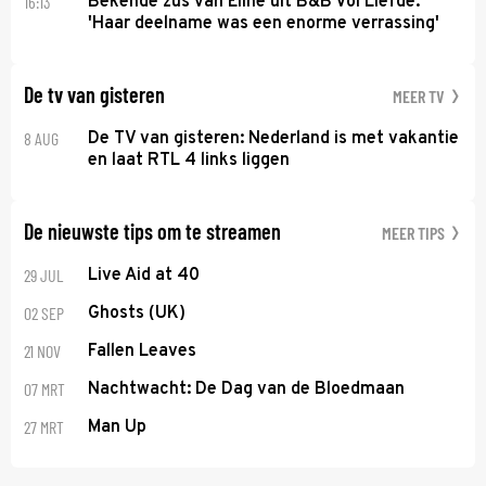
16:13
Bekende zus van Eline uit B&B Vol Liefde:
'Haar deelname was een enorme verrassing'
De tv van gisteren
MEER TV
8 AUG
De TV van gisteren: Nederland is met vakantie
en laat RTL 4 links liggen
De nieuwste tips om te streamen
MEER TIPS
29 JUL
Live Aid at 40
02 SEP
Ghosts (UK)
21 NOV
Fallen Leaves
07 MRT
Nachtwacht: De Dag van de Bloedmaan
27 MRT
Man Up