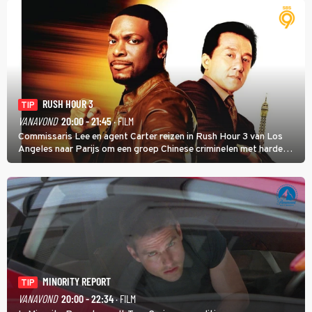
RUSH HOUR 3
TIP
VANAVOND
20:00 - 21:45
· FILM
Commissaris Lee en agent Carter reizen in Rush Hour 3 van Los
Angeles naar Parijs om een groep Chinese criminelen met harde
hand aan te pakken.
MINORITY REPORT
TIP
VANAVOND
20:00 - 22:34
· FILM