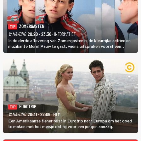
ZOMERGASTEN
TIP
VANAVOND
20:20 - 23:30
· INFORMATIEF
In de derde aflevering van Zomergasten is de kleurrijke actrice en
muzikante Merel Pauw te gast, wiens uitspraken vooraf een
boeiende avond beloven: 'Mijn ideale televisieavond is zoals mijn
identiteit: grenzeloos, absurd en vol angsten'.
EUROTRIP
TIP
VANAVOND
20:31 - 22:06
· FILM
Een Amerikaanse tiener reist in Eurotrip naar Europa om het goed
te maken met het meisje dat hij voor een jongen aanzag.