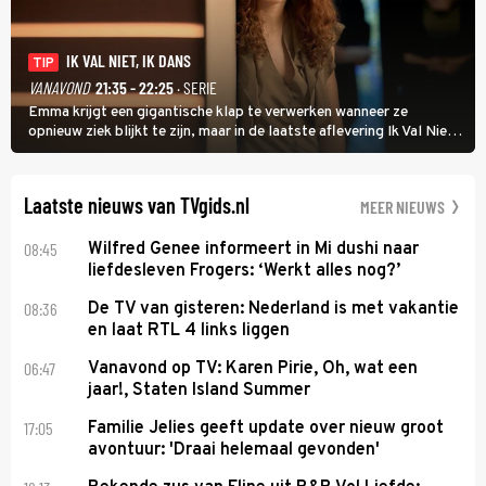
IK VAL NIET, IK DANS
TIP
VANAVOND
21:35 - 22:25
· SERIE
Emma krijgt een gigantische klap te verwerken wanneer ze
opnieuw ziek blijkt te zijn, maar in de laatste aflevering Ik Val Niet,
Ik Dans laat ze zien dat ze niet van plan is op te geven, zelfs als ze
daarvoor een ingrijpende operatie moet ondergaan.
Laatste nieuws van TVgids.nl
MEER NIEUWS
08:45
Wilfred Genee informeert in Mi dushi naar
liefdesleven Frogers: ‘Werkt alles nog?’
08:36
De TV van gisteren: Nederland is met vakantie
en laat RTL 4 links liggen
06:47
Vanavond op TV: Karen Pirie, Oh, wat een
jaar!, Staten Island Summer
17:05
Familie Jelies geeft update over nieuw groot
avontuur: 'Draai helemaal gevonden'