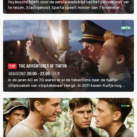
Feyenoord hoeft voor de eerste wedstrijd van het seizoen niet ver
te reizen. Stadsgenoot Sparta speelt minder dan 7 kilometer
verderop. Feyenoord trok de Spaanse spits Nacho Ferri aan van
KVC Westerlo uit België.
THE ADVENTURES OF TINTIN
TIP
VANAVOND
20:00 - 22:05
· FILM
In de jaren 60 en 70 waren er al de tekenfilms naar de Kuifje-
stripboeken van striptekenaar Hergé. In 2011 kwam Kuifje nog
meer tot leven in The Adventures of Tintin van Steven Spielberg.