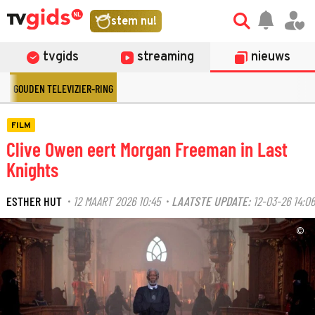
stem nu!
tvgids
streaming
nieuws
GOUDEN TELEVIZIER-RING
FILM
Clive Owen eert Morgan Freeman in Last
Knights
ESTHER HUT
12 MAART 2026 10:45
LAATSTE UPDATE:
12-03-26 14:06
·
·
©