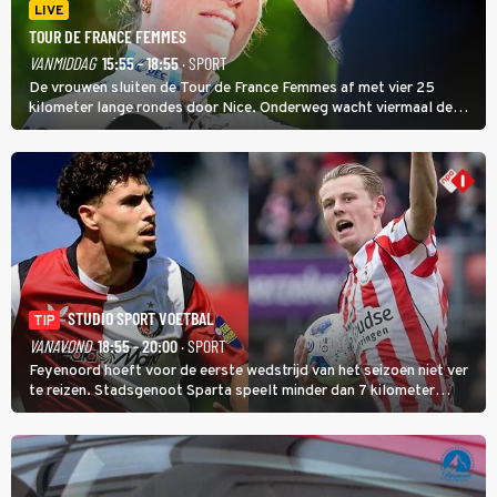
LIVE
TOUR DE FRANCE FEMMES
VANMIDDAG
15:55 - 18:55
· SPORT
De vrouwen sluiten de Tour de France Femmes af met vier 25
kilometer lange rondes door Nice. Onderweg wacht viermaal de
zware Col d'Èze. Aan de finish op de Promenade des Anglais krijgt
de eindwinnaar de laatste gele trui.
STUDIO SPORT VOETBAL
TIP
VANAVOND
18:55 - 20:00
· SPORT
Feyenoord hoeft voor de eerste wedstrijd van het seizoen niet ver
te reizen. Stadsgenoot Sparta speelt minder dan 7 kilometer
verderop. Feyenoord trok de Spaanse spits Nacho Ferri aan van
KVC Westerlo uit België.