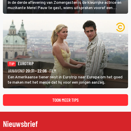
In de derde aflevering van Zomergasten is de kleurrijke actrice en
muzikante Merel Pauw te gast, wiens uitspraken vooraf een
boeiende avond beloven: 'Mijn ideale televisieavond is zoals mijn
identiteit: grenzeloos, absurd en vol angsten'.
EUROTRIP
TIP
VANAVOND
20:31 - 22:06
· FILM
Een Amerikaanse tiener reist in Eurotrip naar Europa om het goed
te maken met het meisje dat hij voor een jongen aanzag.
TOON MEER TIPS
Nieuwsbrief