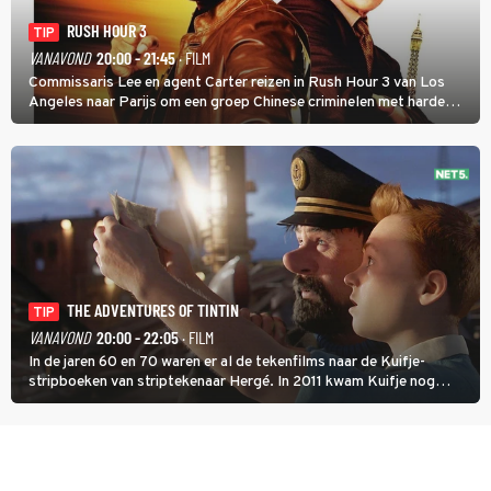
RUSH HOUR 3
TIP
VANAVOND
20:00 - 21:45
· FILM
Commissaris Lee en agent Carter reizen in Rush Hour 3 van Los
Angeles naar Parijs om een groep Chinese criminelen met harde
hand aan te pakken.
THE ADVENTURES OF TINTIN
TIP
VANAVOND
20:00 - 22:05
· FILM
In de jaren 60 en 70 waren er al de tekenfilms naar de Kuifje-
stripboeken van striptekenaar Hergé. In 2011 kwam Kuifje nog
meer tot leven in The Adventures of Tintin van Steven Spielberg.