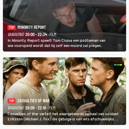
MINORITY REPORT
TIP
VANAVOND
20:00 - 22:34
· FILM
In Minority Report speelt Tom Cruise een politieman van
wie voorspeld wordt dat hij zelf een moord zal plegen.
CASUALTIES OF WAR
TIP
VANAVOND
20:00 - 22:10
· FILM
Casualties of War vertelt het waargebeurde verhaal van soldaat
Eriksson (Michael J. Fox) die getuige is van iets afschuwelijks
tijdens de Vietnamoorlog. Hij besluit uit de school te klappen.