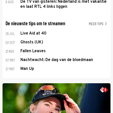
8 AUG
De TV van gisteren: Nederland is met vakantie
en laat RTL 4 links liggen
De nieuwste tips om te streamen
MEER TIPS
29 JUL
Live Aid at 40
02 SEP
Ghosts (UK)
21 NOV
Fallen Leaves
07 MRT
Nachtwacht: De dag van de bloedmaan
27 MRT
Man Up