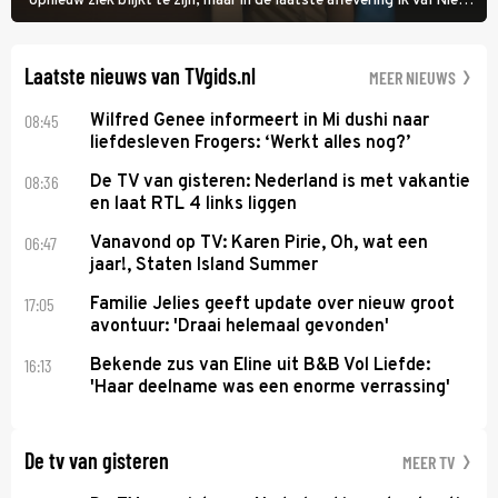
opnieuw ziek blijkt te zijn, maar in de laatste aflevering Ik Val Niet,
Ik Dans laat ze zien dat ze niet van plan is op te geven, zelfs als ze
daarvoor een ingrijpende operatie moet ondergaan.
Laatste nieuws van TVgids.nl
MEER NIEUWS
08:45
Wilfred Genee informeert in Mi dushi naar
liefdesleven Frogers: ‘Werkt alles nog?’
08:36
De TV van gisteren: Nederland is met vakantie
en laat RTL 4 links liggen
06:47
Vanavond op TV: Karen Pirie, Oh, wat een
jaar!, Staten Island Summer
17:05
Familie Jelies geeft update over nieuw groot
avontuur: 'Draai helemaal gevonden'
16:13
Bekende zus van Eline uit B&B Vol Liefde:
'Haar deelname was een enorme verrassing'
De tv van gisteren
MEER TV