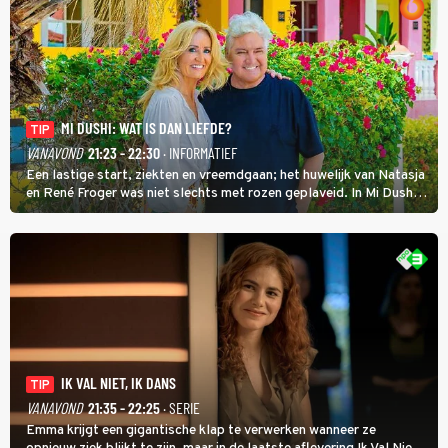
MI DUSHI: WAT IS DAN LIEFDE?
TIP
VANAVOND
21:23 - 22:30
· INFORMATIEF
Een lastige start, ziekten en vreemdgaan; het huwelijk van Natasja
en René Froger was niet slechts met rozen geplaveid. In Mi Dushi:
Wat Is Dan Liefde? neemt Wilfred Genee het showbizzkoppel mee
uit vissen om het over de liefde te hebben.
IK VAL NIET, IK DANS
TIP
VANAVOND
21:35 - 22:25
· SERIE
Emma krijgt een gigantische klap te verwerken wanneer ze