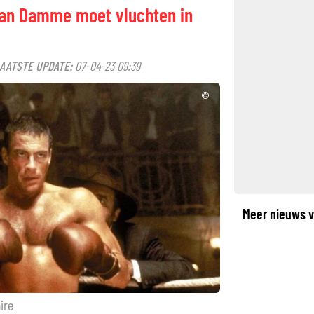
an Damme moet vluchten in
AATSTE UPDATE:
07-04-23 09:39
©
Meer nieuws v
ire