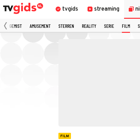
tvgids
streaming
n
N
GEMIST
AMUSEMENT
STERREN
REALITY
SERIE
FILM
S
FILM