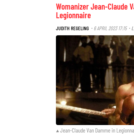
Womanizer Jean-Claude V
Legionnaire
JUDITH REGELING
6 APRIL 2023 17:15
L
·
·
Jean-Claude Van Damme in Legionna