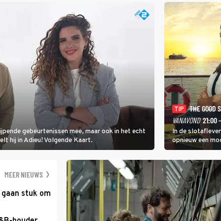
THE GOOD 
TIP
VANAVOND
21:00 
rijpende gebeurtenissen mee, maar ook in het echt
In de slotafleve
elt hij in Adieu! Volgende Kaart.
opnieuw een moo
waarbij dit keer
kapitein Marlowe 
MEER NIEUWS
e gaan stuk om