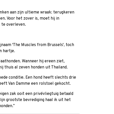
enken aan zijn ultieme wraak: terugkeren
en. Voor het zover is, moet hij in
n te overleven.
naam 'The Muscles from Brussels', toch
n hartje.
aathonden. Wanneer hij ereen ziet,
ij thuis al zeven honden uit Thailand.
goede conditie. Een hond heeft slechts drie
heeft Van Damme een rolstoel gekocht.
igen zak ooit een privévliegtuig betaald
jn grootste bevrediging haal ik uit het
honden.”