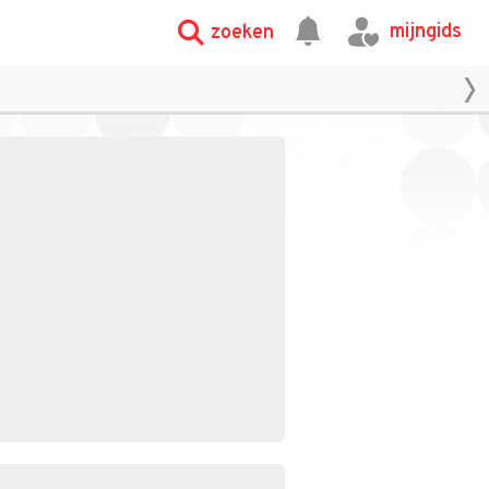
mijngids
zoeken