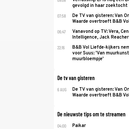
Verrassing: Er is nog een 
gevolgd in haar zoektocht 
07:58
De TV van gisteren: Van O
Waarde overtroeft B&B Vol
06:47
Vanavond op TV: Vera, Cen
Intelligence, Jack Reacher
22:16
B&B Vol Liefde-kijkers ne
voor Suus: 'Van muurkunst
muurbloempje'
De tv van gisteren
6 AUG
De TV van gisteren: Van O
Waarde overtroeft B&B Vol
De nieuwste tips om te streamen
04:00
Paikar