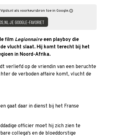
TVgids.nl als voorkeursbron toe in Google.
DS.NL JE GOOGLE-FAVORIET
de film
Legionnaire
een playboy die
de vlucht slaat. Hij komt terecht bij het
gioen in Noord-Afrika.
t verliefd op de vriendin van een beruchte
hter de verboden affaire komt, vlucht de
n gaat daar in dienst bij het Franse
dige officier moet hij zich zien te
are collega's en de bloeddorstige