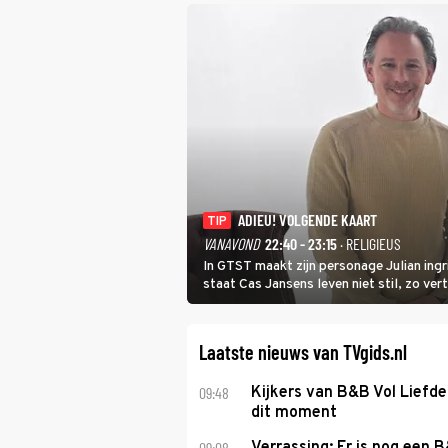
ADIEU! VOLGENDE KAART
TIP
VANAVOND
22:40 - 23:15
· RELIGIEUS
In GTST maakt zijn personage Julian ing
staat Cas Jansens leven niet stil, zo vert
Laatste nieuws van TVgids.nl
09:48
Kijkers van B&B Vol Liefd
dit moment
09:08