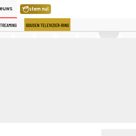
ieuws
stem nu!
TREAMING
GOUDEN TELEVIZIER-RING