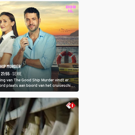
SHIP MURDER
- 21:55
· SERIE
ring van The Good Ship Murder vindt er
rd plaats aan boord van het cruiseschip,
 een bemanningslid het slachtoffer is en
de dader lijkt te zijn.