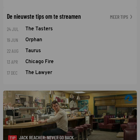
De nieuwste tips om te streamen
MEER TIPS
24 JUL
The Tasters
19 JUN
Orphan
22 AUG
Taurus
13 APR
Chicago Fire
17 DEC
The Lawyer
JACK REACHER: NEVER GO BACK
TIP