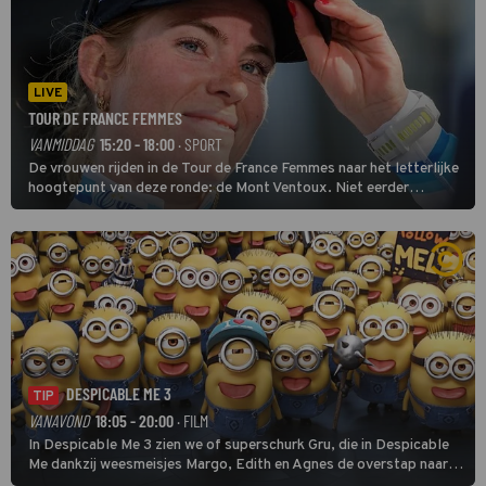
LIVE
TOUR DE FRANCE FEMMES
VANMIDDAG
15:20 - 18:00
· SPORT
De vrouwen rijden in de Tour de France Femmes naar het letterlijke
hoogtepunt van deze ronde: de Mont Ventoux. Niet eerder
finishten de vrouwen voor deze koers op deze kale col uit de
buitencategorie. De aanloop naar de slotklim is vlak.
DESPICABLE ME 3
TIP
VANAVOND
18:05 - 20:00
· FILM
In Despicable Me 3 zien we of superschurk Gru, die in Despicable
Me dankzij weesmeisjes Margo, Edith en Agnes de overstap naar
het rechte pad maakte, ook op dat pad weet te blijven.