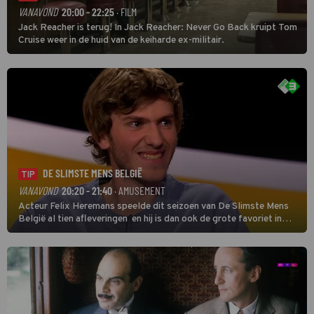
VANAVOND
20:00 - 22:25
· FILM
Jack Reacher is terug! In Jack Reacher: Never Go Back kruipt Tom
Cruise weer in de huid van de keiharde ex-militair.
DE SLIMSTE MENS BELGIË
TIP
VANAVOND
20:20 - 21:40
· AMUSEMENT
Acteur Felix Heremans speelde dit seizoen van De Slimste Mens
België al tien afleveringen en hij is dan ook de grote favoriet in
deze seizoensfinale. En er is Nederlandse inbreng, want komiek
Soundos El Ahmadi neemt plaats aan de jurytafel.