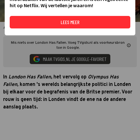
hit op Netflix. Wij vertellen je waarom!
LEES MEER
Gerard Butler voor London Has Fallen
Mis niets over London Has Fallen. Voeg TVgids.nl als voorkeursbron
toe in Google.
MAAK TVGIDS.NL JE GOOGLE-FAVORIET
In
London Has Fallen
, het vervolg op
Olympus Has
Fallen,
komen 's werelds belangrijkste politici in Londen
bij elkaar voor de begrafenis van de Britse premier. Voor
rouw is geen tijd: in Londen vindt de ene na de andere
aanslag plaats.