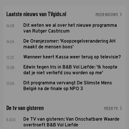
Laatste nieuws van TVgids.nl
MEER NIEUWS
14:09
Dit weten we al over het nieuwe programma
van Rutger Castricum
14:04
De Oranjezomer: 'Koopzegelverandering AH
maakt de mensen boos'
13:23
Wanneer keert Kassa weer terug op televisie?
13:06
Edwin tegen Iris in B&B Vol Liefde: 'Ik hoopte
dat je niet verliefd zou worden op me'
13:04
Dit programma vervangt De Slimste Mens
België na de finale op NPO 3
De tv van gisteren
MEER TV
6 AUG
De TV van gisteren: Van Onschatbare Waarde
overtroeft B&B Vol Liefde