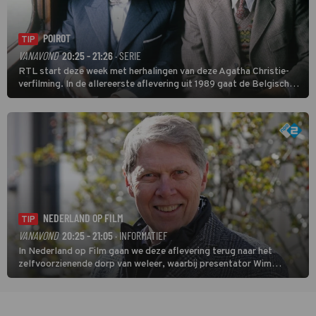
POIROT
TIP
VANAVOND
20:25 - 21:26
· SERIE
RTL start deze week met herhalingen van deze Agatha Christie-
verfilming. In de allereerste aflevering uit 1989 gaat de Belgische
speurder op zoek naar een vermiste kok. Poirot raakt al snel
verwikkeld in een moordzaak. (HH)
NEDERLAND OP FILM
TIP
VANAVOND
20:25 - 21:05
· INFORMATIEF
In Nederland op Film gaan we deze aflevering terug naar het
zelfvoorzienende dorp van weleer, waarbij presentator Wim
Daniëls de kijkers meeneemt op reis door de tijd aan de hand van
unieke amateurbeelden uit verschillende decennia. (HH)