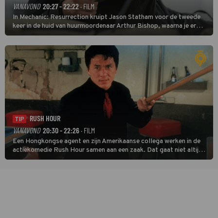
VANAVOND
20:27 - 22:22
· FILM
In Mechanic: Resurrection kruipt Jason Statham voor de tweede
keer in de huid van huurmoordenaar Arthur Bishop, waarna je er
donder op kunt zeggen dat er van Bishops geplande pensioen niet
veel terechtkomt.
RUSH HOUR
TIP
VANAVOND
20:30 - 22:26
· FILM
Een Hongkongse agent en zijn Amerikaanse collega werken in de
actiekomedie Rush Hour samen aan een zaak. Dat gaat niet altijd
van een leien dakje.