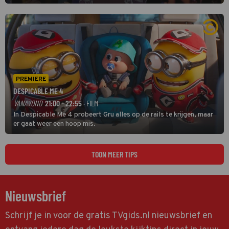
grootste namen zijn André Hazes, Jannes, René Froger en
natuurlijk Rutger van Barneveld met zijn hit Zwoele Zomernachten.
PREMIERE
DESPICABLE ME 4
VANAVOND
21:00 - 22:55
· FILM
In Despicable Me 4 probeert Gru alles op de rails te krijgen, maar
er gaat weer een hoop mis.
TOON MEER TIPS
Nieuwsbrief
Schrijf je in voor de gratis TVgids.nl nieuwsbrief en