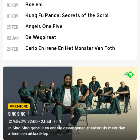
16 NOV
Boeien!
01 NOV
Kung Fu Panda: Secrets of the Scroll
23 FEB
Angels One Five
02 JAN
De Wegpiraat
26 FEB
Carlo En Irene En Het Monster Van Toth
PREMIERE
SING SING
VANAVOND
22:00 - 23:50
· FILM
In Sing Sing gebruiken enkele gevangenen theater als meer dan
alleen een uitlaatklep.