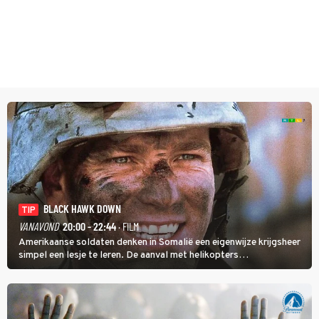
BLACK HAWK DOWN
TIP
VANAVOND
20:00 - 22:44
· FILM
Amerikaanse soldaten denken in Somalië een eigenwijze krijgsheer
simpel een lesje te leren. De aanval met helikopters
verloopt in Black Hawk down dramatisch.