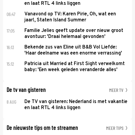
en laat RTL 4 links liggen
06:47
Vanavond op TV: Karen Pirie, Oh, wat een
jaar!, Staten Island Summer
17:05
Familie Jelies geeft update over nieuw groot
avontuur: 'Draai helemaal gevonden'
16:13
Bekende zus van Eline uit B&B Vol Liefde:
'Haar deelname was een enorme verrassing'
15:12
Patricia uit Married at First Sight verwelkomt
baby: 'Een week geleden veranderde alles'
De tv van gisteren
MEER TV
8 AUG
De TV van gisteren: Nederland is met vakantie
en laat RTL 4 links liggen
De nieuwste tips om te streamen
MEER TIPS