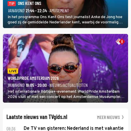
ONS KENT ONS
TIP
VANAVOND
21:44 - 22:34
· AMUSEMENT
In het programma Ons Kent Ons test journalist Anke de Jong hoe
goed zij de gemiddelde Nederlander kent, waarbij de voormalig
hoofdredacteur van modebladen Glamour en Elle het samen met
rapper Keizer opneemt tegen Edson da Graça en Marc-Marie
Huijbregts.
LIVE
WORLDPRIDE AMSTERDAM 2026
VANAVOND
19:05 - 20:00
· NIEUWS/ACTUALITEITEN
Het internationale lhbtqia+-evenement WorldPride Amsterdam
2026 sluit af met een concert op het Amsterdamse Museumplein.
Anita Doth is een van de optredende artiesten. In de jaren 90
veroverde ze de wereld als zangeres van 2Unlimited.
Laatste nieuws van TVgids.nl
MEER NIEUWS
08:36
De TV van gisteren: Nederland is met vakantie