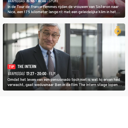
VANMIDDAG
15:45 - 18:00
· SPORT
In de Tour de France Femmes rijden de vrouwen van Sisteron naar
Nice, een 175 kilometer lange rit met een geleidelijke klim in het
midden. Dat is mogelijk niet de zwaarste hindernis, dat is de
temperatuur. Het kan in Nice namelijk bloedheet worden.
THE INTERN
TIP
VANMIDDAG
17:27 - 20:00
· FILM
Omdat het leven van een pensionado toch niet is wat hij ervan had
verwacht, gaat weduwnaar Ben in de film The Intern stage lopen
bij de hippe webwinkel van Jules, wat een gouden zet blijkt te zijn.