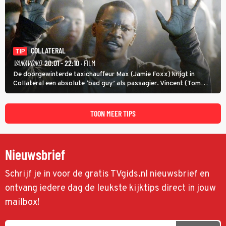
COLLATERAL
TIP
VANAVOND
20:01 - 22:10
· FILM
De doorgewinterde taxichauffeur Max (Jamie Foxx) krijgt in
Collateral een absolute ‘bad guy’ als passagier. Vincent (Tom
Cruise) heeft hem nodig om hem de stad door te loodsen om een
wel heel lugubere reden.
TOON MEER TIPS
Nieuwsbrief
Schrijf je in voor de gratis TVgids.nl nieuwsbrief en
ontvang iedere dag de leukste kijktips direct in jouw
mailbox!