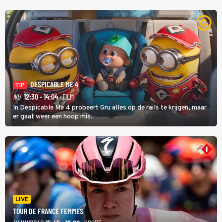
DESPICABLE ME 4
TIP
NU
12:30 - 14:04
· FILM
In Despicable Me 4 probeert Gru alles op de rails te krijgen, maar
er gaat weer een hoop mis.
LIVE
TOUR DE FRANCE FEMMES