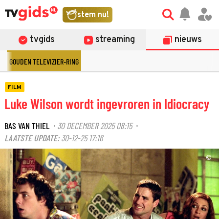
stem nu!
tvgids
streaming
nieuws
GOUDEN TELEVIZIER-RING
FILM
Luke Wilson wordt ingevroren in Idiocracy
BAS VAN THIEL
30 DECEMBER 2025 08:15
·
·
LAATSTE UPDATE:
30-12-25 17:16
©