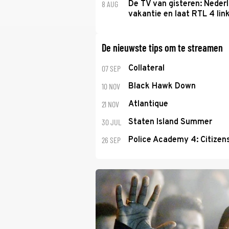
8 AUG
De TV van gisteren: Nederl
vakantie en laat RTL 4 link
De nieuwste tips om te streamen
07 SEP
Collateral
10 NOV
Black Hawk Down
21 NOV
Atlantique
30 JUL
Staten Island Summer
26 SEP
Police Academy 4: Citizens