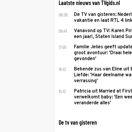
Laatste nieuws van TVgids.nl
08:36
De TV van gisteren: Nederl
vakantie en laat RTL 4 link
06:47
Vanavond op TV: Karen Piri
een jaar!, Staten Island 
17:05
Familie Jelies geeft updat
groot avontuur: 'Draai hel
gevonden'
16:13
Bekende zus van Eline uit
Liefde: 'Haar deelname w
verrassing'
15:12
Patricia uit Married at Firs
verwelkomt baby: 'Een we
veranderde alles'
De tv van gisteren