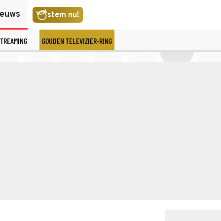
ieuws
stem nu!
TREAMING
GOUDEN TELEVIZIER-RING