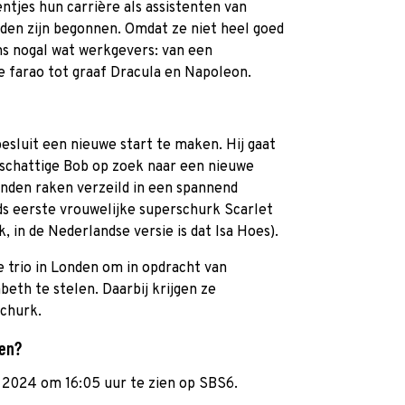
entjes hun carrière als assistenten van
eden zijn begonnen. Omdat ze niet heel goed
ons nogal wat werkgevers: van een
e farao tot graaf Dracula en Napoleon.
 besluit een nieuwe start te maken. Hij gaat
schattige Bob op zoek naar een nieuwe
ienden raken verzeild in een spannend
lds eerste vrouwelijke superschurk Scarlet
, in de Nederlandse versie is dat Isa Hoes).
le trio in Londen om in opdracht van
beth te stelen. Daarbij krijgen ze
schurk.
ien?
2024 om 16:05 uur te zien op SBS6.