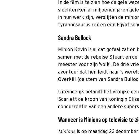
In de film is te zien hoe de gele wez
slechteriken al miljoenen jaren gel
in hun werk zijn, verslijten de mini
tyrannosaurus rex en een Egyptisch
Sandra Bullock
Minion Kevin is al dat gefaal zat en
samen met de rebelse Stuart en de 
meester voor zijn 'volk'. De drie vr
avontuur dat hen leidt naar 's were
Overkill (de stem van Sandra Bullock
Uiteindelijk belandt het vrolijke ge
Scarlett de kroon van koningin Eliza
concurrentie van een andere super
Wanneer is Minions op televisie te z
Minions
is op maandag 23 december 