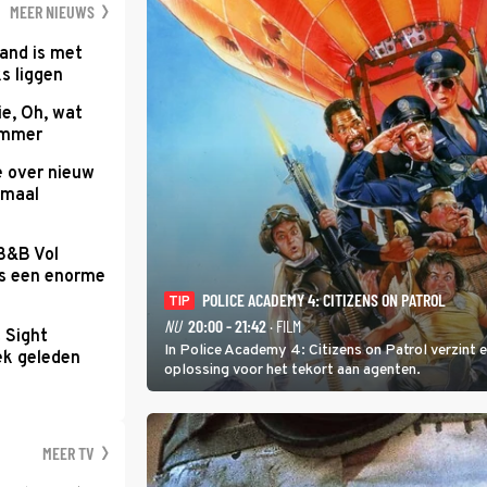
MEER NIEUWS
and is met
s liggen
e, Oh, wat
Summer
e over nieuw
emaal
 B&B Vol
as een enorme
POLICE ACADEMY 4: CITIZENS ON PATROL
TIP
NU
20:00 - 21:42
· FILM
t Sight
In Police Academy 4: Citizens on Patrol verzint
ek geleden
oplossing voor het tekort aan agenten.
MEER TV