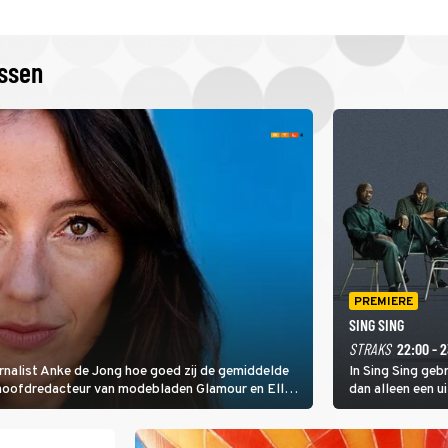
issen
PREMIERE
SING SING
STRAKS
22:00 - 
rnalist Anke de Jong hoe goed zij de gemiddelde
In Sing Sing geb
 hoofdredacteur van modebladen Glamour en Elle
dan alleen een u
gen Edson da Graça en Marc-Marie Huijbregts.