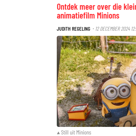
Ontdek meer over die klei
animatiefilm Minions
JUDITH REGELING
12 DECEMBER 2024 12:
·
Still uit Minions