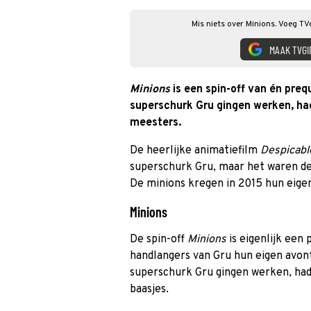
Mis niets over Minions. Voeg TV
MAAK TVGI
Minions
is een spin-off van én preq
superschurk Gru gingen werken, had
meesters.
De heerlijke animatiefilm
Despicabl
superschurk Gru, maar het waren de 
De minions kregen in 2015 hun eigen
Minions
De spin-off
Minions
is eigenlijk een
handlangers van Gru hun eigen avon
superschurk Gru gingen werken, had
baasjes.