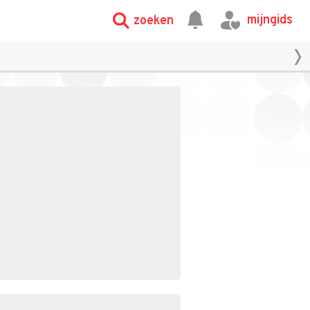
mijngids
zoeken