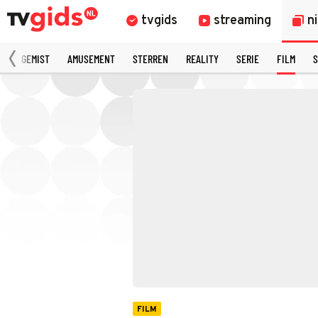
tvgids
streaming
n
N
GEMIST
AMUSEMENT
STERREN
REALITY
SERIE
FILM
S
FILM