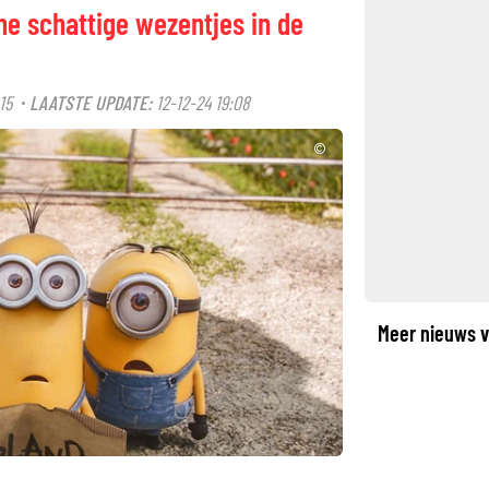
ne schattige wezentjes in de
15
LAATSTE UPDATE:
12-12-24 19:08
·
©
Meer nieuws v