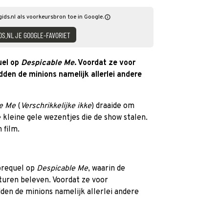
gids.nl als voorkeursbron toe in Google.
DS.NL JE GOOGLE-FAVORIET
uel op
Despicable Me
. Voordat ze voor
den de minions namelijk allerlei andere
e Me
(
Verschrikkelijke ikke
) draaide om
kleine gele wezentjes die de show stalen.
 film.
 prequel op
Despicable Me
, waarin de
turen beleven. Voordat ze voor
den de minions namelijk allerlei andere