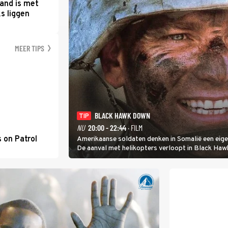
and is met
s liggen
MEER TIPS
BLACK HAWK DOWN
TIP
NU
20:00 - 22:44
· FILM
 on Patrol
Amerikaanse soldaten denken in Somalië een eigenw
De aanval met helikopters verloopt in Black Ha