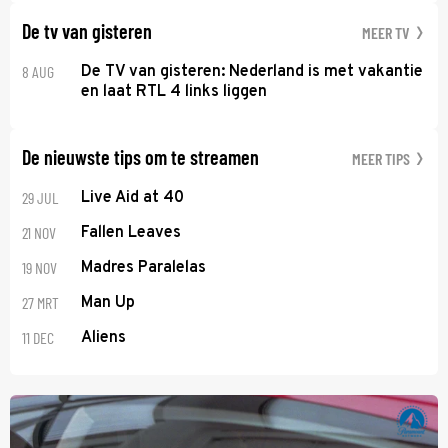
De tv van gisteren
MEER TV
8 AUG
De TV van gisteren: Nederland is met vakantie
en laat RTL 4 links liggen
De nieuwste tips om te streamen
MEER TIPS
29 JUL
Live Aid at 40
21 NOV
Fallen Leaves
19 NOV
Madres Paralelas
27 MRT
Man Up
11 DEC
Aliens