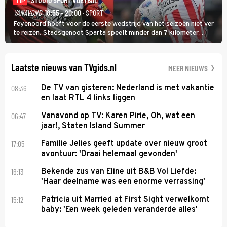
TIP
VANAVOND
18:55 - 20:00
· SPORT
Feyenoord hoeft voor de eerste wedstrijd van het seizoen niet ver
te reizen. Stadsgenoot Sparta speelt minder dan 7 kilometer
verderop. Feyenoord trok de Spaanse spits Nacho Ferri aan van
KVC Westerlo uit België.
Laatste nieuws van TVgids.nl
MEER NIEUWS
08:36
De TV van gisteren: Nederland is met vakantie
en laat RTL 4 links liggen
06:47
Vanavond op TV: Karen Pirie, Oh, wat een
jaar!, Staten Island Summer
17:05
Familie Jelies geeft update over nieuw groot
avontuur: 'Draai helemaal gevonden'
16:13
Bekende zus van Eline uit B&B Vol Liefde:
'Haar deelname was een enorme verrassing'
15:12
Patricia uit Married at First Sight verwelkomt
baby: 'Een week geleden veranderde alles'