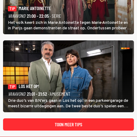
MARIE ANTOINETTE
TIP
VANAVOND
21:00 - 22:05
· SERIE
Het volk keert zich in Marie Antoinette tegen Marie Antoinette en
in Parijs gaan demonstranten de straat op. Ondertussen probeert
Marie Antoinette landgoed Saint-Cloud te kopen. Ze wil daar haar
kinderen veilig laten opgroeien.
LOS HET OP!
TIP
VANAVOND
21:01 - 21:52
· AMUSEMENT
Drie duo’s van BN’ers gaan in Los het op! in een parkeergarage de
meest bizarre uitdagingen aan. De twee beste duo’s spelen een
onderlinge finale. Met in deze aflevering onder anderen cabaretiers
Nabil Aoulad Ayad en Annick Boer.
TOON MEER TIPS