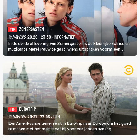
ZOMERGASTEN
TIP
VANAVOND
20:20 - 23:30
· INFORMATIEF
In de derde aflevering van Zomergasten is de kleurrijke actrice en
muzikante Merel Pauw te gast, wiens uitspraken vooraf een
boeiende avond beloven: 'Mijn ideale televisieavond is zoals mijn
identiteit: grenzeloos, absurd en vol angsten'.
EUROTRIP
TIP
VANAVOND
20:31 - 22:06
· FILM
Een Amerikaanse tiener reist in Eurotrip naar Europa om het goed
te maken met het meisje dat hij voor een jongen aanzag.