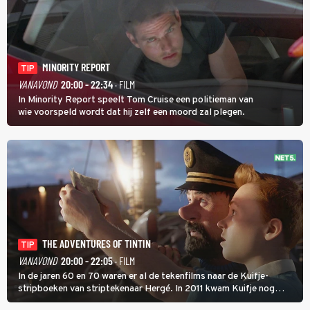
MINORITY REPORT
TIP
VANAVOND
20:00 - 22:34
· FILM
In Minority Report speelt Tom Cruise een politieman van
wie voorspeld wordt dat hij zelf een moord zal plegen.
THE ADVENTURES OF TINTIN
TIP
VANAVOND
20:00 - 22:05
· FILM
In de jaren 60 en 70 waren er al de tekenfilms naar de Kuifje-
stripboeken van striptekenaar Hergé. In 2011 kwam Kuifje nog
meer tot leven in The Adventures of Tintin van Steven Spielberg.