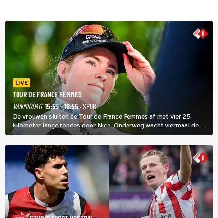
LIVE
TOUR DE FRANCE FEMMES
VANMIDDAG
15:55 - 18:55
· SPORT
De vrouwen sluiten de Tour de France Femmes af met vier 25
kilometer lange rondes door Nice. Onderweg wacht viermaal de
zware Col d'Èze. Aan de finish op de Promenade des Anglais krijgt
de eindwinnaar de laatste gele trui.
STUDIO SPORT VOETBAL