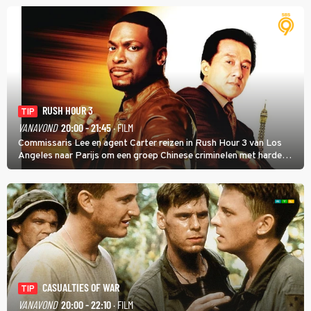
RUSH HOUR 3
TIP
VANAVOND
20:00 - 21:45
· FILM
Commissaris Lee en agent Carter reizen in Rush Hour 3 van Los
Angeles naar Parijs om een groep Chinese criminelen met harde
hand aan te pakken.
CASUALTIES OF WAR
TIP
VANAVOND
20:00 - 22:10
· FILM