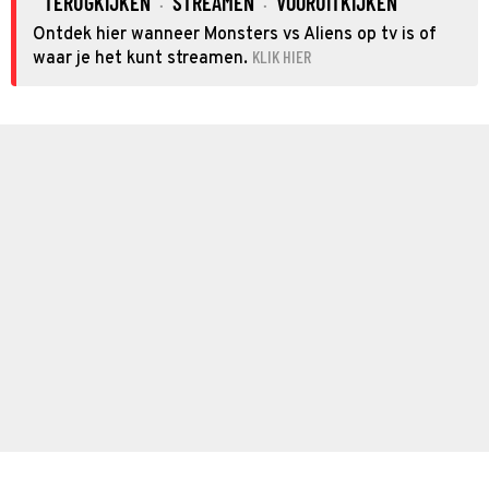
TERUGKIJKEN
STREAMEN
VOORUITKIJKEN
·
·
Ontdek hier wanneer Monsters vs Aliens op tv is of
KLIK HIER
waar je het kunt streamen.