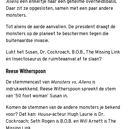
Aliens
een enkeltje naar een geheime overheidsbasis.
Daar zit ze opgesloten, samen met een paar andere
monsters.
Tot aliens de aarde aanvallen. De president draagt de
monsters op de planeet te beschermen tegen die
buitenaardse invasie.
Lukt het Susan, Dr. Cockroach, B.O.B., The Missing Link
en Insectosaurus de ruimteaanval af te slaan?
Reese Witherspoon
De stemmencast van
Monsters vs. Aliens
is
indrukwekkend. Reese Witherspoon spreekt de stem
van ‘50 foot woman’ Susan in.
Komen de stemmen van de andere monsters je bekend
voor? Dat kan:
House
-acteur Hugh Laurie is Dr.
Cockroach; Seth Rogen is B.O.B. en Will Arnett is The
Missing Link.