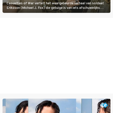
Casualties of War vertelt het waargebeurde verhaal van soldaat
Eriksson (Michael J. Fox) die getuige is van iets afschuwelijks
tijdens de Vietnamoorlog. Hij besluit uit de school te klappen.