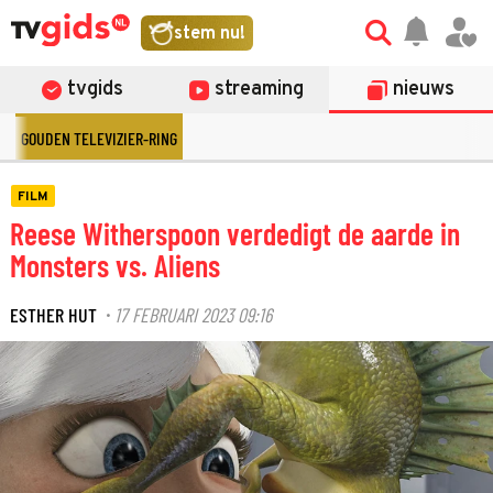
stem nu!
tvgids
streaming
nieuws
GOUDEN TELEVIZIER-RING
FILM
Reese Witherspoon verdedigt de aarde in
Monsters vs. Aliens
ESTHER HUT
17 FEBRUARI 2023 09:16
·