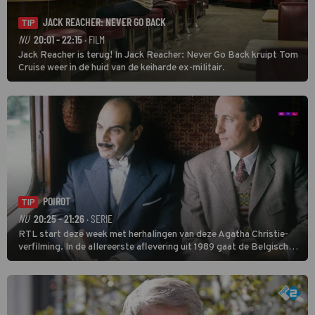
JACK REACHER: NEVER GO BACK
TIP
NU
20:01 - 22:15
· FILM
Jack Reacher is terug! In Jack Reacher: Never Go Back kruipt Tom
Cruise weer in de huid van de keiharde ex-militair.
POIROT
TIP
NU
20:25 - 21:26
· SERIE
RTL start deze week met herhalingen van deze Agatha Christie-
verfilming. In de allereerste aflevering uit 1989 gaat de Belgische
speurder op zoek naar een vermiste kok. Poirot raakt al snel
verwikkeld in een moordzaak. (HH)