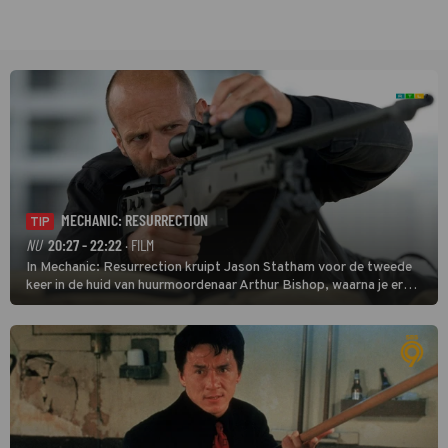
MECHANIC: RESURRECTION
TIP
NU
20:27 - 22:22
· FILM
In Mechanic: Resurrection kruipt Jason Statham voor de tweede
keer in de huid van huurmoordenaar Arthur Bishop, waarna je er
donder op kunt zeggen dat er van Bishops geplande pensioen niet
veel terechtkomt.