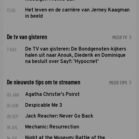
17:30
Het leven en de carrière van Jerney Kaagman
in beeld
De tv van gisteren
MEER TV
7 AUG
De TV van gisteren: De Bondgenoten-kijkers
halen uit naar Anouk, Diederik en Dominique
na besluit over Sayf: 'Hypocriet'
De nieuwste tips om te streamen
MEER TIPS
03 JAN
Agatha Christie's Poirot
01 JUN
Despicable Me 3
26 SEP
Jack Reacher: Never Go Back
18 JUL
Mechanic: Resurrection
14 JUL
Night at the Museum: Battle of the