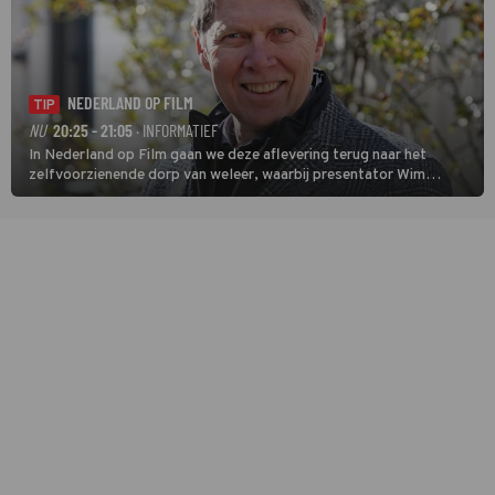
NEDERLAND OP FILM
TIP
NU
20:25 - 21:05
· INFORMATIEF
In Nederland op Film gaan we deze aflevering terug naar het
zelfvoorzienende dorp van weleer, waarbij presentator Wim
Daniëls de kijkers meeneemt op reis door de tijd aan de hand van
unieke amateurbeelden uit verschillende decennia. (HH)