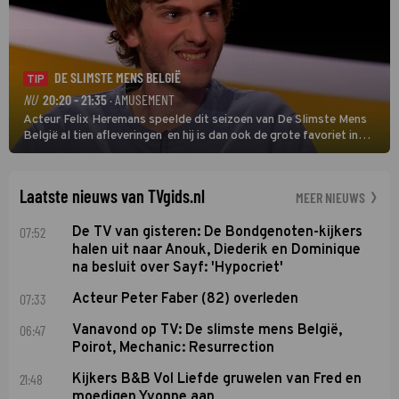
DE SLIMSTE MENS BELGIË
TIP
NU
20:20 - 21:35
· AMUSEMENT
Acteur Felix Heremans speelde dit seizoen van De Slimste Mens
België al tien afleveringen en hij is dan ook de grote favoriet in
deze seizoensfinale. En er is Nederlandse inbreng, want komiek
Soundos El Ahmadi neemt plaats aan de jurytafel.
Laatste nieuws van TVgids.nl
MEER NIEUWS
07:52
De TV van gisteren: De Bondgenoten-kijkers
halen uit naar Anouk, Diederik en Dominique
na besluit over Sayf: 'Hypocriet'
07:33
Acteur Peter Faber (82) overleden
06:47
Vanavond op TV: De slimste mens België,
Poirot, Mechanic: Resurrection
21:48
Kijkers B&B Vol Liefde gruwelen van Fred en
moedigen Yvonne aan