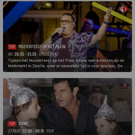
MUZIEKFEEST OP HET PLEIN
TIP
NU
20:35 - 21:30
· AMUSEMENT
Tijdens het Muziekfeest op het Plein zingen veel artiesten op de
Melkmarkt in Zwolle, waar er nauwelijks tijd is voor applaus. De
grootste namen zijn André Hazes, Jannes, René Froger en
natuurlijk Rutger van Barneveld met zijn hit Zwoele Zomernachten.
SIGNS
TIP
STRAKS
22:05 - 00:15
· FILM