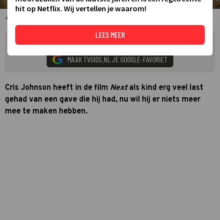
hit op Netflix. Wij vertellen je waarom!
Nicholas Cage
LEES MEER
Mis niets over Next. Voeg TVgids.nl als voorkeursbron toe in Google.
MAAK TVGIDS.NL JE GOOGLE-FAVORIET
Cris Johnson heeft in de film
Next
als kind erg veel last
gehad van een gave die hij had, nu wil hij er niets meer
mee te maken hebben.