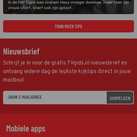
In de film Signs was Graham Hess vroeger dominee, maar toen zijn
vrouw stierf, stierf ook zijn geloof.
TOON MEER TIPS
Nieuwsbrief
Schrijf je in voor de gratis TVgids.nl nieuwsbrief en
ontvang iedere dag de leukste kijktips direct in jouw
mailbox!
AANMELDEN
Mobiele apps