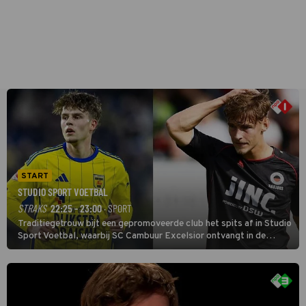
START
STUDIO SPORT VOETBAL
STRAKS
22:25 - 23:00
· SPORT
Traditiegetrouw bijt een gepromoveerde club het spits af in Studio
Sport Voetbal, waarbij SC Cambuur Excelsior ontvangt in de
eerste wedstrijd van het nieuwe Eredivisieseizoen. De nieuwe
oefenmeester is Johan Plat en hij wil aanvallend voetballen.