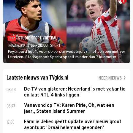
STUDIO SPORT VOETBAL
TIP
VANAVOND
18:55 - 20:00
· SPORT
Feyenoord hoeft voor de eerste wedstrijd van het seizoen niet ver
te reizen. Stadsgenoot Sparta speelt minder dan 7 kilometer
verderop. Feyenoord trok de Spaanse spits Nacho Ferri aan van
KVC Westerlo uit België.
Laatste nieuws van TVgids.nl
MEER NIEUWS
08:36
De TV van gisteren: Nederland is met vakantie
en laat RTL 4 links liggen
06:47
Vanavond op TV: Karen Pirie, Oh, wat een
jaar!, Staten Island Summer
17:05
Familie Jelies geeft update over nieuw groot
avontuur: 'Draai helemaal gevonden'