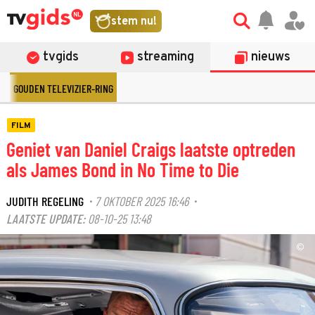
stem nu!
tvgids
streaming
nieuws
GOUDEN TELEVIZIER-RING
FILM
Geniet van Daniel Craigs laatste optreden
als James Bond in No Time to Die
JUDITH REGELING
7 OKTOBER 2025 16:46
·
·
LAATSTE UPDATE:
08-10-25 13:48
©