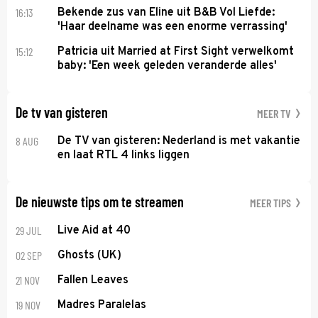
16:13
Bekende zus van Eline uit B&B Vol Liefde:
'Haar deelname was een enorme verrassing'
15:12
Patricia uit Married at First Sight verwelkomt
baby: 'Een week geleden veranderde alles'
De tv van gisteren
MEER TV
8 AUG
De TV van gisteren: Nederland is met vakantie
en laat RTL 4 links liggen
De nieuwste tips om te streamen
MEER TIPS
29 JUL
Live Aid at 40
02 SEP
Ghosts (UK)
21 NOV
Fallen Leaves
19 NOV
Madres Paralelas