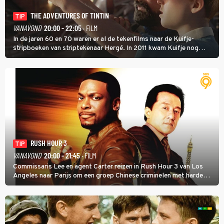
THE ADVENTURES OF TINTIN
TIP
VANAVOND
20:00 - 22:05
· FILM
In de jaren 60 en 70 waren er al de tekenfilms naar de Kuifje-
stripboeken van striptekenaar Hergé. In 2011 kwam Kuifje nog
meer tot leven in The Adventures of Tintin van Steven Spielberg.
RUSH HOUR 3
TIP
VANAVOND
20:00 - 21:45
· FILM
Commissaris Lee en agent Carter reizen in Rush Hour 3 van Los
Angeles naar Parijs om een groep Chinese criminelen met harde
hand aan te pakken.