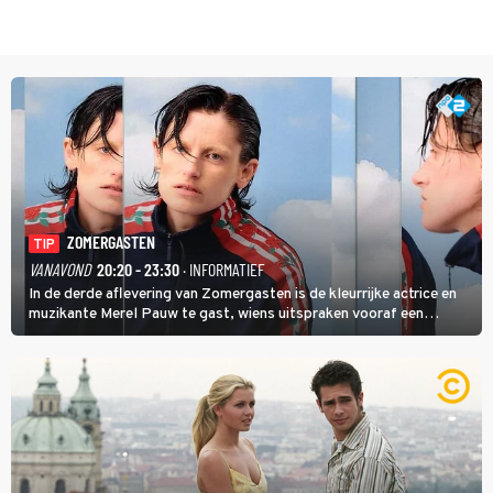
ZOMERGASTEN
TIP
VANAVOND
20:20 - 23:30
· INFORMATIEF
In de derde aflevering van Zomergasten is de kleurrijke actrice en
muzikante Merel Pauw te gast, wiens uitspraken vooraf een
boeiende avond beloven: 'Mijn ideale televisieavond is zoals mijn
identiteit: grenzeloos, absurd en vol angsten'.