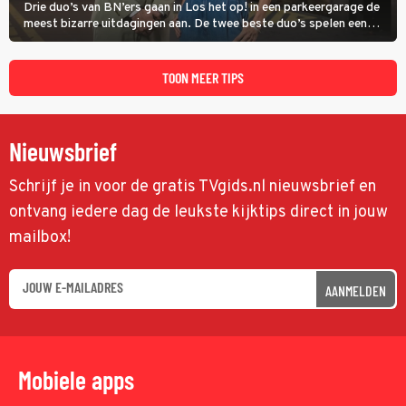
Drie duo’s van BN’ers gaan in Los het op! in een parkeergarage de
meest bizarre uitdagingen aan. De twee beste duo’s spelen een
onderlinge finale. Met in deze aflevering onder anderen cabaretiers
Nabil Aoulad Ayad en Annick Boer.
TOON MEER TIPS
Nieuwsbrief
Schrijf je in voor de gratis TVgids.nl nieuwsbrief en
ontvang iedere dag de leukste kijktips direct in jouw
mailbox!
AANMELDEN
Mobiele apps