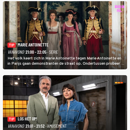
MARIE ANTOINETTE
TIP
VANAVOND
21:00 - 22:05
· SERIE
Het volk keert zich in Marie Antoinette tegen Marie Antoinette en
in Parijs gaan demonstranten de straat op. Ondertussen probeert
Marie Antoinette landgoed Saint-Cloud te kopen. Ze wil daar haar
kinderen veilig laten opgroeien.
LOS HET OP!
TIP
VANAVOND
21:01 - 21:52
· AMUSEMENT