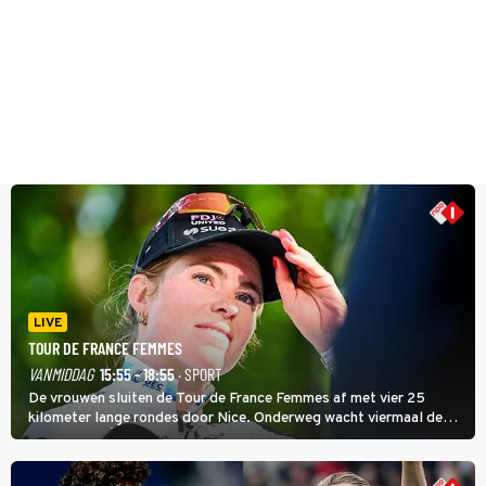
LIVE
TOUR DE FRANCE FEMMES
VANMIDDAG
15:55 - 18:55
· SPORT
De vrouwen sluiten de Tour de France Femmes af met vier 25
kilometer lange rondes door Nice. Onderweg wacht viermaal de
zware Col d'Èze. Aan de finish op de Promenade des Anglais krijgt
de eindwinnaar de laatste gele trui.