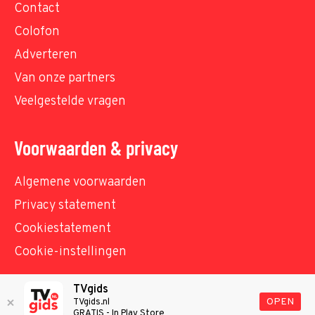
Contact
Colofon
Adverteren
Van onze partners
Veelgestelde vragen
Voorwaarden & privacy
Algemene voorwaarden
Privacy statement
Cookiestatement
Cookie-instellingen
TVgids
© TVgids.nl 2026 - All rights reserved. No text and
OPEN
TVgids.nl
GRATIS - In Play Store