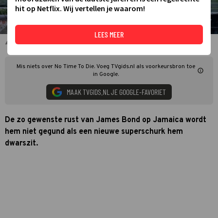
hit op Netflix. Wij vertellen je waarom!
LEES MEER
No Time to Die
Mis niets over No Time To Die. Voeg TVgids.nl als voorkeursbron toe
in Google.
MAAK TVGIDS.NL JE GOOGLE-FAVORIET
De zo gewenste rust van James Bond op Jamaica wordt
hem niet gegund als een nieuwe superschurk hem
dwarszit.