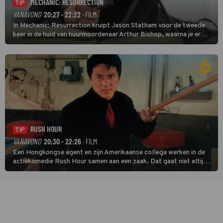
MECHANIC: RESURRECTION
TIP
VANAVOND
20:27 - 22:22
· FILM
In Mechanic: Resurrection kruipt Jason Statham voor de tweede
keer in de huid van huurmoordenaar Arthur Bishop, waarna je er
donder op kunt zeggen dat er van Bishops geplande pensioen niet
veel terechtkomt.
RUSH HOUR
TIP
VANAVOND
20:30 - 22:26
· FILM
Een Hongkongse agent en zijn Amerikaanse collega werken in de
actiekomedie Rush Hour samen aan een zaak. Dat gaat niet altijd
van een leien dakje.