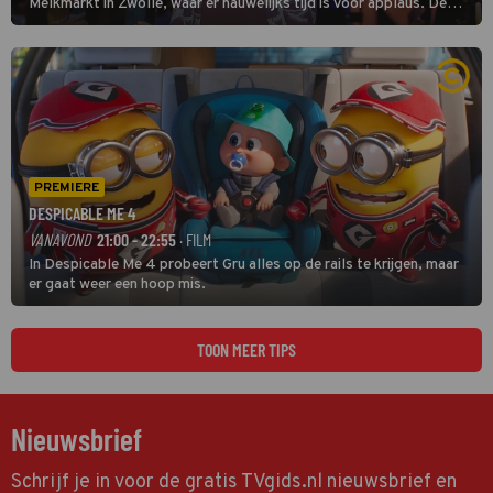
Melkmarkt in Zwolle, waar er nauwelijks tijd is voor applaus. De
grootste namen zijn André Hazes, Jannes, René Froger en
natuurlijk Rutger van Barneveld met zijn hit Zwoele Zomernachten.
PREMIERE
DESPICABLE ME 4
VANAVOND
21:00 - 22:55
· FILM
In Despicable Me 4 probeert Gru alles op de rails te krijgen, maar
er gaat weer een hoop mis.
TOON MEER TIPS
Nieuwsbrief
Schrijf je in voor de gratis TVgids.nl nieuwsbrief en