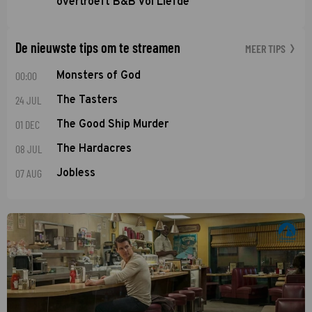
overtroeft B&B Vol Liefde
De nieuwste tips om te streamen
MEER TIPS
00:00
Monsters of God
24 JUL
The Tasters
01 DEC
The Good Ship Murder
08 JUL
The Hardacres
07 AUG
Jobless