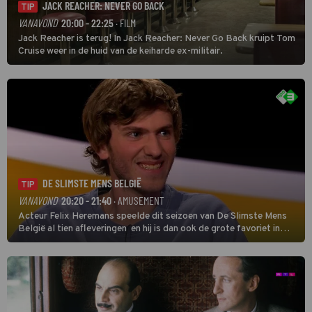
JACK REACHER: NEVER GO BACK
TIP
VANAVOND
20:00 - 22:25
· FILM
Jack Reacher is terug! In Jack Reacher: Never Go Back kruipt Tom
Cruise weer in de huid van de keiharde ex-militair.
DE SLIMSTE MENS BELGIË
TIP
VANAVOND
20:20 - 21:40
· AMUSEMENT
Acteur Felix Heremans speelde dit seizoen van De Slimste Mens
België al tien afleveringen en hij is dan ook de grote favoriet in
deze seizoensfinale. En er is Nederlandse inbreng, want komiek
Soundos El Ahmadi neemt plaats aan de jurytafel.