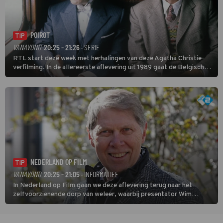
POIROT
TIP
VANAVOND
20:25 - 21:26
· SERIE
RTL start deze week met herhalingen van deze Agatha Christie-
verfilming. In de allereerste aflevering uit 1989 gaat de Belgische
speurder op zoek naar een vermiste kok. Poirot raakt al snel
verwikkeld in een moordzaak. (HH)
NEDERLAND OP FILM
TIP
VANAVOND
20:25 - 21:05
· INFORMATIEF
In Nederland op Film gaan we deze aflevering terug naar het
zelfvoorzienende dorp van weleer, waarbij presentator Wim
Daniëls de kijkers meeneemt op reis door de tijd aan de hand van
unieke amateurbeelden uit verschillende decennia. (HH)