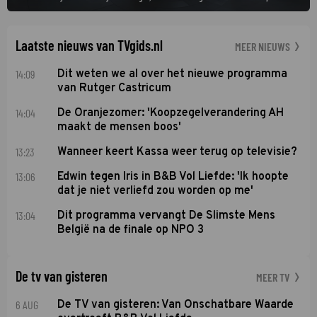
het rechte pad maakte, ook op dat pad weet te blijven.
Laatste nieuws van TVgids.nl
MEER NIEUWS
14:09
Dit weten we al over het nieuwe programma
van Rutger Castricum
14:04
De Oranjezomer: 'Koopzegelverandering AH
maakt de mensen boos'
13:23
Wanneer keert Kassa weer terug op televisie?
13:06
Edwin tegen Iris in B&B Vol Liefde: 'Ik hoopte
dat je niet verliefd zou worden op me'
13:04
Dit programma vervangt De Slimste Mens
België na de finale op NPO 3
De tv van gisteren
MEER TV
6 AUG
De TV van gisteren: Van Onschatbare Waarde