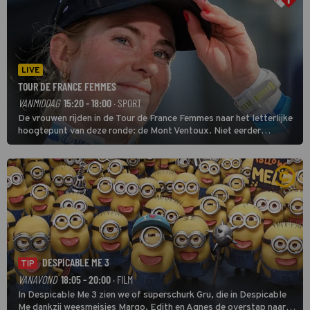
LIVE
TOUR DE FRANCE FEMMES
VANMIDDAG
15:20 - 18:00
· SPORT
De vrouwen rijden in de Tour de France Femmes naar het letterlijke
hoogtepunt van deze ronde: de Mont Ventoux. Niet eerder
finishten de vrouwen voor deze koers op deze kale col uit de
buitencategorie. De aanloop naar de slotklim is vlak.
DESPICABLE ME 3
TIP
VANAVOND
18:05 - 20:00
· FILM
In Despicable Me 3 zien we of superschurk Gru, die in Despicable
Me dankzij weesmeisjes Margo, Edith en Agnes de overstap naar