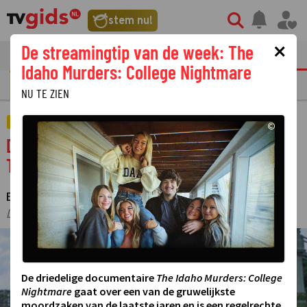
stem nu!
×
De streamingtip van de week: The
tvgids
streaming
nieuws
Idaho Murders: College Nightmare
GOUDEN TELEVIZIER-RING
NU TE ZIEN
FILM
©
Daniel Craig neemt afscheid van 007 in No
Time to Die
ESTHER HUT
28 NOVEMBER 2024 12:45
·
·
LAATSTE UPDATE:
28-11-24 19:37
©
De driedelige documentaire
The Idaho Murders: College
Nightmare
gaat over een van de gruwelijkste
moordzaken van de laatste jaren en is een regelrechte