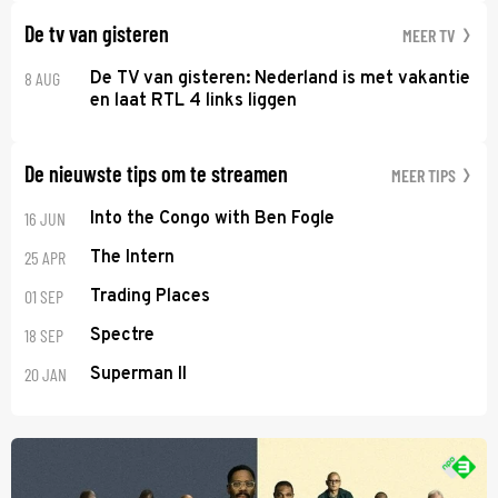
De tv van gisteren
MEER TV
8 AUG
De TV van gisteren: Nederland is met vakantie
en laat RTL 4 links liggen
De nieuwste tips om te streamen
MEER TIPS
16 JUN
Into the Congo with Ben Fogle
25 APR
The Intern
01 SEP
Trading Places
18 SEP
Spectre
20 JAN
Superman II