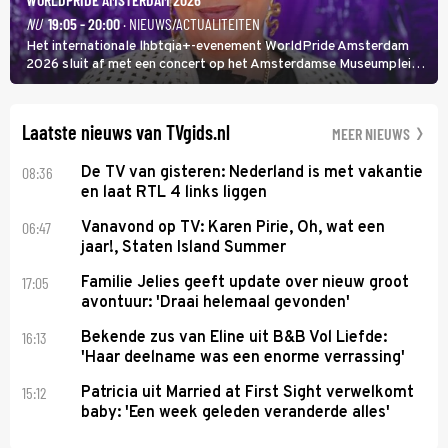
NU
19:05 - 20:00
· NIEUWS/ACTUALITEITEN
Het internationale lhbtqia+-evenement WorldPride Amsterdam
2026 sluit af met een concert op het Amsterdamse Museumplein.
Anita Doth is een van de optredende artiesten. In de jaren 90
veroverde ze de wereld als zangeres van 2Unlimited.
Laatste nieuws van TVgids.nl
MEER NIEUWS
08:36
De TV van gisteren: Nederland is met vakantie
en laat RTL 4 links liggen
06:47
Vanavond op TV: Karen Pirie, Oh, wat een
jaar!, Staten Island Summer
17:05
Familie Jelies geeft update over nieuw groot
avontuur: 'Draai helemaal gevonden'
16:13
Bekende zus van Eline uit B&B Vol Liefde:
'Haar deelname was een enorme verrassing'
15:12
Patricia uit Married at First Sight verwelkomt
baby: 'Een week geleden veranderde alles'