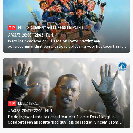
POLICE ACADEMY 4: CITIZENS ON PATROL
TIP
STRAKS
20:00 - 21:42
· FILM
In Police Academy 4: Citizens on Patrol verzint een
politiecommandant een creatieve oplossing voor het tekort aan
agenten.
COLLATERAL
TIP
STRAKS
20:01 - 22:10
· FILM
De doorgewinterde taxichauffeur Max (Jamie Foxx) krijgt in
Collateral een absolute ‘bad guy’ als passagier. Vincent (Tom
Cruise) heeft hem nodig om hem de stad door te loodsen om een