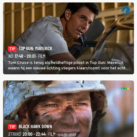
TOP GUN: MAVERICK
TIP
NU
17:48 - 20:01
· FILM
Tom Cruise is terug als heldhaftige piloot in Top Gun: Maverick
waarin hij een nieuwe lichting vliegers klaarstoomt voor het echte
werk.
BLACK HAWK DOWN
TIP
STRAKS
20:00 - 22:44
· FILM