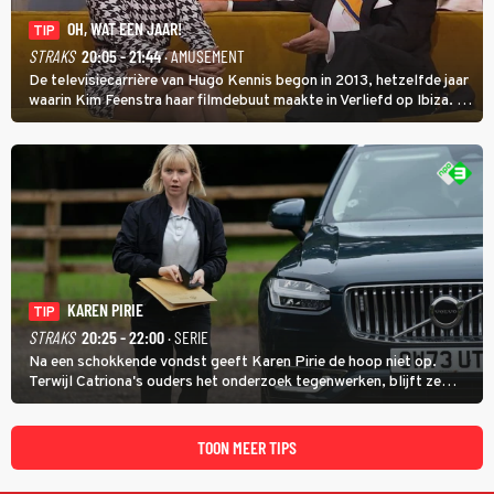
OH, WAT EEN JAAR!
TIP
STRAKS
20:05 - 21:44
· AMUSEMENT
De televisiecarrière van Hugo Kennis begon in 2013, hetzelfde jaar
waarin Kim Feenstra haar filmdebuut maakte in Verliefd op Ibiza. In
Oh, Wat een Jaar! wordt duidelijk wat ze nog meer weten van het
jaar waarin ze allebei eindtwintigers waren.
KAREN PIRIE
TIP
STRAKS
20:25 - 22:00
· SERIE
Na een schokkende vondst geeft Karen Pirie de hoop niet op.
Terwijl Catriona's ouders het onderzoek tegenwerken, blijft ze
speuren naar Adam. In deze slotaflevering van Karen Pirie leidt het
spoor via Frankrijk en Italië naar Malta.
TOON MEER TIPS