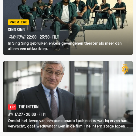
PREMIERE
SING SING
VANAVOND
22:00 - 23:50
· FILM
In Sing Sing gebruiken enkele gevangenen theater als meer dan
alleen een uitlaatklep.
THE INTERN
TIP
NU
17:27 - 20:00
· FILM
Omdat het leven van een pensionado toch niet is wat hij ervan had
verwacht, gaat weduwnaar Ben in de film The Intern stage lopen
bij de hippe webwinkel van Jules, wat een gouden zet blijkt te zijn.