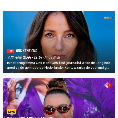
ONS KENT ONS
TIP
VANAVOND
21:44 - 22:34
· AMUSEMENT
In het programma Ons Kent Ons test journalist Anke de Jong hoe
goed zij de gemiddelde Nederlander kent, waarbij de voormalig
hoofdredacteur van modebladen Glamour en Elle het samen met
rapper Keizer opneemt tegen Edson da Graça en Marc-Marie
Huijbregts.
LIVE
WORLDPRIDE AMSTERDAM 2026