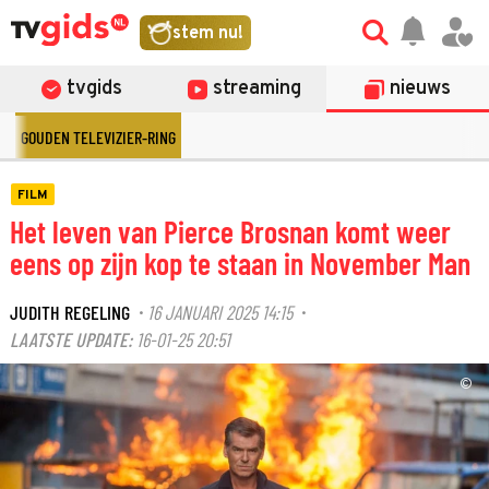
stem nu!
tvgids
streaming
nieuws
GOUDEN TELEVIZIER-RING
FILM
Het leven van Pierce Brosnan komt weer
eens op zijn kop te staan in November Man
JUDITH REGELING
16 JANUARI 2025 14:15
·
·
LAATSTE UPDATE:
16-01-25 20:51
©