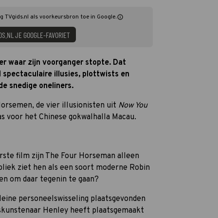
g TVgids.nl als voorkeursbron toe in Google.
DS.NL JE GOOGLE-FAVORIET
der waar zijn voorganger stopte. Dat
spectaculaire illusies, plottwists en
de snedige oneliners.
orsemen, de vier illusionisten uit
Now You
gas voor het Chinese gokwalhalla Macau.
erste film zijn The Four Horseman alleen
liek ziet hen als een soort moderne Robin
en om daar tegenin te gaan?
leine personeelswisseling plaatsgevonden
skunstenaar Henley heeft plaatsgemaakt