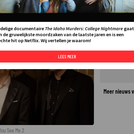
pnieuw de sterren van de hemel
LAATSTE UPDATE:
22-05-26 09:45
·
edelige documentaire
The Idaho Murders: College Nightmare
gaat
n de gruwelijkste moordzaken van de laatste jaren en is een
chte hit op Netflix. Wij vertellen je waarom!
©
LEES MEER
Meer nieuws v
You See Me 2