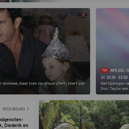
NPO DOC: T
TIP
NU
22:10 - 23:50
 dominee, maar toen zijn vrouw stierf, stierf ook
Met bijdragen va
Doc: Taylor een 
Swift. De singer
sterren van onze 
MEER NIEUWS
ondgenoten-
k, Diederik en