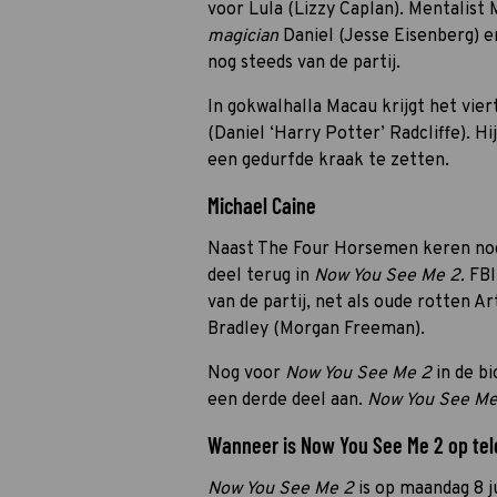
voor Lula (Lizzy Caplan). Mentalist
magician
Daniel (Jesse Eisenberg) e
nog steeds van de partij.
In gokwalhalla Macau krijgt het vie
(Daniel ‘Harry Potter’ Radcliffe). 
een gedurfde kraak te zetten.
Michael Caine
Naast The Four Horsemen keren nog
deel terug in
Now You See Me 2.
FBI
van de partij, net als oude rotten A
Bradley (Morgan Freeman).
Nog voor
Now You See Me 2
in de b
een derde deel aan.
Now You See Me
Wanneer is Now You See Me 2 op tele
Now You See Me 2
is op maandag 8 j