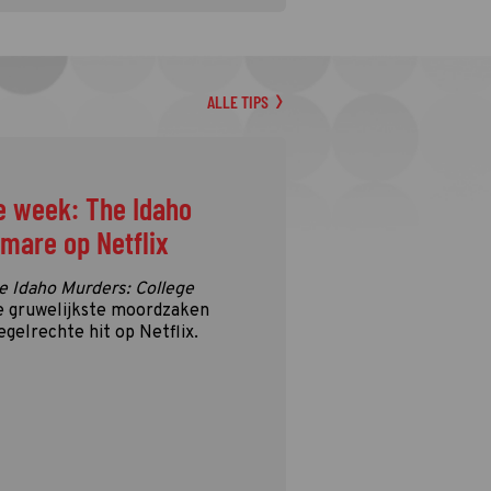
ALLE TIPS
e week: The Idaho
tmare op Netflix
e Idaho Murders: College
e gruwelijkste moordzaken
egelrechte hit op Netflix.