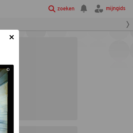
mijngids
zoeken
×
©