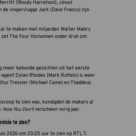
 Merritt (Woody Harrelson),
street
n de vingervlugge Jack (Dave Franco) zijn
rtal te maken met miljardair Walter Mabry
Hij zet The Four Horsemen onder druk om
 meer bekende gezichten uit het eerste
-agent Dylan Rhodes (Mark Ruffalo) is weer
rthur Tressler (Michael Caine) en Thaddeus
ioscoop te zien was, kondigden de makers al
: Now You Don't
verscheen vorig jaar.
visie te zien?
uni 2026 om 20:25 uur te zien op RTL 7.