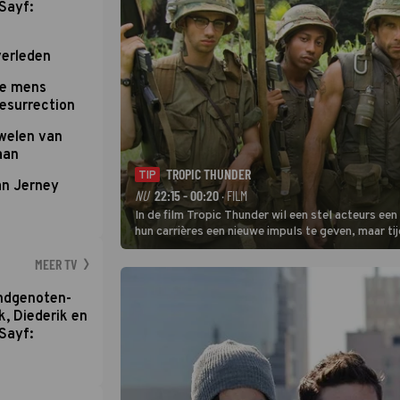
Sayf:
verleden
te mens
Resurrection
uwelen van
aan
TROPIC THUNDER
TIP
an Jerney
NU
22:15 - 00:20
· FILM
In de film Tropic Thunder wil een stel acteurs ee
hun carrières een nieuwe impuls te geven, maar ti
Vietnam komen ze in een oorlog tussen twee dru
MEER TV
ondgenoten-
k, Diederik en
Sayf: