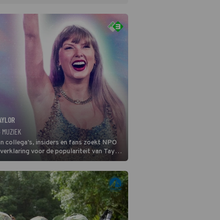
AYLOR
· MUZIEK
n collega's, insiders en fans zoekt NPO
verklaring voor de populariteit van Taylor
-songwriter is een van de succesvolste
tijd en een inspiratie voor velen. (HH)