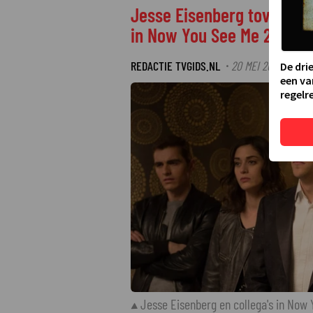
Jesse Eisenberg tovert o
in Now You See Me 2
REDACTIE TVGIDS.NL
20 MEI 2026 22:22
·
De dri
een va
regelre
Jesse Eisenberg en collega's in Now 