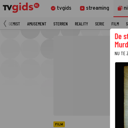
tvgids
streaming
n
N
GEMIST
AMUSEMENT
STERREN
REALITY
SERIE
FILM
S
De s
Murd
NU TE 
FILM