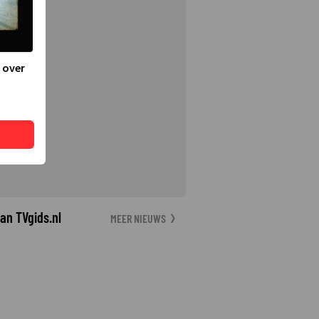
 over
an TVgids.nl
MEER NIEUWS