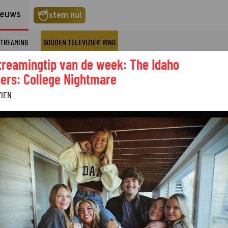
ieuws
stem nu!
TREAMING
GOUDEN TELEVIZIER-RING
treamingtip van de week: The Idaho
ers: College Nightmare
ZIEN