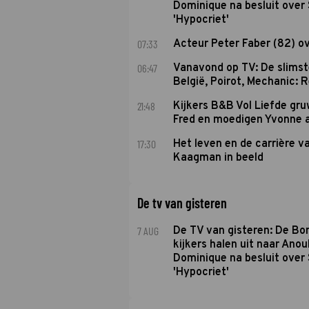
Dominique na besluit over 
'Hypocriet'
07:33
Acteur Peter Faber (82) o
06:47
Vanavond op TV: De slims
België, Poirot, Mechanic: 
21:48
Kijkers B&B Vol Liefde gr
Fred en moedigen Yvonne 
17:30
Het leven en de carrière v
Kaagman in beeld
De tv van gisteren
7 AUG
De TV van gisteren: De B
kijkers halen uit naar Anou
Dominique na besluit over 
'Hypocriet'