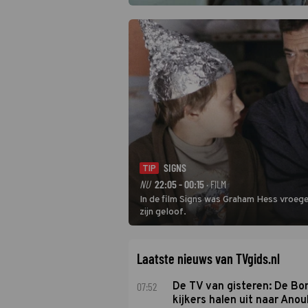
SIGNS
TIP
NU
22:05 - 00:15
· FILM
In de film Signs was Graham Hess vroeger
zijn geloof.
Laatste nieuws van TVgids.nl
07:52
De TV van gisteren: De B
kijkers halen uit naar Anou