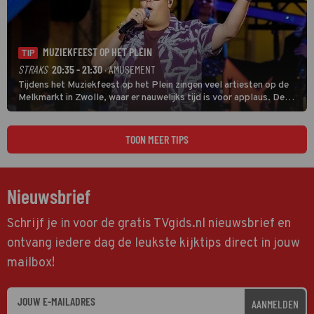
MUZIEKFEEST OP HET PLEIN
TIP
STRAKS
20:35 - 21:30
· AMUSEMENT
Tijdens het Muziekfeest op het Plein zingen veel artiesten op de
Melkmarkt in Zwolle, waar er nauwelijks tijd is voor applaus. De
grootste namen zijn André Hazes, Jannes, René Froger en
natuurlijk Rutger van Barneveld met zijn hit Zwoele Zomernachten.
TOON MEER TIPS
Nieuwsbrief
Schrijf je in voor de gratis TVgids.nl nieuwsbrief en
ontvang iedere dag de leukste kijktips direct in jouw
mailbox!
AANMELDEN