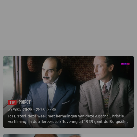
POIROT
TIP
STRAKS
20:25 - 21:26
· SERIE
RTL start deze week met herhalingen van deze Agatha Christie-
verfilming. In de allereerste aflevering uit 1989 gaat de Belgische
speurder op zoek naar een vermiste kok. Poirot raakt al snel
verwikkeld in een moordzaak. (HH)