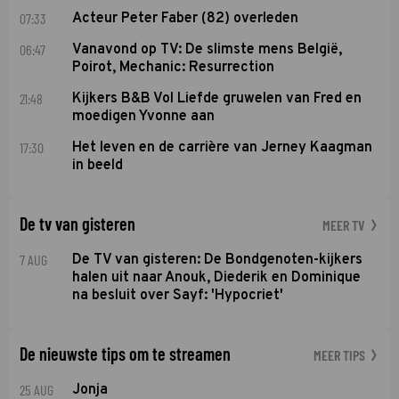
07:33
Acteur Peter Faber (82) overleden
06:47
Vanavond op TV: De slimste mens België,
Poirot, Mechanic: Resurrection
21:48
Kijkers B&B Vol Liefde gruwelen van Fred en
moedigen Yvonne aan
17:30
Het leven en de carrière van Jerney Kaagman
in beeld
De tv van gisteren
MEER TV
7 AUG
De TV van gisteren: De Bondgenoten-kijkers
halen uit naar Anouk, Diederik en Dominique
na besluit over Sayf: 'Hypocriet'
De nieuwste tips om te streamen
MEER TIPS
25 AUG
Jonja