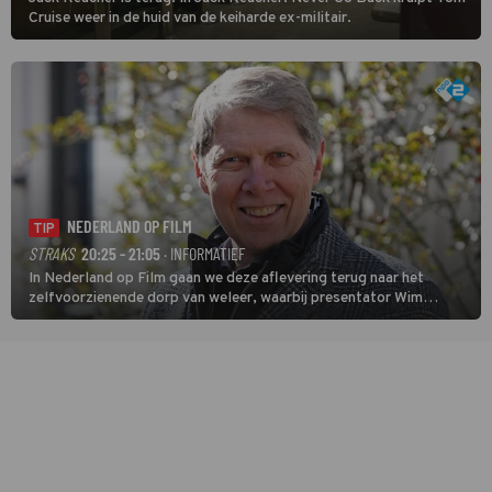
Cruise weer in de huid van de keiharde ex-militair.
NEDERLAND OP FILM
TIP
STRAKS
20:25 - 21:05
· INFORMATIEF
In Nederland op Film gaan we deze aflevering terug naar het
zelfvoorzienende dorp van weleer, waarbij presentator Wim
Daniëls de kijkers meeneemt op reis door de tijd aan de hand van
unieke amateurbeelden uit verschillende decennia. (HH)