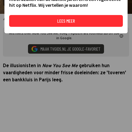
hit op Netflix. Wij vertellen je waarom!
Now You See Me
LEES MEER
Mis niets over Now You See Me. Voeg TVgids.nl als voorkeursbron toe
in Google.
MAAK TVGIDS.NL JE GOOGLE-FAVORIET
De illusionisten in
Now You See Me
gebruiken hun
vaardigheden voor minder frisse doeleinden: ze 'toveren'
een bankkluis in Parijs leeg.