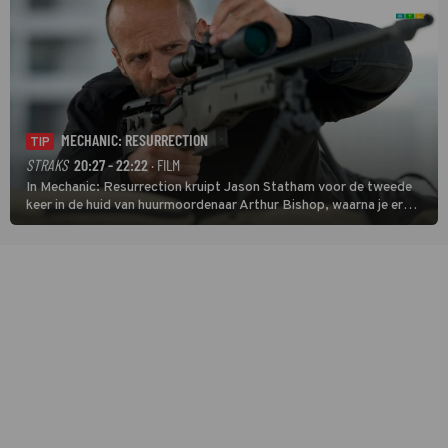
MECHANIC: RESURRECTION
TIP
STRAKS
20:27 - 22:22
· FILM
In Mechanic: Resurrection kruipt Jason Statham voor de tweede
keer in de huid van huurmoordenaar Arthur Bishop, waarna je er
donder op kunt zeggen dat er van Bishops geplande pensioen niet
veel terechtkomt.