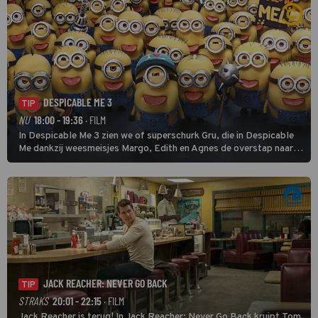
DESPICABLE ME 3
TIP
NU
18:00 - 19:36
· FILM
In Despicable Me 3 zien we of superschurk Gru, die in Despicable
Me dankzij weesmeisjes Margo, Edith en Agnes de overstap naar
het rechte pad maakte, ook op dat pad weet te blijven.
JACK REACHER: NEVER GO BACK
TIP
STRAKS
20:01 - 22:15
· FILM
Jack Reacher is terug! In Jack Reacher: Never Go Back kruipt Tom