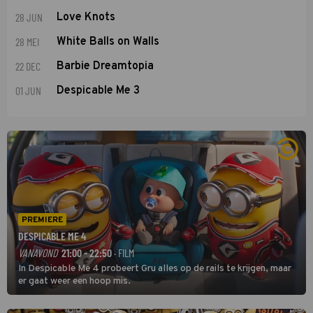
28 JUN
Love Knots
28 MEI
White Balls on Walls
22 DEC
Barbie Dreamtopia
01 JUN
Despicable Me 3
PREMIERE
DESPICABLE ME 4
VANAVOND
21:00 - 22:50
· FILM
In Despicable Me 4 probeert Gru alles op de rails te krijgen, maar
er gaat weer een hoop mis.