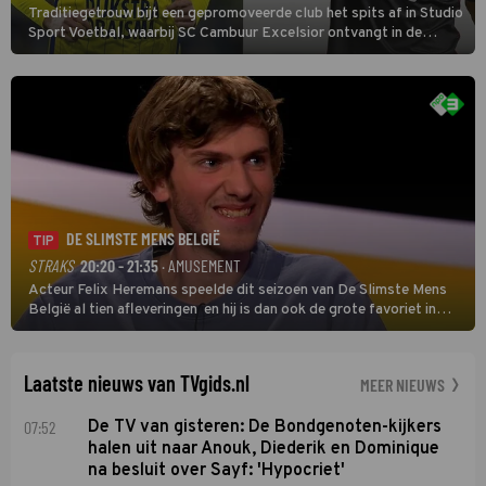
Traditiegetrouw bijt een gepromoveerde club het spits af in Studio
Sport Voetbal, waarbij SC Cambuur Excelsior ontvangt in de
eerste wedstrijd van het nieuwe Eredivisieseizoen. De nieuwe
oefenmeester is Johan Plat en hij wil aanvallend voetballen.
DE SLIMSTE MENS BELGIË
TIP
STRAKS
20:20 - 21:35
· AMUSEMENT
Acteur Felix Heremans speelde dit seizoen van De Slimste Mens
België al tien afleveringen en hij is dan ook de grote favoriet in
deze seizoensfinale. En er is Nederlandse inbreng, want komiek
Soundos El Ahmadi neemt plaats aan de jurytafel.
Laatste nieuws van TVgids.nl
MEER NIEUWS
07:52
De TV van gisteren: De Bondgenoten-kijkers
halen uit naar Anouk, Diederik en Dominique
na besluit over Sayf: 'Hypocriet'