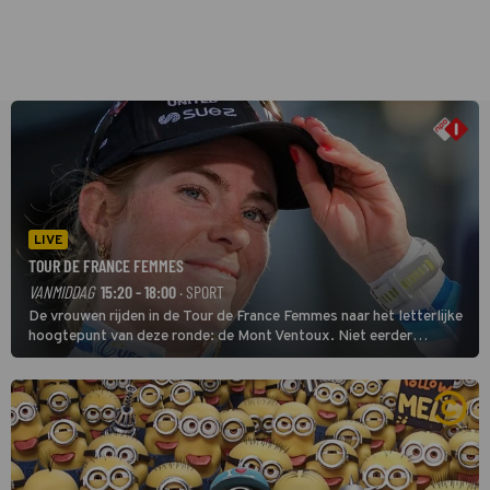
LIVE
TOUR DE FRANCE FEMMES
VANMIDDAG
15:20 - 18:00
· SPORT
De vrouwen rijden in de Tour de France Femmes naar het letterlijke
hoogtepunt van deze ronde: de Mont Ventoux. Niet eerder
finishten de vrouwen voor deze koers op deze kale col uit de
buitencategorie. De aanloop naar de slotklim is vlak.