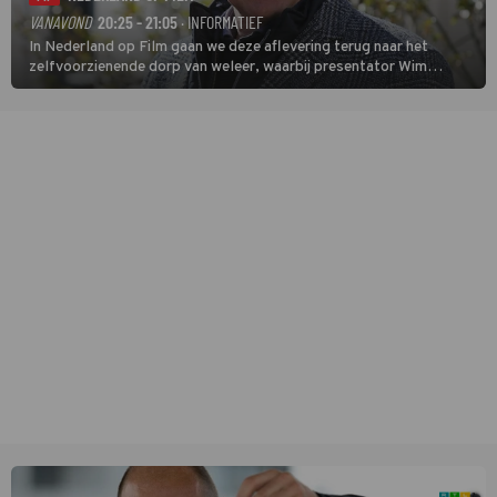
VANAVOND
20:25 - 21:05
· INFORMATIEF
In Nederland op Film gaan we deze aflevering terug naar het
zelfvoorzienende dorp van weleer, waarbij presentator Wim
Daniëls de kijkers meeneemt op reis door de tijd aan de hand van
unieke amateurbeelden uit verschillende decennia. (HH)