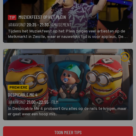
MUZIEKFEEST OP HET PLEIN
TIP
VANAVOND
20:35 - 21:30
· AMUSEMENT
Tijdens het Muziekfeest op het Plein zingen veel artiesten op de
Melkmarkt in Zwolle, waar er nauwelijks tijd is voor applaus. De
grootste namen zijn André Hazes, Jannes, René Froger en
natuurlijk Rutger van Barneveld met zijn hit Zwoele Zomernachten.
PREMIERE
DESPICABLE ME 4
VANAVOND
21:00 - 22:55
· FILM
In Despicable Me 4 probeert Gru alles op de rails te krijgen, maar
er gaat weer een hoop mis.
TOON MEER TIPS