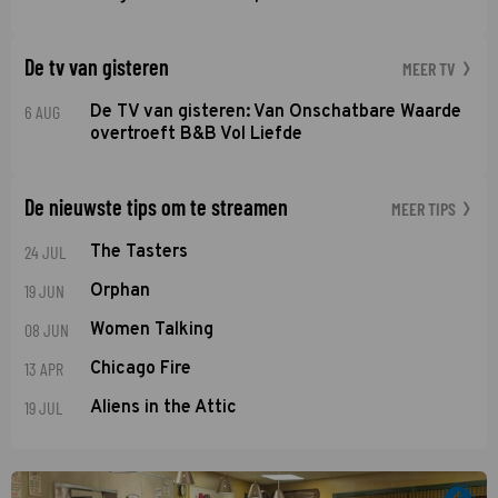
De tv van gisteren
MEER TV
6 AUG
De TV van gisteren: Van Onschatbare Waarde
overtroeft B&B Vol Liefde
De nieuwste tips om te streamen
MEER TIPS
24 JUL
The Tasters
19 JUN
Orphan
08 JUN
Women Talking
13 APR
Chicago Fire
19 JUL
Aliens in the Attic