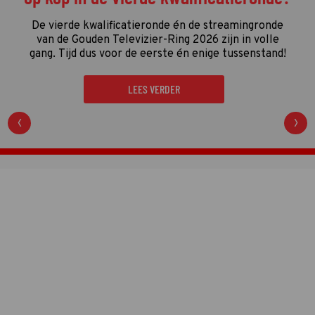
Netflix
De driedelige documentaire
The Idaho Murders:
College Nightmare
gaat over een van de gruwelijkste
moordzaken van de laatste jaren en is een
regelrechte hit op Netflix.
LEES VERDER