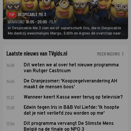
DESPICABLE ME 3
TIP
VANAVOND
18:05 - 20:00
· FILM
In Despicable Me 3 zien we of superschurk Gru, die in Despicable
Me dankzij weesmeisjes Margo, Edith en Agnes de overstap naar
het rechte pad maakte, ook op dat pad weet te blijven.
Laatste nieuws van TVgids.nl
MEER NIEUWS
14:09
Dit weten we al over het nieuwe programma
van Rutger Castricum
14:04
De Oranjezomer: 'Koopzegelverandering AH
maakt de mensen boos'
13:23
Wanneer keert Kassa weer terug op televisie?
13:06
Edwin tegen Iris in B&B Vol Liefde: 'Ik hoopte
dat je niet verliefd zou worden op me'
13:04
Dit programma vervangt De Slimste Mens
België na de finale op NPO 3