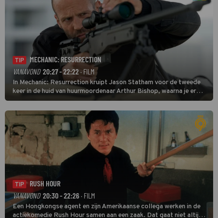
MECHANIC: RESURRECTION
TIP
VANAVOND
20:27 - 22:22
· FILM
In Mechanic: Resurrection kruipt Jason Statham voor de tweede
keer in de huid van huurmoordenaar Arthur Bishop, waarna je er
donder op kunt zeggen dat er van Bishops geplande pensioen niet
veel terechtkomt.
RUSH HOUR
TIP
VANAVOND
20:30 - 22:26
· FILM
Een Hongkongse agent en zijn Amerikaanse collega werken in de
actiekomedie Rush Hour samen aan een zaak. Dat gaat niet altijd