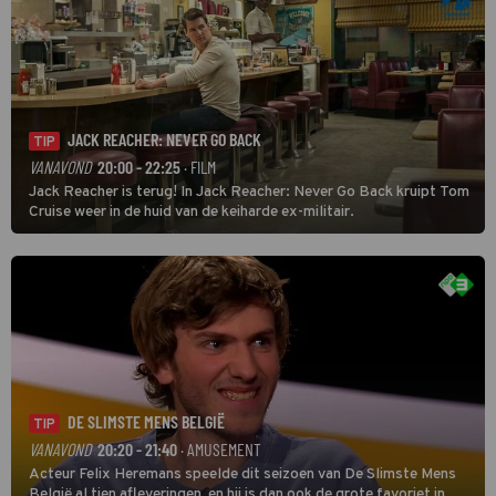
JACK REACHER: NEVER GO BACK
TIP
VANAVOND
20:00 - 22:25
· FILM
Jack Reacher is terug! In Jack Reacher: Never Go Back kruipt Tom
Cruise weer in de huid van de keiharde ex-militair.
DE SLIMSTE MENS BELGIË
TIP
VANAVOND
20:20 - 21:40
· AMUSEMENT
Acteur Felix Heremans speelde dit seizoen van De Slimste Mens
België al tien afleveringen en hij is dan ook de grote favoriet in