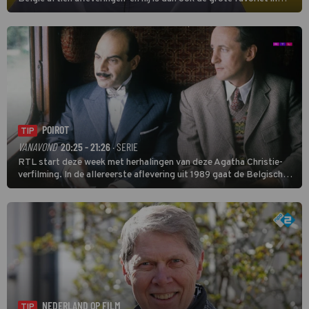
deze seizoensfinale. En er is Nederlandse inbreng, want komiek
Soundos El Ahmadi neemt plaats aan de jurytafel.
POIROT
TIP
VANAVOND
20:25 - 21:26
· SERIE
RTL start deze week met herhalingen van deze Agatha Christie-
verfilming. In de allereerste aflevering uit 1989 gaat de Belgische
speurder op zoek naar een vermiste kok. Poirot raakt al snel
verwikkeld in een moordzaak. (HH)
NEDERLAND OP FILM
TIP