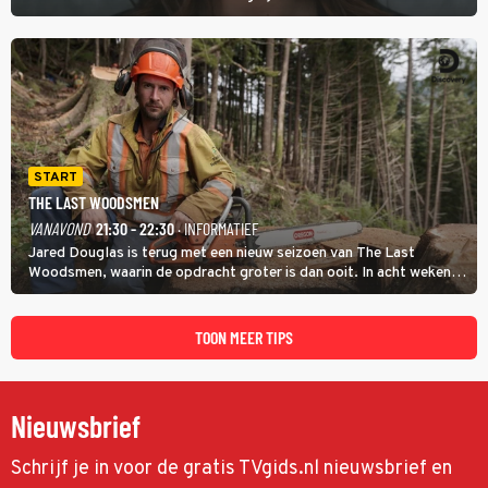
vragen beantwoorden in verschillende categorieën. De beste
speler gaat direct door naar de finaleweek.
START
THE LAST WOODSMEN
VANAVOND
21:30 - 22:30
· INFORMATIEF
Jared Douglas is terug met een nieuw seizoen van The Last
Woodsmen, waarin de opdracht groter is dan ooit. In acht weken
tijd probeert hij een miljoen dollar bij elkaar te vergaren om de
toekomst van het houthakkersbedrijf te verzekeren.
TOON MEER TIPS
Nieuwsbrief
Schrijf je in voor de gratis TVgids.nl nieuwsbrief en