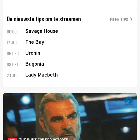
De nieuwste tips om te streamen
MEER TIPS
00:00
Savage House
17 JUL
The Bay
05 DEC
Urchin
08 OKT
Bugonia
20 JUL
Lady Macbeth
THE HUNT FOR RED OCTOBER