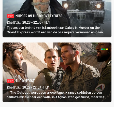
MURDER ON THE ORIENT EXPRESS
TIP
VANAVOND
20:26 - 22:35
· FILM
Tijdens een treinrit van Istanboel naar Calais in Murder on the
Orient Express wordt een van de passagiers vermoord en gaan
detective Hercule Poirot en zijn snor uitzoeken wie van de andere
treinreizigers de dader is.
THE OUTPOST
TIP
VANAVOND
20:27 - 22:57
· FILM
In The Outpost wordt een groep Amerikaanse soldaten op een
heilloze missie naar een vallei in Afghanistan gestuurd, maar wie
overleeft daar een aanval?