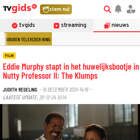
stem nu!
tvgids
streaming
nieuws
GOUDEN TELEVIZIER-RING
FILM
Eddie Murphy stapt in het huwelijksbootje in
Nutty Professor II: The Klumps
JUDITH REGELING
19 DECEMBER 2024 14:16
·
·
LAATSTE UPDATE:
20-12-24 10:14
©