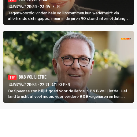
VANAVOND
20:30 - 23:04
· FILM
Tegenwoordig vinden hele volksstammen hun wederhelft via
allerhande datingapps, maar in de jaren 90 stond internetdating
nog in de kinderschoenen. In de film You've Got Mail zie je dat
terug.
B&B VOL LIEFDE
TIP
VANAVOND
20:53 - 22:21
· AMUSEMENT
De Spaanse zon blijkt goed voor de liefde in B&B Vol Liefde. Het
land bracht al veel moois voor eerdere B&B-eigenaren en hun
partners. Ook Paul runt zijn gastenverblijf in Spanje. De 62-jarige
weduwnaar stuurt aan op een nieuw hoofdstuk.