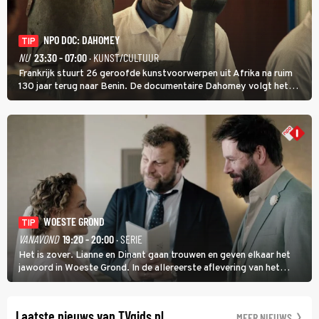
NPO DOC: DAHOMEY
TIP
NU
23:30 - 07:00
· KUNST/CULTUUR
Frankrijk stuurt 26 geroofde kunstvoorwerpen uit Afrika na ruim
130 jaar terug naar Benin. De documentaire Dahomey volgt het
transport en toont de aankomst. Inwoners van Benin bespreken de
betekenis van de teruggave.
WOESTE GROND
TIP
VANAVOND
19:20 - 20:00
· SERIE
Het is zover. Lianne en Dinant gaan trouwen en geven elkaar het
jawoord in Woeste Grond. In de allereerste aflevering van het
eerste seizoen kwam Lianne vanuit de Randstad naar Twente. Daar
is ze inmiddels helemaal op haar plek.
Laatste nieuws van TVgids.nl
MEER NIEUWS