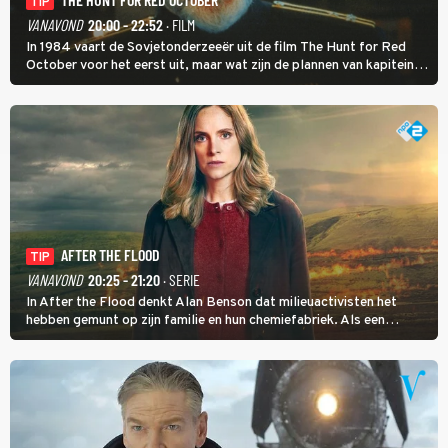
TIP
VANAVOND
20:00 - 22:52
· FILM
In 1984 vaart de Sovjetonderzeeër uit de film The Hunt for Red
October voor het eerst uit, maar wat zijn de plannen van kapitein
Marko Ramius?
AFTER THE FLOOD
TIP
VANAVOND
20:25 - 21:20
· SERIE
In After the Flood denkt Alan Benson dat milieuactivisten het
hebben gemunt op zijn familie en hun chemiefabriek. Als een
brandende boodschap in het veen de boel op scherp zet, besluit
Jo Marshall de jonge Finn Allen aan de tand te voelen.