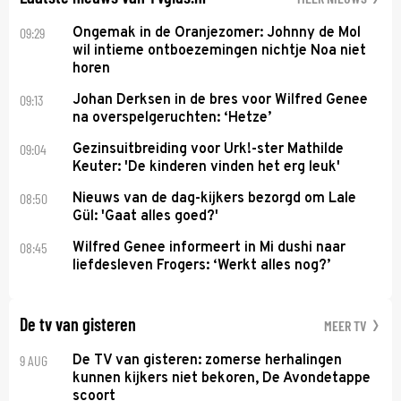
09:29
Ongemak in de Oranjezomer: Johnny de Mol
wil intieme ontboezemingen nichtje Noa niet
horen
09:13
Johan Derksen in de bres voor Wilfred Genee
na overspelgeruchten: ‘Hetze’
09:04
Gezinsuitbreiding voor Urk!-ster Mathilde
Keuter: 'De kinderen vinden het erg leuk'
08:50
Nieuws van de dag-kijkers bezorgd om Lale
Gül: 'Gaat alles goed?'
08:45
Wilfred Genee informeert in Mi dushi naar
liefdesleven Frogers: ‘Werkt alles nog?’
De tv van gisteren
MEER TV
9 AUG
De TV van gisteren: zomerse herhalingen
kunnen kijkers niet bekoren, De Avondetappe
scoort